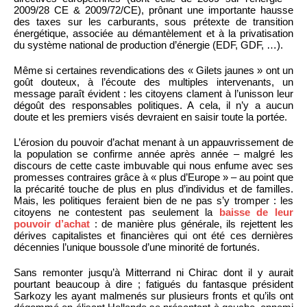
2009/28 CE & 2009/72/CE), prônant une importante hausse
des taxes sur les carburants, sous prétexte de transition
énergétique, associée au démantèlement et à la privatisation
du système national de production d’énergie (EDF, GDF, …).
Même si certaines revendications des « Gilets jaunes » ont un
goût douteux, à l’écoute des multiples intervenants, un
message paraît évident : les citoyens clament à l’unisson leur
dégoût des responsables politiques. A cela, il n’y a aucun
doute et les premiers visés devraient en saisir toute la portée.
L’érosion du pouvoir d’achat menant à un appauvrissement de
la population se confirme année après année – malgré les
discours de cette caste imbuvable qui nous enfume avec ses
promesses contraires grâce à « plus d’Europe » – au point que
la précarité touche de plus en plus d’individus et de familles.
Mais, les politiques feraient bien de ne pas s’y tromper : les
citoyens ne contestent pas seulement la
baisse de leur
pouvoir d’achat
: de manière plus générale, ils rejettent les
dérives capitalistes et financières qui ont été ces dernières
décennies l’unique boussole d’une minorité de fortunés.
Sans remonter jusqu’à Mitterrand ni Chirac dont il y aurait
pourtant beaucoup à dire ; fatigués du fantasque président
Sarkozy les ayant malmenés sur plusieurs fronts et qu’ils ont