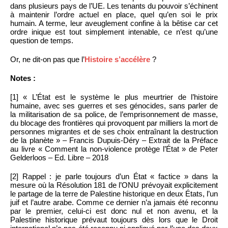
dans plusieurs pays de l’UE. Les tenants du pouvoir s’échinent
à maintenir l’ordre actuel en place, quel qu’en soi le prix
humain. A terme, leur aveuglement confine à la bêtise car cet
ordre inique est tout simplement intenable, ce n’est qu’une
question de temps.
Or, ne dit-on pas que l’
Histoire s’accélère
?
Notes :
[1] « L’État est le système le plus meurtrier de l’histoire
humaine, avec ses guerres et ses génocides, sans parler de
la militarisation de sa police, de l’emprisonnement de masse,
du blocage des frontières qui provoquent par milliers la mort de
personnes migrantes et de ses choix entraînant la destruction
de la planète » – Francis Dupuis-Déry – Extrait de la Préface
au livre « Comment la non-violence protège l’État » de Peter
Gelderloos – Ed. Libre – 2018
[2] Rappel : je parle toujours d’un État « factice » dans la
mesure où la Résolution 181 de l’ONU prévoyait explicitement
le partage de la terre de Palestine historique en deux États, l’un
juif et l’autre arabe. Comme ce dernier n’a jamais été reconnu
par le premier, celui-ci est donc nul et non avenu, et la
Palestine historique prévaut toujours dès lors que le Droit