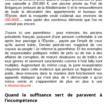
une vaisselle à 250.000 €, une piscine privée au Fort de
Brégançon (entouré de la Méditerranée !) et le renouvellement
de toute la décoration des appartements et bureaux de
l’Élysée, dont la moquette seule coûterait aux environs de
300.000€
… sans parler des nombreux éléments que l’on ne
connaît pas encore.
J’ouvre ici une parenthèse : pour mémoire, les anciens
présidents français jouissent d’une pension confortable à vie
après leur passage à l’Élysée… payée par l’impôt de ceux
qu’ils auront trahis. Dernier pied-de-nez magistral de ces
voyous au peuple ! Je referme la parenthèse. Et les exemples
de responsables politiques mêlés de près ou de loin à des
affaires de corruption, de mœurs douteuses ou de trafics en
tous genres et rarement sanctionnés comme il l’eût fallu sont
multiples. Augmentant du même coup, la juste exaspération
citoyenne dans cette évidence que perdure un flagrant deux-
poids, deux-mesures dans la manière dont fonctionnent nos
appareils étatiques qui n’ont plus de « démocratie » qu’un
mince vernis et s’apparentent de plus en plus à une
«
démocrature
« .
Quand la suffisance sert de paravent à
l’incompétence