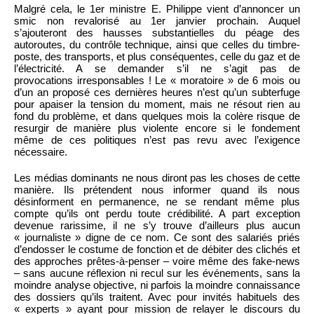
Malgré cela, le 1er ministre E. Philippe vient d’annoncer un
smic non revalorisé au 1er janvier prochain. Auquel
s’ajouteront des hausses substantielles du péage des
autoroutes, du contrôle technique, ainsi que celles du timbre-
poste, des transports, et plus conséquentes, celle du gaz et de
l’électricité. A se demander s’il ne s’agit pas de
provocations irresponsables ! Le « moratoire » de 6 mois ou
d’un an proposé ces dernières heures n’est qu’un subterfuge
pour apaiser la tension du moment, mais ne résout rien au
fond du problème, et dans quelques mois la colère risque de
resurgir de manière plus violente encore si le fondement
même de ces politiques n’est pas revu avec l’exigence
nécessaire.
Les médias dominants ne nous diront pas les choses de cette
manière. Ils prétendent nous informer quand ils nous
désinforment en permanence, ne se rendant même plus
compte qu’ils ont perdu toute crédibilité. A part exception
devenue rarissime, il ne s’y trouve d’ailleurs plus aucun
« journaliste » digne de ce nom. Ce sont des salariés priés
d’endosser le costume de fonction et de débiter des clichés et
des approches prêtes-à-penser – voire même des fake-news
– sans aucune réflexion ni recul sur les événements, sans la
moindre analyse objective, ni parfois la moindre connaissance
des dossiers qu’ils traitent. Avec pour invités habituels des
« experts » ayant pour mission de relayer le discours du