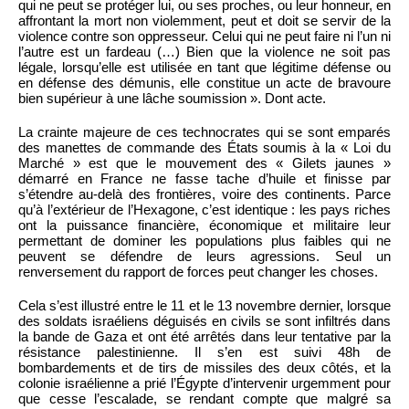
qui ne peut se protéger lui, ou ses proches, ou leur honneur, en
affrontant la mort non violemment, peut et doit se servir de la
violence contre son oppresseur. Celui qui ne peut faire ni l’un ni
l’autre est un fardeau (…) Bien que la violence ne soit pas
légale, lorsqu’elle est utilisée en tant que légitime défense ou
en défense des démunis, elle constitue un acte de bravoure
bien supérieur à une lâche soumission ». Dont acte.
La crainte majeure de ces technocrates qui se sont emparés
des manettes de commande des États soumis à la « Loi du
Marché » est que le mouvement des « Gilets jaunes »
démarré en France ne fasse tache d’huile et finisse par
s’étendre au-delà des frontières, voire des continents. Parce
qu’à l’extérieur de l’Hexagone, c’est identique : les pays riches
ont la puissance financière, économique et militaire leur
permettant de dominer les populations plus faibles qui ne
peuvent se défendre de leurs agressions. Seul un
renversement du rapport de forces peut changer les choses.
Cela s’est illustré entre le 11 et le 13 novembre dernier, lorsque
des soldats israéliens déguisés en civils se sont infiltrés dans
la bande de Gaza et ont été arrêtés dans leur tentative par la
résistance palestinienne. Il s’en est suivi 48h de
bombardements et de tirs de missiles des deux côtés, et la
colonie israélienne a prié l’Égypte d’intervenir urgemment pour
que cesse l’escalade, se rendant compte que malgré sa