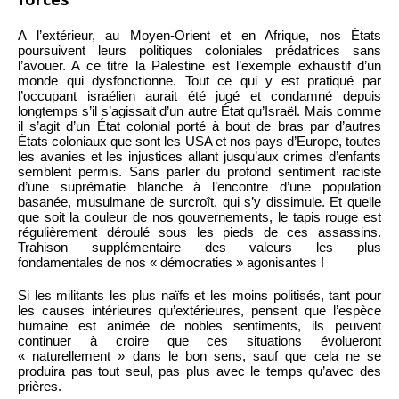
A l’extérieur, au Moyen-Orient et en Afrique, nos États
poursuivent leurs politiques coloniales prédatrices sans
l’avouer. A ce titre la Palestine est l’exemple exhaustif d’un
monde qui dysfonctionne. Tout ce qui y est pratiqué par
l’occupant israélien aurait été jugé et condamné depuis
longtemps s’il s’agissait d’un autre État qu’Israël. Mais comme
il s’agit d’un État colonial porté à bout de bras par d’autres
États coloniaux que sont les USA et nos pays d’Europe, toutes
les avanies et les injustices allant jusqu’aux crimes d’enfants
semblent permis. Sans parler du profond sentiment raciste
d’une suprématie blanche à l’encontre d’une population
basanée, musulmane de surcroît, qui s’y dissimule. Et quelle
que soit la couleur de nos gouvernements, le tapis rouge est
régulièrement déroulé sous les pieds de ces assassins.
Trahison supplémentaire des valeurs les plus
fondamentales de nos « démocraties » agonisantes !
Si les militants les plus naïfs et les moins politisés, tant pour
les causes intérieures qu’extérieures, pensent que l’espèce
humaine est animée de nobles sentiments, ils peuvent
continuer à croire que ces situations évolueront
« naturellement » dans le bon sens, sauf que cela ne se
produira pas tout seul, pas plus avec le temps qu’avec des
prières.