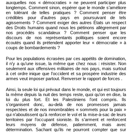
auxquelles nos « démocraties » ne peuvent participer plus
longtemps. Comment sinon, espérer que le monde s’améliore
en tolérant de telles pratiques ? Comment penser être
crédibles pour d’autres pays en poursuivant de tels
agissements ? Comment exiger des autres États un respect
des Droits humains quand nous les piétinons allègrement par
nos procédés scandaleux ? Comment penser que les
discours de nos représentants politiques soient encore
écoutés quand ils prétendent apporter leur « démocratie » à
coups de bombardements ?
Pour les populations écrasées par ces appétits de domination,
il n’y a qu’une issue, la même que chez nous : résister. Non
seulement aux offensives militaires de nos pays, mais surtout
à cet ordre inique que l’occident et sa prospère industrie des
armes veut imposer partout. Renverser le rapport de forces .
Ainsi, la seule loi qui prévaut dans le monde, et qui est toujours
la même depuis la nuit des temps reste, quoi qu’on en dise, la
loi du plus fort. Et les Palestiniens l’ont compris. Ils
s’organisent donc, au-delà de nos promesses jamais
respectées et de nos innombrables « sommets pour la paix »
qui n’aboutissent qu’à renforcer le vol et la mise-à-sac de leurs
territoires par l’occupant sioniste. Ils s’arment et renforcent
leurs moyens de défense, patiemment, mais avec
détermination. Sachant qu’ils ne pourront compter que sur