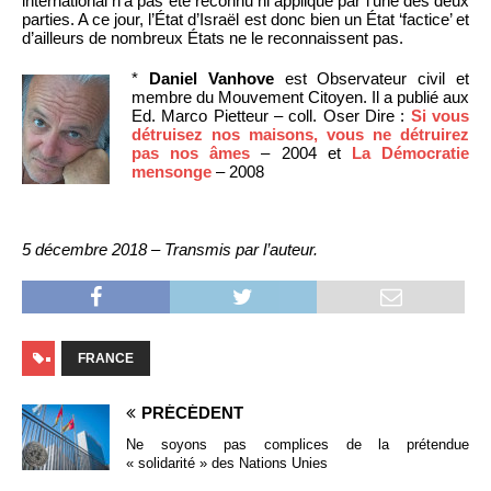
international n’a pas été reconnu ni appliqué par l’une des deux
parties. A ce jour, l’État d’Israël est donc bien un État ‘factice’ et
d’ailleurs de nombreux États ne le reconnaissent pas.
*
Daniel Vanhove
est Observateur civil et
membre du Mouvement Citoyen. Il a publié aux
Ed. Marco Pietteur – coll. Oser Dire :
Si vous
détruisez nos maisons, vous ne détruirez
pas nos âmes
– 2004 et
La Démocratie
mensonge
– 2008
5 décembre 2018 – Transmis par l’auteur.
FRANCE
PRÉCÉDENT
Ne soyons pas complices de la prétendue
« solidarité » des Nations Unies