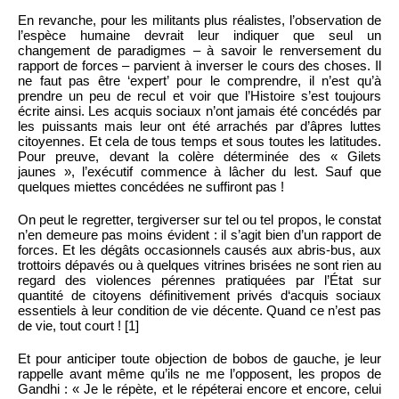
En revanche, pour les militants plus réalistes, l’observation de
l’espèce humaine devrait leur indiquer que seul un
changement de paradigmes – à savoir le renversement du
rapport de forces – parvient à inverser le cours des choses. Il
ne faut pas être ‘expert’ pour le comprendre, il n’est qu’à
prendre un peu de recul et voir que l’Histoire s’est toujours
écrite ainsi. Les acquis sociaux n’ont jamais été concédés par
les puissants mais leur ont été arrachés par d’âpres luttes
citoyennes. Et cela de tous temps et sous toutes les latitudes.
Pour preuve, devant la colère déterminée des « Gilets
jaunes », l’exécutif commence à lâcher du lest. Sauf que
quelques miettes concédées ne suffiront pas !
On peut le regretter, tergiverser sur tel ou tel propos, le constat
n’en demeure pas moins évident : il s’agit bien d’un rapport de
forces. Et les dégâts occasionnels causés aux abris-bus, aux
trottoirs dépavés ou à quelques vitrines brisées ne sont rien au
regard des violences pérennes pratiquées par l’État sur
quantité de citoyens définitivement privés d‘acquis sociaux
essentiels à leur condition de vie décente. Quand ce n’est pas
de vie, tout court ! [1]
Et pour anticiper toute objection de bobos de gauche, je leur
rappelle avant même qu’ils ne me l’opposent, les propos de
Gandhi : « Je le répète, et le répéterai encore et encore, celui