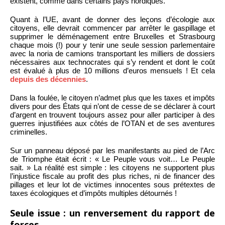
existent, comme dans certains pays nordiques.
Quant à l’UE, avant de donner des leçons d’écologie aux
citoyens, elle devrait commencer par arrêter le gaspillage et
supprimer le déménagement entre Bruxelles et Strasbourg
chaque mois (!) pour y tenir une seule session parlementaire
avec la noria de camions transportant les milliers de dossiers
nécessaires aux technocrates qui s’y rendent et dont le coût
est évalué à plus de 10 millions d’euros mensuels ! Et cela
depuis des décennies
.
Dans la foulée, le citoyen n’admet plus que les taxes et impôts
divers pour des États qui n’ont de cesse de se déclarer à court
d’argent en trouvent toujours assez pour aller participer à des
guerres injustifiées aux côtés de l’OTAN et de ses aventures
criminelles.
Sur un panneau déposé par les manifestants au pied de l’Arc
de Triomphe était écrit : « Le Peuple vous voit… Le Peuple
sait. » La réalité est simple : les citoyens ne supportent plus
l’injustice fiscale au profit des plus riches, ni de financer des
pillages et leur lot de victimes innocentes sous prétextes de
taxes écologiques et d’impôts multiples détournés !
Seule issue : un renversement du rapport de
forces