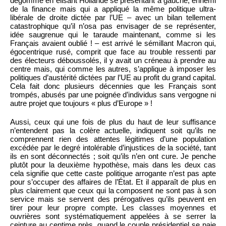
dégommé en élisant Hollande se présentant à gauche, ennemi
de la finance mais qui a appliqué la même politique ultra-
libérale de droite dictée par l’UE – avec un bilan tellement
catastrophique qu’il n’osa pas envisager de se représenter,
idée saugrenue qui le taraude maintenant, comme si les
Français avaient oublié ! – est arrivé le sémillant Macron qui,
égocentrique rusé, comprit que face au trouble ressenti par
des électeurs déboussolés, il y avait un créneau à prendre au
centre mais, qui comme les autres, s’applique à imposer les
politiques d’austérité dictées par l’UE au profit du grand capital.
Cela fait donc plusieurs décennies que les Français sont
trompés, abusés par une poignée d’individus sans vergogne ni
autre projet que toujours « plus d’Europe » !
Aussi, ceux qui une fois de plus du haut de leur suffisance
n’entendent pas la colère actuelle, indiquent soit qu’ils ne
comprennent rien des attentes légitimes d’une population
excédée par le degré intolérable d’injustices de la société, tant
ils en sont déconnectés ; soit qu’ils n’en ont cure. Je penche
plutôt pour la deuxième hypothèse, mais dans les deux cas
cela signifie que cette caste politique arrogante n’est pas apte
pour s’occuper des affaires de l’État. Et il apparaît de plus en
plus clairement que ceux qui la composent ne sont pas à son
service mais se servent des prérogatives qu’ils peuvent en
tirer pour leur propre compte. Les classes moyennes et
ouvrières sont systématiquement appelées à se serrer la
ceinture au centime près, quand le couple présidentiel se paie