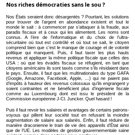
Nos riches démocraties sans le sou ?
Nos États seraient donc désargentés ? Pourtant, les solutions
pour trouver de l’argent en abondance existent et tout le
monde le sait : à commencer par s’attaquer à la fraude, aux
paradis fiscaux et à ceux qui les alimentent. Les noms sont
connus. A l’ère de l’informatique et du choix de l’ultra-
sécuritaire où tout est contrôlé et où tout se sait, le citoyen
comprend bien que c’est le manque de courage et de volonté
politique qui manquent. Puis, il faut taxer les plus hauts
revenus et appliquer la même politique fiscale que celles des
USA : où que les évadés fiscaux se réfugient, en tant que
citoyens américains ils sont taxés comme s’ils résidaient dans
le pays. Ensuite, il faut que les multinationales du type GAFA
(Google, Amazone, Facebook, Apple, …) qui ne paient pas
d’impôts à hauteur des revenus colossaux qu’ils engrangent y
soient contraintes et ne bénéficient plus d’ingénierie fiscale
comme au Luxembourg dont est issu le président de la
Commission européenne J-Cl. Juncker. Quel hasard !
Puis il faut revoir les salaires et avantages de certains patrons-
voyous qui pillent leur société tout en refusant la moindre
augmentation de salaire aux salariés. Enfin, il faut réduire de
manière draconienne le train de vie des appareils d’État ainsi
que de l’UE. Les modèles de gestion gouvernementale saine