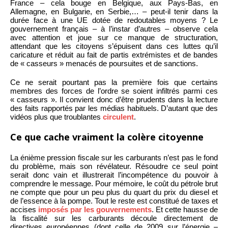
France – cela bouge en Belgique, aux Pays-Bas, en
Allemagne, en Bulgarie, en Serbie,… – peut-il tenir dans la
durée face à une UE dotée de redoutables moyens ? Le
gouvernement français – à l’instar d’autres – observe cela
avec attention et joue sur ce manque de structuration,
attendant que les citoyens s’épuisent dans ces luttes qu’il
caricature et réduit au fait de partis extrémistes et de bandes
de « casseurs » menacés de poursuites et de sanctions.
Ce ne serait pourtant pas la première fois que certains
membres des forces de l’ordre se soient infiltrés parmi ces
« casseurs ». Il convient donc d’être prudents dans la lecture
des faits rapportés par les médias habituels. D’autant que des
vidéos plus que troublantes
circulent
.
Ce que cache vraiment la colère citoyenne
La énième pression fiscale sur les carburants n’est pas le fond
du problème, mais son révélateur. Résoudre ce seul point
serait donc vain et illustrerait l’incompétence du pouvoir à
comprendre le message. Pour mémoire, le coût du pétrole brut
ne compte que pour un peu plus du quart du prix du diesel et
de l’essence à la pompe. Tout le reste est constitué de taxes et
accises
imposés par les gouvernements
. Et cette hausse de
la fiscalité sur les carburants découle directement de
directives européennes (dont celle de 2009 sur l’énergie –