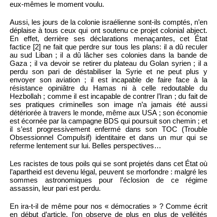
eux-mêmes le moment voulu.
Aussi, les jours de la colonie israélienne sont-ils comptés, n’en
déplaise à tous ceux qui ont soutenu ce projet colonial abject.
En effet, derrière ses déclarations menaçantes, cet État
factice [2] ne fait que perdre sur tous les plans: il a dû reculer
au sud Liban ; il a dû lâcher ses colonies dans la bande de
Gaza ; il va devoir se retirer du plateau du Golan syrien ; il a
perdu son pari de déstabiliser la Syrie et ne peut plus y
envoyer son aviation ; il est incapable de faire face à la
résistance opiniâtre du Hamas ni à celle redoutable du
Hezbollah ; comme il est incapable de contrer l’Iran ; du fait de
ses pratiques criminelles son image n’a jamais été aussi
détériorée à travers le monde, même aux USA ; son économie
est écornée par la campagne BDS qui poursuit son chemin ; et
il s’est progressivement enfermé dans son TOC (Trouble
Obsessionnel Compulsif) identitaire et dans un mur qui se
referme lentement sur lui. Belles perspectives…
Les racistes de tous poils qui se sont projetés dans cet État où
l’apartheid est devenu légal, peuvent se morfondre : malgré les
sommes astronomiques pour l’éclosion de ce régime
assassin, leur pari est perdu.
En ira-t-il de même pour nos « démocraties » ? Comme écrit
en début d’article, l’on observe de plus en plus de velléités