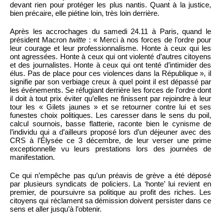
devant rien pour protéger les plus nantis. Quant à la justice,
bien précaire, elle piétine loin, très loin derrière.
Après les accrochages du samedi 24.11 à Paris, quand le
président Macron
twitte
: « Merci à nos forces de l’ordre pour
leur courage et leur professionnalisme. Honte à ceux qui les
ont agressées. Honte à ceux qui ont violenté d’autres citoyens
et des journalistes. Honte à ceux qui ont tenté d’intimider des
élus. Pas de place pour ces violences dans la République », il
signifie par son verbiage creux à quel point il est dépassé par
les événements. Se réfugiant derrière les forces de l’ordre dont
il doit à tout prix éviter qu’elles ne finissent par rejoindre à leur
tour les « Gilets jaunes » et se retourner contre lui et ses
funestes choix politiques. Les caresser dans le sens du poil,
calcul sournois, basse flatterie, raconte bien le cynisme de
l’individu qui a d’ailleurs proposé lors d’un déjeuner avec des
CRS à l’Élysée ce 3 décembre, de leur verser une prime
exceptionnelle vu leurs prestations lors des journées de
manifestation.
Ce qui n’empêche pas qu’un préavis de grève a été déposé
par plusieurs syndicats de policiers. La ‘honte’ lui revient en
premier, de poursuivre sa politique au profit des riches. Les
citoyens qui réclament sa démission doivent persister dans ce
sens et aller jusqu’à l’obtenir.