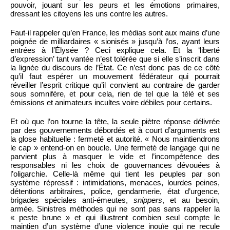
pouvoir, jouant sur les peurs et les émotions primaires,
dressant les citoyens les uns contre les autres.
Faut-il rappeler qu’en France, les médias sont aux mains d’une
poignée de milliardaires « sionisés » jusqu’à l’os, ayant leurs
entrées à l’Élysée ? Ceci explique cela. Et la ‘liberté
d’expression’ tant vantée n’est tolérée que si elle s’inscrit dans
la lignée du discours de l’État. Ce n’est donc pas de ce côté
qu’il faut espérer un mouvement fédérateur qui pourrait
réveiller l’esprit critique qu’il convient au contraire de garder
sous somnifère, et pour cela, rien de tel que la télé et ses
émissions et animateurs incultes voire débiles pour certains.
Et où que l’on tourne la tête, la seule piètre réponse délivrée
par des gouvernements débordés et à court d’arguments est
la glose habituelle : fermeté et autorité. « Nous maintiendrons
le cap » entend-on en boucle. Une fermeté de langage qui ne
parvient plus à masquer le vide et l’incompétence des
responsables ni les choix de gouvernances dévouées à
l’oligarchie. Celle-là même qui tient les peuples par son
système répressif : intimidations, menaces, lourdes peines,
détentions arbitraires, police, gendarmerie, état d’urgence,
brigades spéciales anti-émeutes,
snippers
, et au besoin,
armée. Sinistres méthodes qui ne sont pas sans rappeler la
« peste brune » et qui illustrent combien seul compte le
maintien d’un système d’une violence inouïe qui ne recule