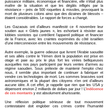
puissance militaire, économique et financière, elle n’était plus
maître de la situation et que les dégâts infligés par la
résistance – près de 500 roquettes & missiles, provoquant la
mort de plusieurs colons ainsi que des dizaines de blessés –
étaient considérables. Le rapport de forces a changé.
Les Gazaouis ont d’ailleurs manifesté ce 4 novembre leur
soutien aux « Gilets jaunes », les exhortant à résister aux
lobbies sionistes qui contrôlent l’appareil politique et financier
de la France, avec les craintes exprimées du côté israélien
d’une interconnexion entre les mouvements de résistance.
Autre exemple, la guerre odieuse que livrent l’Arabie saoudite
et ses alliés contre le Yémen dont la population est prise en
otage et paie au prix le plus fort les virées belliqueuses
auxquelles nos pays participent par leurs ventes d’armes au
régime saoudien. Sous prétexte de maintenir l’emploi chez
nous, il semble plus important de continuer à fabriquer et
vendre ces technologies de mort. Les sommes brassées sont
astronomiques et la plupart des citoyens n’en ont d’ailleurs
aucune idée. A cet effet, je rappelle que rien que les USA y
dépensent environ 2 milliards de dollars par jour ! L’
indécence
de ces montants
y est absolument ahurissante.
Une réflexion politique sérieuse de tout mouvement
contestataire doit englober ces crimes contre l’humanité