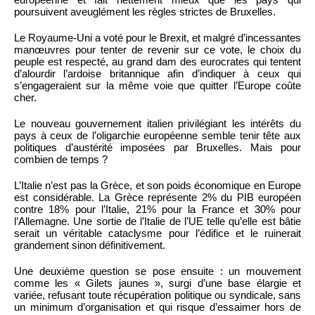
poursuivent aveuglément les règles strictes de Bruxelles.
Le Royaume-Uni a voté pour le Brexit, et malgré d’incessantes
manœuvres pour tenter de revenir sur ce vote, le choix du
peuple est respecté, au grand dam des eurocrates qui tentent
d’alourdir l’ardoise britannique afin d’indiquer à ceux qui
s’engageraient sur la même voie que quitter l’Europe coûte
cher.
Le nouveau gouvernement italien privilégiant les intérêts du
pays à ceux de l’oligarchie européenne semble tenir tête aux
politiques d’austérité imposées par Bruxelles. Mais pour
combien de temps ?
L’Italie n’est pas la Grèce, et son poids économique en Europe
est considérable. La Grèce représente 2% du PIB européen
contre 18% pour l’Italie, 21% pour la France et 30% pour
l’Allemagne. Une sortie de l’Italie de l’UE telle qu’elle est bâtie
serait un véritable cataclysme pour l’édifice et le ruinerait
grandement sinon définitivement.
Une deuxième question se pose ensuite : un mouvement
comme les « Gilets jaunes », surgi d’une base élargie et
variée, refusant toute récupération politique ou syndicale, sans
un minimum d’organisation et qui risque d’essaimer hors de