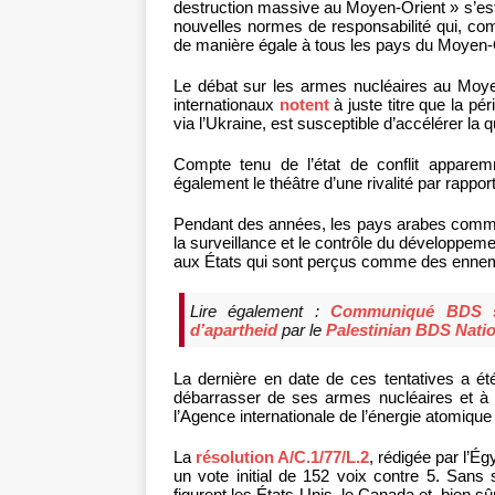
destruction massive au Moyen-Orient » s’est
nouvelles normes de responsabilité qui, com
de manière égale à tous les pays du Moyen-
Le débat sur les armes nucléaires au Moyen
internationaux
notent
à juste titre que la pé
via l’Ukraine, est susceptible d’accélérer la
Compte tenu de l’état de conflit apparem
également le théâtre d’une rivalité par rappor
Pendant des années, les pays arabes comme 
la surveillance et le contrôle du développemen
aux États qui sont perçus comme des ennemis
Lire également :
Communiqué BDS su
d’apartheid
par le
Palestinian BDS Nati
La dernière en date de ces tentatives a ét
débarrasser de ses armes nucléaires et à p
l’Agence internationale de l’énergie atomique
La
résolution A/C.1/77/L.2
, rédigée par l’É
un vote initial de 152 voix contre 5. Sans 
figurent les États-Unis, le Canada et, bien sû