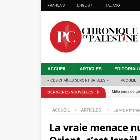
FRANÇAIS
ENGLISH
ITALIANO
ACCUEIL
ARTICLES
EDITORIAU
« CES CHAÎNES SERONT BRISÉES »
ACCUEIL
Mille jours de gé
DERNIÈRES NOUVELLES
Les Israéliens 
ACCUEIL
ARTICLES
La vraie menac
Alors que Trump
La vraie menace n
tueries
[ 4 août 
Les Israéliens s