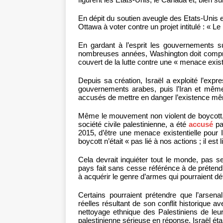
En dépit du soutien aveugle des Etats-Unis 
Ottawa à voter contre un projet intitulé : « L
En gardant à l’esprit les gouvernements su
nombreuses années, Washington doit compren
couvert de la lutte contre une « menace existen
Depuis sa création, Israël a exploité l’expr
gouvernements arabes, puis l’Iran et même
accusés de mettre en danger l’existence mêm
Même le mouvement non violent de boycott,
société civile palestinienne, a été
accusé
pa
2015, d’être une menace existentielle pour
boycott n’était « pas lié à nos actions ; il es
Cela devrait inquiéter tout le monde, pas 
pays fait sans cesse référénce à de prétend
à acquérir le genre d’armes qui pourraient dét
Certains pourraient prétendre que l’arsenal
réelles résultant de son conflit historique a
nettoyage ethnique des Palestiniens de leur
palestinienne sérieuse en réponse, Israël éta