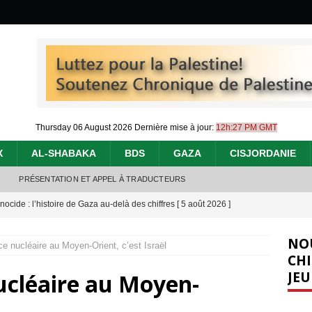
Thursday 06 August 2026
Dernière mise à jour:
12h:27 PM GMT
X
AL-SHABAKA
BDS
GAZA
CISJORDANIE
PRÉSENTATION ET APPEL À TRADUCTEURS
nocide : l’histoire de Gaza au-delà des chiffres
[ 5 août 2026 ]
effacent les preuves du génocide à Gaza
[ 4 août 2026 ]
NO
e nucléaire au Moyen-Orient, c’est Israël
 annonce un « accord de paix » à Gaza, les Israéliens multiplie les
CHI
JEU
ucléaire au Moyen-
2026 ]
e servent de la Cisjordanie comme d’une poubelle pour leurs déchets