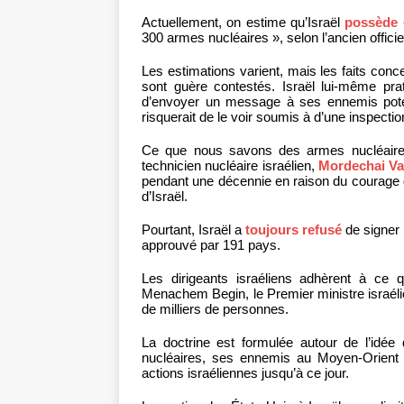
Actuellement, on estime qu’Israël
possède
300 armes nucléaires », selon l’ancien offic
Les estimations varient, mais les faits con
sont guère contestés. Israël lui-même prat
d’envoyer un message à ses ennemis potent
risquerait de le voir soumis à d’une inspection
Ce que nous savons des armes nucléaires 
technicien nucléaire israélien,
Mordechai V
pendant une décennie en raison du courage do
d’Israël.
Pourtant, Israël a
toujours refusé
de signer 
approuvé par 191 pays.
Les dirigeants israéliens adhèrent à ce 
Menachem Begin, le Premier ministre israélie
de milliers de personnes.
La doctrine est formulée autour de l’idée
nucléaires, ses ennemis au Moyen-Orient en
actions israéliennes jusqu’à ce jour.