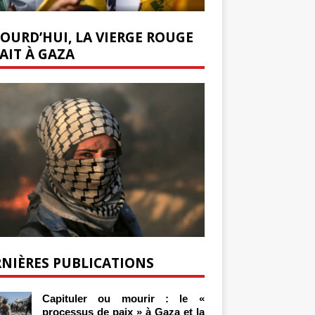
OURD’HUI, LA VIERGE ROUGE
AIT À GAZA
NIÈRES PUBLICATIONS
Capituler ou mourir : le «
processus de paix » à Gaza et la