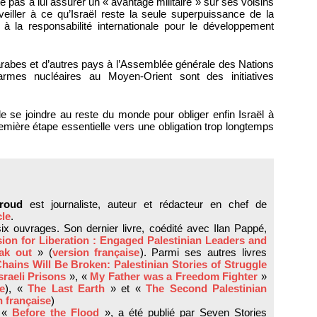
te pas à lui assurer un « avantage militaire » sur ses voisins
veiller à ce qu’Israël reste la seule superpuissance de la
à la responsabilité internationale pour le développement
 arabes et d’autres pays à l’Assemblée générale des Nations
mes nucléaires au Moyen-Orient sont des initiatives
e se joindre au reste du monde pour obliger enfin Israël à
remière étape essentielle vers une obligation trop longtemps
roud
est journaliste, auteur et rédacteur en chef de
cle
.
 six ouvrages. Son dernier livre, coédité avec Ilan Pappé,
ion for Liberation : Engaged Palestinian Leaders and
eak out
» (
version française
). Parmi ses autres livres
hains Will Be Broken: Palestinian Stories of Struggle
sraeli Prisons
», «
My Father was a Freedom Fighter
»
se
), «
The Last Earth
» et «
The Second Palestinian
n française
)
, «
Before the Flood
», a été publié par Seven Stories