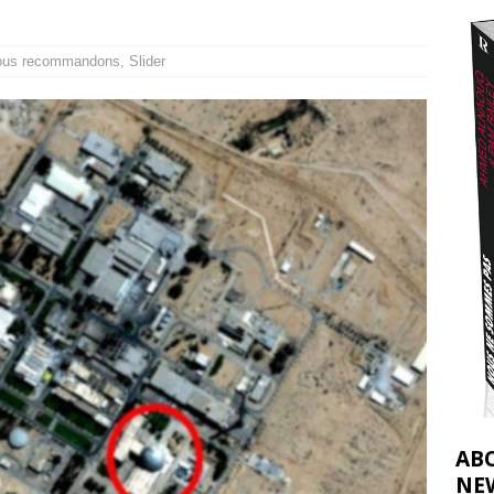
t 2026 ]
urir : le « processus de paix » à Gaza et la propagande occidentale
[
ous recommandons
,
Slider
AB
NE