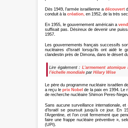
Dès 1949, l’armée israélienne a
découvert
d
conduit à la
création,
en 1952, de la très se
En 1955, le gouvernement américain a
ven
suffisait pas. Désireux de devenir une puiss
1957.
Les gouvernements français successifs sont
nucléaires d’Israël lorsqu’ils ont aidé le
clandestin près de Dimona, dans le désert 
Lire également :
L’armement atomique i
l’échelle mondiale
par
Hilary Wise
Le père du programme nucléaire israélien de
a reçu le
prix Nobel
de la paix en 1994. Le 
de recherche nucléaire Shimon Peres-Negev
Sans aucune surveillance internationale, et 
d’Israël se poursuit jusqu’à ce jour. En 1
l’Argentine, et l’on croit fermement que pend
faire une frappe nucléaire préventive », se
(UPI).