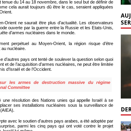
 tenue du 14 au 18 novembre, dans le seul but de définir de
me cela aurait toujours dû être le cas, seraient appliquées
Orient.
AUJ
SER
-Orient ne saurait être plus d’actualité. Les observateurs
riode ouverte par la guerre entre la Russie et les Etats-Unis,
 quête d’armes nucléaires dans le monde.
ment perpétuel au Moyen-Orient, la région risque d’être
t au nucléaire.
d’autres pays ont tenté de soulever la question selon quoi
t et de l’acquisition d’armes nucléaires, ne peut être limitée
 d’Israël et de l’Occident.
r les armes de destruction massive du régime
onal Committee
é une résolution des Nations unies qui appelle Israël à se
lacer ses installations nucléaires sous la surveillance de
DER
 (AIEA).
gypte avec le soutien d’autres pays arabes, a été adoptée par
surprise, parmi les cinq pays qui ont voté contre le projet
r, Israël lui-même.