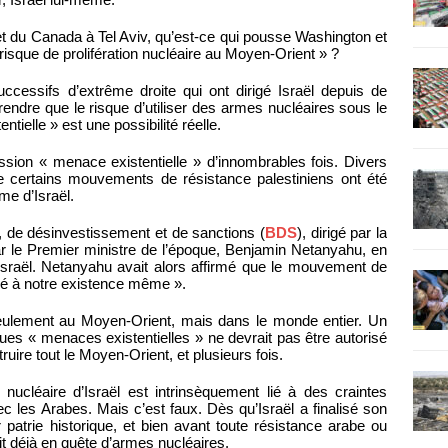
et du Canada à Tel Aviv, qu’est-ce qui pousse Washington et
e risque de prolifération nucléaire au Moyen-Orient » ?
ccessifs d’extrême droite qui ont dirigé Israël depuis de
dre que le risque d’utiliser des armes nucléaires sous le
tielle » est une possibilité réelle.
ession « menace existentielle » d’innombrables fois. Divers
 certains mouvements de résistance palestiniens ont été
e d’Israël.
 de désinvestissement et de sanctions (
BDS
), dirigé par la
r le Premier ministre de l’époque, Benjamin Netanyahu, en
 Israël. Netanyahu avait alors affirmé que le mouvement de
t lié à notre existence même ».
seulement au Moyen-Orient, mais dans le monde entier. Un
ues « menaces existentielles » ne devrait pas être autorisé
ruire tout le Moyen-Orient, et plusieurs fois.
 nucléaire d’Israël est intrinsèquement lié à des craintes
vec les Arabes. Mais c’est faux. Dès qu’Israël a finalisé son
 patrie historique, et bien avant toute résistance arabe ou
it déjà en quête d’armes nucléaires.