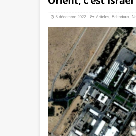
Orient, c’est Israël
toxiques
[ 3 aoû
Capituler ou mo
5 décembre 2022
Articles
,
Editoriaux
,
N
6 août 2026 ]