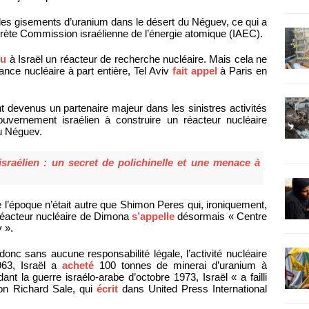
es gisements d’uranium dans le désert du Néguev, ce qui a
crète Commission israélienne de l’énergie atomique (IAEC).
du
à Israël un réacteur de recherche nucléaire. Mais cela ne
ance nucléaire à part entière, Tel Aviv
fait appel
à Paris en
 devenus un partenaire majeur dans les sinistres activités
 gouvernement israélien à construire un réacteur nucléaire
du Néguev.
sraélien : un secret de polichinelle et une menace à
 l’époque n’était autre que Shimon Peres qui, ironiquement,
réacteur nucléaire de Dimona
s’appelle
désormais « Centre
 ».
donc sans aucune responsabilité légale, l’activité nucléaire
963, Israël a
acheté
100 tonnes de minerai d’uranium à
ant la guerre israélo-arabe d’octobre 1973, Israël « a failli
lon Richard Sale, qui
écrit
dans United Press International