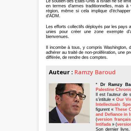
Le soutien des États-Unis à Israël ne se limi
en termes d’armes traditionnelles, mais à 
région, même si cela implique d’échapper 
d’ADM.
Les efforts collectifs déployés par les pays
unies pour créer une zone exempte d’ar
bienvenues.
Il incombe à tous, y compris Washington, d
adhérer au traité de non-prolifération, une p
différée, de rendre des comptes.
Auteur :
Ramzy Baroud
*
Dr Ramzy Ba
Palestine Chroni
Il est l'auteur de
s'intitule «
Our Vis
Intellectuals Sp
figurent «
These C
and Defiance in I
(
version françai
Intifada
» (
versio
Son dernier livre