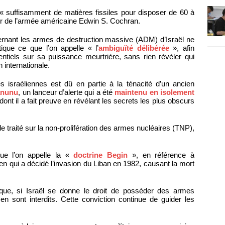
« suffisamment de matières fissiles pour disposer de 60 à
ier de l’armée américaine Edwin S. Cochran.
cernant les armes de destruction massive (ADM) d’Israël ne
ique ce que l’on appelle « l’
ambiguïté délibérée
», afin
iels sur sa puissance meurtrière, sans rien révéler qui
 internationale.
israéliennes est dû en partie à la ténacité d’un ancien
anunu
, un lanceur d’alerte qui a été
maintenu en isolement
nt il a fait preuve en révélant les secrets les plus obscurs
le traité sur la non-prolifération des armes nucléaires (TNP),
que l’on appelle la «
doctrine Begin
», en référence à
n qui a décidé l’invasion du Liban en 1982, causant la mort
 que, si Israël se donne le droit de posséder des armes
 sont interdits. Cette conviction continue de guider les