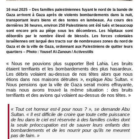
16 mai 2025 – Des familles palestiniennes fuyant le nord de la bande de
Gaza arrivent à Gaza après de violents bombardements dans la nuit,
transportant leurs biens et des tentes en lambeaux. Au cours des
dernières 36 heures, environ 250 Palestiniens ont été tués et beaucoup
sont encore pris au piège sous les décombres. Les hôpitaux sont
débordés par le nombre élevé de blessés. Les forces coloniales
israéliennes ont largué des tracts sur de nombreuses zones du nord de
Gaza et de la ville de Gaza, ordonnant aux Palestiniens de quitter leurs
quartiers – Photo : Yousef Al-Zanoun / Activestills
« Nous ne pouvions plus supporter Beit Lahia. Les bruits
étaient terrifiants et les bombardements des plus hasardeux.
Les débris volaient au-dessus de nos têtes alors que nous
étions dans nos maisons détruites », explique Abu Sultan. «
Nous pensions que la ville de Gaza serait moins effrayante,
mais nous avons trouvé la même situation : des bruits
terrifiants et des avions qui volaient au-dessus de nos têtes. »
« Tout cet horreur est-il pour nous ? », se demande Abu
Sultan. « Il est difficile de croire que toute cette puissance
de feu dans le ciel est réservée à des familles civiles dont
la seule préoccupation est de sauver leurs enfants des
bombardements et de les nourrir pour qu’ils ne meurent
pas de faim. »