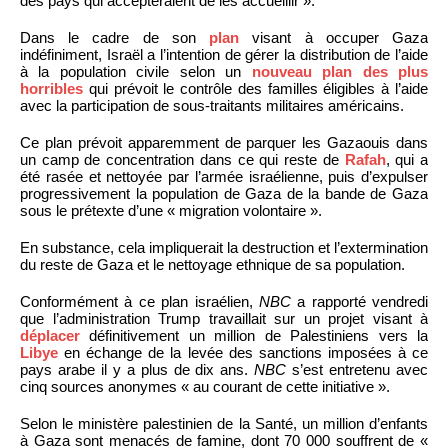
des pays qui accepteraient de les accueillir ».
Dans le cadre de son
plan
visant à occuper Gaza
indéfiniment, Israël a l’intention de gérer la distribution de l’aide
à la population civile selon un
nouveau plan des plus
horribles
qui prévoit le contrôle des familles éligibles à l’aide
avec la participation de sous-traitants militaires américains.
Ce plan prévoit apparemment de parquer les Gazaouis dans
un camp de concentration dans ce qui reste de
Rafah
, qui a
été rasée et nettoyée par l’armée israélienne, puis d’expulser
progressivement la population de Gaza de la bande de Gaza
sous le prétexte d’une « migration volontaire ».
En substance, cela impliquerait la destruction et l’extermination
du reste de Gaza et le nettoyage ethnique de sa population.
Conformément à ce plan israélien,
NBC
a rapporté vendredi
que l’administration Trump travaillait sur un projet visant à
déplacer
définitivement un million de Palestiniens vers la
Libye
en échange de la levée des sanctions imposées à ce
pays arabe il y a plus de dix ans.
NBC
s’est entretenu avec
cinq sources anonymes « au courant de cette initiative ».
Selon le ministère palestinien de la Santé, un million d’enfants
à Gaza sont menacés de famine, dont 70 000 souffrent de «