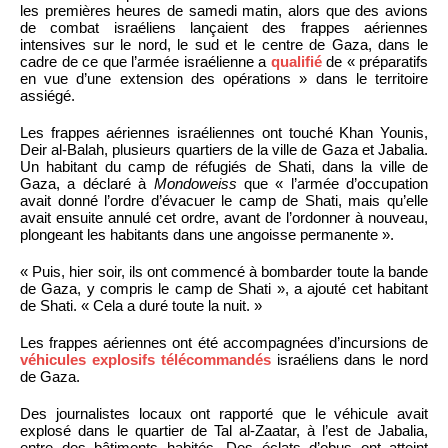
les premières heures de samedi matin, alors que des avions
de combat israéliens lançaient des frappes aériennes
intensives sur le nord, le sud et le centre de Gaza, dans le
cadre de ce que l’armée israélienne a
qualifié
de « préparatifs
en vue d’une extension des opérations » dans le territoire
assiégé.
Les frappes aériennes israéliennes ont touché Khan Younis,
Deir al-Balah, plusieurs quartiers de la ville de Gaza et Jabalia.
Un habitant du camp de réfugiés de Shati, dans la ville de
Gaza, a déclaré à
Mondoweiss
que « l’armée d’occupation
avait donné l’ordre d’évacuer le camp de Shati, mais qu’elle
avait ensuite annulé cet ordre, avant de l’ordonner à nouveau,
plongeant les habitants dans une angoisse permanente ».
« Puis, hier soir, ils ont commencé à bombarder toute la bande
de Gaza, y compris le camp de Shati », a ajouté cet habitant
de Shati. « Cela a duré toute la nuit. »
Les frappes aériennes ont été accompagnées d’incursions de
véhicules explosifs télécommandés
israéliens dans le nord
de Gaza.
Des journalistes locaux ont rapporté que le véhicule avait
explosé dans le quartier de Tal al-Zaatar, à l’est de Jabalia,
entre des bâtiments habités. Des éclats d’obus ont atteint