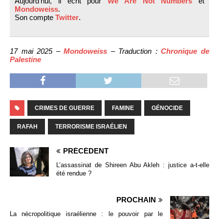
Aujourd'hui, il écrit pour
We Are Not Numbers
et
Mondoweiss
.
Son compte
Twitter
.
17 mai 2025 –
Mondoweiss
– Traduction :
Chronique de
Palestine
CRIMES DE GUERRE
FAMINE
GÉNOCIDE
RAFAH
TERRORISME ISRAÉLIEN
PRÉCÉDENT
L’assassinat de Shireen Abu Akleh : justice a-t-elle
été rendue ?
PROCHAIN
La nécropolitique israélienne : le pouvoir par le