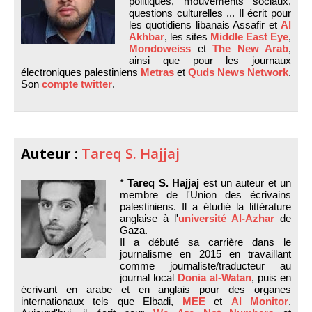
politiques, mouvements sociaux,
questions culturelles ... Il écrit pour
les quotidiens libanais Assafir et
Al
Akhbar
, les sites
Middle East Eye
,
Mondoweiss
et
The New Arab
,
ainsi que pour les journaux
électroniques palestiniens
Metras
et
Quds News Network
.
Son
compte twitter
.
Auteur :
Tareq S. Hajjaj
*
Tareq S. Hajjaj
est un auteur et un
membre de l'Union des écrivains
palestiniens. Il a étudié la littérature
anglaise à l'
université Al-Azhar
de
Gaza.
Il a débuté sa carrière dans le
journalisme en 2015 en travaillant
comme journaliste/traducteur au
journal local
Donia al-Watan
, puis en
écrivant en arabe et en anglais pour des organes
internationaux tels que Elbadi,
MEE
et
Al Monitor
.