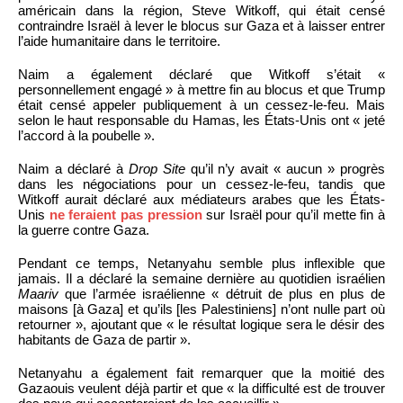
américain dans la région, Steve Witkoff, qui était censé
contraindre Israël à lever le blocus sur Gaza et à laisser entrer
l’aide humanitaire dans le territoire.
Naim a également déclaré que Witkoff s’était «
personnellement engagé » à mettre fin au blocus et que Trump
était censé appeler publiquement à un cessez-le-feu. Mais
selon le haut responsable du Hamas, les États-Unis ont « jeté
l’accord à la poubelle ».
Naim a déclaré à
Drop Site
qu’il n’y avait « aucun » progrès
dans les négociations pour un cessez-le-feu, tandis que
Witkoff aurait déclaré aux médiateurs arabes que les États-
Unis
ne feraient pas pression
sur Israël pour qu’il mette fin à
la guerre contre Gaza.
Pendant ce temps, Netanyahu semble plus inflexible que
jamais. Il a déclaré la semaine dernière au quotidien israélien
Maariv
que l’armée israélienne « détruit de plus en plus de
maisons [à Gaza] et qu’ils [les Palestiniens] n’ont nulle part où
retourner », ajoutant que « le résultat logique sera le désir des
habitants de Gaza de partir ».
Netanyahu a également fait remarquer que la moitié des
Gazaouis veulent déjà partir et que « la difficulté est de trouver