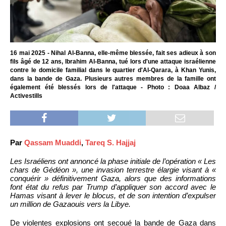
16 mai 2025 - Nihal Al-Banna, elle-même blessée, fait ses adieux à son
fils âgé de 12 ans, Ibrahim Al-Banna, tué lors d'une attaque israélienne
contre le domicile familial dans le quartier d'Al-Qarara, à Khan Yunis,
dans la bande de Gaza. Plusieurs autres membres de la famille ont
également été blessés lors de l'attaque - Photo : Doaa Albaz /
Activestills
Par
Qassam Muaddi
,
Tareq S. Hajjaj
Les Israéliens ont annoncé la phase initiale de l’opération « Les
chars de Gédéon », une invasion terrestre élargie visant à «
conquérir » définitivement Gaza, alors que des informations
font état du refus par Trump d’appliquer son accord avec le
Hamas visant à lever le blocus, et de son intention d’expulser
un million de Gazaouis vers la Libye.
De violentes explosions ont secoué la bande de Gaza dans