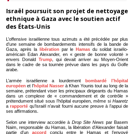
Israël poursuit son projet de nettoyage
ethnique à Gaza avec le soutien actif
des États-Unis
L’offensive israélienne tous azimuts a été précédée par plus
d’une semaine de bombardements intensifs de la bande de
Gaza, après la
libération
par le
Hamas
du soldat israélo-
américain Edan Alexander, en « geste de bonne volonté »
envers Donald
Trump
, qui devait arriver au Moyen-Orient
dans le cadre de sa tournée prévue dans les pays du Golfe
arabe.
L’armée israélienne a lourdement
bombardé l’hôpital
européen
et l’
hôpital Nasser
à Khan Younis tout au long de la
semaine, prétendant viser les principaux dirigeants du Hamas
dans un complexe de « commandement et de contrôle »
prétendument situé sous l’hôpital européen, même si
Haaretz
a
rapporté
qu’Israël n’avait fourni aucune preuve à l’appui de
ses affirmations.
Selon une interview accordée à
Drop Site News
par Basem
Naim, responsable du Hamas, la libération d’Alexander faisait
partie d’un
accord
conclu entre le Hamas et l’envoyé