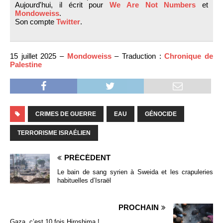
Aujourd'hui, il écrit pour
We Are Not Numbers
et
Mondoweiss
.
Son compte
Twitter
.
15 juillet 2025 –
Mondoweiss
– Traduction :
Chronique de
Palestine
CRIMES DE GUERRE
EAU
GÉNOCIDE
TERRORISME ISRAÉLIEN
PRÉCÉDENT
Le bain de sang syrien à Sweida et les crapuleries
habituelles d’Israël
PROCHAIN
Gaza, c’est 10 fois Hiroshima !