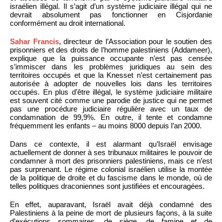
israélien illégal. Il s’agit d’un système judiciaire illégal qui ne
devrait absolument pas fonctionner en Cisjordanie
conformément au droit international.
Sahar Francis
, directeur de l’Association pour le soutien des
prisonniers et des droits de l’homme palestiniens (Addameer),
explique que la puissance occupante n’est pas censée
s’immiscer dans les problèmes juridiques au sein des
territoires occupés et que la Knesset n’est certainement pas
autorisée à adopter de nouvelles lois dans les territoires
occupés. En plus d’être illégal, le système judiciaire militaire
est souvent cité comme une parodie de justice qui ne permet
pas une procédure judiciaire régulière avec un taux de
condamnation de 99,9%. En outre, il tente et condamne
fréquemment les enfants – au moins 8000 depuis l’an 2000.
Dans ce contexte, il est alarmant qu’Israël envisage
actuellement de donner à ses tribunaux militaires le pouvoir de
condamner à mort des prisonniers palestiniens, mais ce n’est
pas surprenant. Le régime colonial israélien utilise la montée
de la politique de droite et du fascisme dans le monde, où de
telles politiques draconiennes sont justifiées et encouragées.
En effet, auparavant, Israël avait déjà condamné des
Palestiniens à la peine de mort de plusieurs façons, à la suite
d’exécutions sommaires, de siège, de famine et de