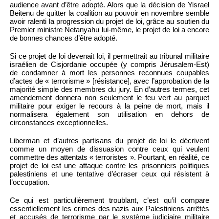
audience avant d’être adopté. Alors que la décision de Yisrael
Beitenu de quitter la coalition au pouvoir en novembre semble
avoir ralenti la progression du projet de loi, grâce au soutien du
Premier ministre Netanyahu lui-même, le projet de loi a encore
de bonnes chances d’être adopté.
Si ce projet de loi devenait loi, il permettrait au tribunal militaire
israélien de Cisjordanie occupée (y compris Jérusalem-Est)
de condamner à mort les personnes reconnues coupables
d’actes de « terrorisme » [résistance], avec l’approbation de la
majorité simple des membres du jury. En d’autres termes, cet
amendement donnera non seulement le feu vert au parquet
militaire pour exiger le recours à la peine de mort, mais il
normalisera également son utilisation en dehors de
circonstances exceptionnelles.
Liberman et d’autres partisans du projet de loi le décrivent
comme un moyen de dissuasion contre ceux qui veulent
commettre des attentats « terroristes ». Pourtant, en réalité, ce
projet de loi est une attaque contre les prisonniers politiques
palestiniens et une tentative d’écraser ceux qui résistent à
l’occupation.
Ce qui est particulièrement troublant, c’est qu’il compare
essentiellement les crimes des nazis aux Palestiniens arrêtés
et accusés de terrorisme par le système judiciaire militaire