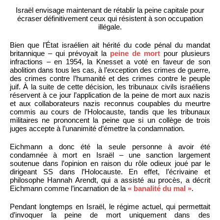
Israël envisage maintenant de rétablir la peine capitale pour
écraser définitivement ceux qui résistent à son occupation
illégale.
Bien que l’État israélien ait hérité du code pénal du mandat
britannique – qui prévoyait la
peine de mort
pour plusieurs
infractions – en 1954, la Knesset a voté en faveur de son
abolition dans tous les cas, à l’exception des crimes de guerre,
des crimes contre l’humanité et des crimes contre le peuple
juif. À la suite de cette décision, les tribunaux civils israéliens
réservent à ce jour l’application de la peine de mort aux nazis
et aux collaborateurs nazis reconnus coupables du meurtre
commis au cours de l’Holocauste, tandis que les tribunaux
militaires ne prononcent la peine que si un collège de trois
juges accepte à l’unanimité d’émettre la condamnation.
Eichmann a donc été la seule personne à avoir été
condamnée à mort en Israël – une sanction largement
soutenue dans l’opinion en raison du rôle odieux joué par le
dirigeant SS dans l’Holocauste. En effet, l’écrivaine et
philosophe Hannah Arendt, qui a assisté au procès, a décrit
Eichmann comme l’incarnation de la
« banalité du mal »
.
Pendant longtemps en Israël, le régime actuel, qui permettait
d’invoquer la peine de mort uniquement dans des