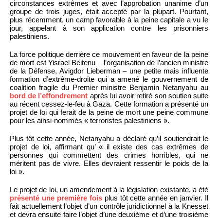
circonstances extrêmes et avec l’approbation unanime d’un
groupe de trois juges, était accepté par la plupart. Pourtant,
plus récemment, un camp favorable à la peine capitale a vu le
jour, appelant à son application contre les prisonniers
palestiniens.
La force politique derrière ce mouvement en faveur de la peine
de mort est Yisrael Beitenu – l’organisation de l’ancien ministre
de la Défense, Avigdor Lieberman – une petite mais influente
formation d’extrême-droite qui a amené le gouvernement de
coalition fragile du Premier ministre Benjamin Netanyahu au
bord de l’effondrement
après lui avoir retiré son soutien suite
au récent cessez-le-feu à Gaza. Cette formation a présenté un
projet de loi qui ferait de la peine de mort une peine commune
pour les ainsi-nommés « terroristes palestiniens ».
Plus tôt cette année, Netanyahu a déclaré qu’il soutiendrait le
projet de loi, affirmant qu’ « il existe des cas extrêmes de
personnes qui commettent des crimes horribles, qui ne
méritent pas de vivre. Elles devraient ressentir le poids de la
loi ».
Le projet de loi, un amendement à la législation existante, a été
présenté une première fois
plus tôt cette année en janvier. Il
fait actuellement l’objet d’un contrôle juridictionnel à la Knesset
et devra ensuite faire l’objet d’une deuxième et d’une troisième