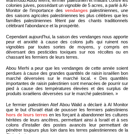
Mahmoud Abou Merhi, fermier palestinien et militant contre les
colonies juives, possédant un vignoble de 5 acres, a parlé à Al-
Monitor de l’importance des
vendanges
palestiniennes, une
des saisons agricoles palestiniennes les plus célèbres que les
familles palestiniennes fêtent par des chants traditionnels
célébrant l’abondance et la prospérité.
Cependant aujourd’hui, la saison des vendanges nous apporte
peur et anxiété à cause des colons juifs qui ruinent nos
vignobles par toutes sortes de moyens, y compris en
déversant des pesticides toxiques sur nos récoltes ou en
chassant les fermiers de leurs terres.
Abou Merhi a peur que les vendanges de cette année soient
perdues à cause des grandes quantités de raisin israélien bon
marché déversées sur le marché local. « Des quantités
importantes de raisin palestinien sont menacées de pourrir sur
pied à cause des températures élevées et des surplus de
produits israéliens déversées sur le marché palestinien. »
Le fermier palestinien Atef Abou Walid a déclaré à Al Monitor
que le but d’Israël était de pousser les fermiers palestiniens
hors de leurs terres
en les forçant à abandonner les cultures
héritées de leurs ancêtres, permettant ainsi à Israël et à ses
colons d’installer des postes avancés leur permettant de
pénétrer toujours plus loin dans les terres palestiniennes de la