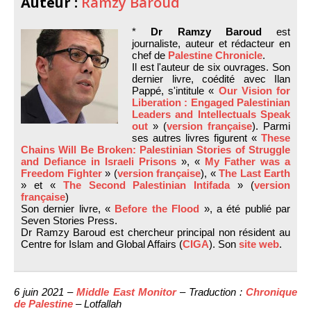
Auteur :
Ramzy Baroud
*
Dr Ramzy Baroud
est
journaliste, auteur et rédacteur en
chef de
Palestine Chronicle
.
Il est l'auteur de six ouvrages. Son
dernier livre, coédité avec Ilan
Pappé, s'intitule «
Our Vision for
Liberation : Engaged Palestinian
Leaders and Intellectuals Speak
out
» (
version française
). Parmi
ses autres livres figurent «
These
Chains Will Be Broken: Palestinian Stories of Struggle
and Defiance in Israeli Prisons
», «
My Father was a
Freedom Fighter
» (
version française
), «
The Last Earth
» et «
The Second Palestinian Intifada
» (
version
française
)
Son dernier livre, «
Before the Flood
», a été publié par
Seven Stories Press.
Dr Ramzy Baroud est chercheur principal non résident au
Centre for Islam and Global Affairs (
CIGA
). Son
site web
.
6 juin 2021 –
Middle East Monitor
– Traduction :
Chronique
de Palestine
– Lotfallah