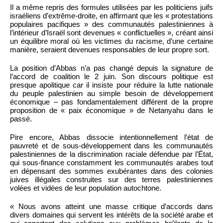
Il a même repris des formules utilisées par les politiciens juifs
israéliens d’extrême-droite, en affirmant que les « protestations
populaires pacifiques » des communautés palestiniennes à
l’intérieur d’Israël sont devenues « conflictuelles », créant ainsi
un équilibre moral où les victimes du racisme, d’une certaine
manière, seraient devenues responsables de leur propre sort.
La position d’Abbas n’a pas changé depuis la signature de
l’accord de coalition le 2 juin. Son discours politique est
presque apolitique car il insiste pour réduire la lutte nationale
du peuple palestinien au simple besoin de développement
économique – pas fondamentalement différent de la propre
proposition de « paix économique » de Netanyahu dans le
passé.
Pire encore, Abbas dissocie intentionnellement l’état de
pauvreté et de sous-développement dans les communautés
palestiniennes de la discrimination raciale défendue par l’État,
qui sous-finance constamment les communautés arabes tout
en dépensant des sommes exubérantes dans des colonies
juives illégales construites sur des terres palestiniennes
volées et vidées de leur population autochtone.
« Nous avons atteint une masse critique d’accords dans
divers domaines qui servent les intérêts de la société arabe et