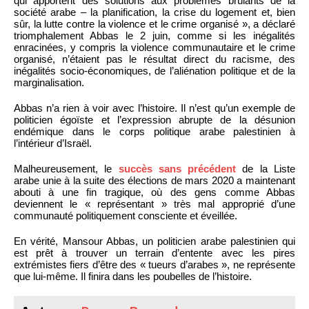
qui apportent des solutions aux problèmes brûlants de la
société arabe – la planification, la crise du logement et, bien
sûr, la lutte contre la violence et le crime organisé », a déclaré
triomphalement Abbas le 2 juin, comme si les inégalités
enracinées, y compris la violence communautaire et le crime
organisé, n’étaient pas le résultat direct du racisme, des
inégalités socio-économiques, de l’aliénation politique et de la
marginalisation.
Abbas n’a rien à voir avec l’histoire. Il n’est qu’un exemple de
politicien égoïste et l’expression abrupte de la désunion
endémique dans le corps politique arabe palestinien à
l’intérieur d’Israël.
Malheureusement, le
succès sans précédent
de la Liste
arabe unie à la suite des élections de mars 2020 a maintenant
abouti à une fin tragique, où des gens comme Abbas
deviennent le « représentant » très mal approprié d’une
communauté politiquement consciente et éveillée.
En vérité, Mansour Abbas, un politicien arabe palestinien qui
est prêt à trouver un terrain d’entente avec les pires
extrémistes fiers d’être des « tueurs d’arabes », ne représente
que lui-même. Il finira dans les poubelles de l’histoire.