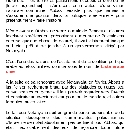
historique – les territoires palestiniens occupés et celle de 48
[Israël aujourd’hui] – s’unissent enfin autour d’une vision
nationale commune, Abbas persiste plus que jamais à
s’assurer une position dans la politique israélienne – pour
prétendument « faire l’histoire.’
Même avant qu’Abbas ne serre la main de Bennett et d’autres
fascistes israéliens qui préconisent le meurtre de Palestiniens
comme quelque chose de naturel, il avait clairement indiqué
qu’il était prêt à se joindre à un gouvernement dirigé par
Netanyahu.
C’est l’une des raisons de l’éclatement de la coalition politique
arabe autrefois unifiée, connue sous le nom de
Liste arabe
unie
.
À la suite de sa rencontre avec Netanyahu en février, Abbas a
justifié son revirement brutal par des platitudes politiques peu
convaincantes du genre « il faut pouvoir regarder vers l’avenir
et construire un avenir meilleur pour tout le monde », et autres
formules toutes faites.
Le fait que Netanyahu soit en grande partie responsable de la
situation désespérée des communautés palestiniennes
d’Israël ne semblait absolument pas pertinent pour Abbas, qui
était inexplicablement désireux de rejoindre toute future