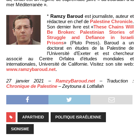
mer Méditerranée ».
*
Ramzy Baroud
est journaliste, auteur et
rédacteur en chef de
Palestine Chronicle
.
Son dernier livre est «
These Chains Will
Be Broken: Palestinian Stories of
Struggle and Defiance in Israeli
Prisons
» (Pluto Press). Baroud a un
doctorat en études de la Palestine de
l’Université d’Exeter et est chercheur
associé au Centre Orfalea d’études mondiales et
internationales, Université de Californie. Visitez son site web:
www.ramzybaroud.net
.
27 janvier 2021 –
RamzyBaroud.net
– Traduction :
Chronique de Palestine
– Zeytouna & Lotfallah
APARTHEID
POLITIQUE ISRAÉLIENNE
SIONISME