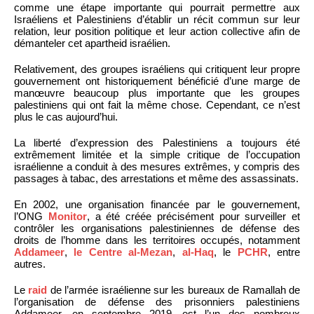
comme une étape importante qui pourrait permettre aux
Israéliens et Palestiniens d’établir un récit commun sur leur
relation, leur position politique et leur action collective afin de
démanteler cet apartheid israélien.
Relativement, des groupes israéliens qui critiquent leur propre
gouvernement ont historiquement bénéficié d’une marge de
manœuvre beaucoup plus importante que les groupes
palestiniens qui ont fait la même chose. Cependant, ce n’est
plus le cas aujourd’hui.
La liberté d’expression des Palestiniens a toujours été
extrêmement limitée et la simple critique de l’occupation
israélienne a conduit à des mesures extrêmes, y compris des
passages à tabac, des arrestations et même des assassinats.
En 2002, une organisation financée par le gouvernement,
l’ONG
Monitor
, a été créée précisément pour surveiller et
contrôler les organisations palestiniennes de défense des
droits de l’homme dans les territoires occupés, notamment
Addameer
,
le Centre al-Mezan
,
al-Haq
, le
PCHR
, entre
autres.
Le
raid
de l’armée israélienne sur les bureaux de Ramallah de
l’organisation de défense des prisonniers palestiniens
Addameer, en septembre 2019, est l’un des nombreux