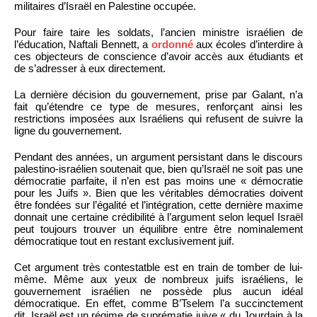
militaires d’Israël en Palestine occupée.
Pour faire taire les soldats, l’ancien ministre israélien de
l’éducation, Naftali Bennett, a
ordonné
aux écoles d’interdire à
ces objecteurs de conscience d’avoir accès aux étudiants et
de s’adresser à eux directement.
La dernière décision du gouvernement, prise par Galant, n’a
fait qu’étendre ce type de mesures, renforçant ainsi les
restrictions imposées aux Israéliens qui refusent de suivre la
ligne du gouvernement.
Pendant des années, un argument persistant dans le discours
palestino-israélien soutenait que, bien qu’Israël ne soit pas une
démocratie parfaite, il n’en est pas moins une « démocratie
pour les Juifs ». Bien que les véritables démocraties doivent
être fondées sur l’égalité et l’intégration, cette dernière maxime
donnait une certaine crédibilité à l’argument selon lequel Israël
peut toujours trouver un équilibre entre être nominalement
démocratique tout en restant exclusivement juif.
Cet argument très contestatble est en train de tomber de lui-
même. Même aux yeux de nombreux juifs israéliens, le
gouvernement israélien ne possède plus aucun idéal
démocratique. En effet, comme B’Tselem l’a succinctement
dit, Israël est un régime de suprématie juive « du Jourdain à la