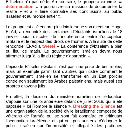
B’Tselem n’a pas cédé. Au contraire, le groupe a exprimé sa
détermination
« à poursuivre sa mission de documenter la
réalité » et à « faire connaître ses conclusions au public
israélien et au monde entier ».
Le groupe est allé encore plus loin lorsque son directeur, Hagai
El-Ad, a rencontré des centaines d’étudiants israéliens le 18
janvier pour discuter de l’incohérence entre l’occupation
militaire et le respect des droits de l’homme. A la suite de cette
rencontre, El-Ad a
tweeté
« La conférence @btselem a bien
eu lieu ce matin. Le gouvernement israélien devra nous
affronter jusqu’à la fin du régime d’apartheid ».
L’épisode B’Tselem-Galant n’est pas une prise de bec isolée,
mais un exemple parmi tant d’autres qui illustre comment le
gouvernement israélien se transforme en un État policier
contre non seulement les Arabes palestiniens, mais aussi ses
propres citoyens juifs.
En effet, la décision du ministère israélien de l’éducation
s’appuie sur une loi antérieure datant de juillet 2018, qui a été
baptisée « loi Rompre le silence ».
Breaking the Silence
est
une organisation de la société civile israélienne composée de
vétérans de l’armée qui se sont fait connaître en critiquant
l’occupation israélienne et qui ont pris sur eux d’éduquer le
public israélien sur l’immoralité et l’illégalité des pratiques