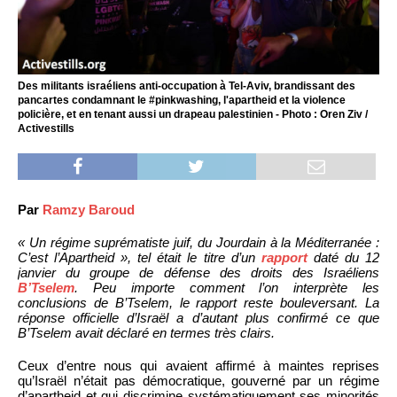
Des militants israéliens anti-occupation à Tel-Aviv, brandissant des
pancartes condamnant le #pinkwashing, l'apartheid et la violence
policière, et en tenant aussi un drapeau palestinien - Photo : Oren Ziv /
Activestills
Par
Ramzy Baroud
« Un régime suprématiste juif, du Jourdain à la Méditerranée :
C’est l’Apartheid », tel était le titre d’un
rapport
daté du 12
janvier du groupe de défense des droits des Israéliens
B’Tselem
. Peu importe comment l’on interprète les
conclusions de B’Tselem, le rapport reste bouleversant. La
réponse officielle d’Israël a d’autant plus confirmé ce que
B’Tselem avait déclaré en termes très clairs.
Ceux d’entre nous qui avaient affirmé à maintes reprises
qu’Israël n’était pas démocratique, gouverné par un régime
d’apartheid et qui discrimine systématiquement ses minorités