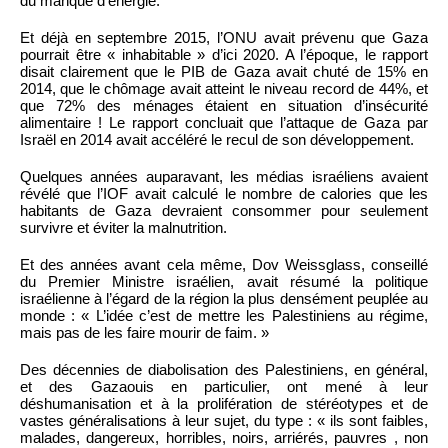
du manque d’énergie.
Et déjà en septembre 2015, l’ONU avait prévenu que Gaza
pourrait être « inhabitable » d’ici 2020. A l’époque, le rapport
disait clairement que le PIB de Gaza avait chuté de 15% en
2014, que le chômage avait atteint le niveau record de 44%, et
que 72% des ménages étaient en situation d’insécurité
alimentaire ! Le rapport concluait que l’attaque de Gaza par
Israël en 2014 avait accéléré le recul de son développement.
Quelques années auparavant, les médias israéliens avaient
révélé que l’IOF avait calculé le nombre de calories que les
habitants de Gaza devraient consommer pour seulement
survivre et éviter la malnutrition.
Et des années avant cela même, Dov Weissglass, conseillé
du Premier Ministre israélien, avait résumé la politique
israélienne à l’égard de la région la plus densément peuplée au
monde : « L’idée c’est de mettre les Palestiniens au régime,
mais pas de les faire mourir de faim. »
Des décennies de diabolisation des Palestiniens, en général,
et des Gazaouis en particulier, ont mené à leur
déshumanisation et à la prolifération de stéréotypes et de
vastes généralisations à leur sujet, du type : « ils sont faibles,
malades, dangereux, horribles, noirs, arriérés, pauvres , non