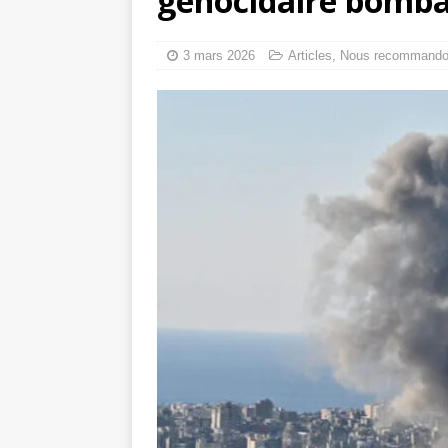
génocidaire bomba
tueries
[ 4 août 
Gaza : les Isra
3 mars 2026
Articles
,
Nous recommand
crise sanitaire 