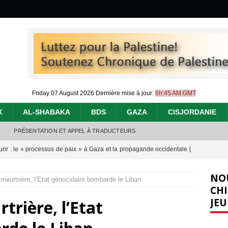
Friday 07 August 2026
Dernière mise à jour:
6h:45 AM GMT
X
AL-SHABAKA
BDS
GAZA
CISJORDANIE
PRÉSENTATION ET APPEL À TRADUCTEURS
urir : le « processus de paix » à Gaza et la propagande occidentale
[
NO
 meurtrière, l’Etat génocidaire bombarde le Liban
nocide : l’histoire de Gaza au-delà des chiffres
[ 5 août 2026 ]
CHI
JEU
trière, l’Etat
effacent les preuves du génocide à Gaza
[ 4 août 2026 ]
 annonce un « accord de paix » à Gaza, les Israéliens multiplie les