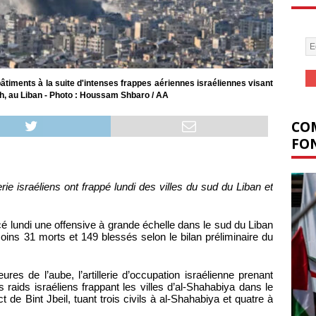
timents à la suite d'intenses frappes aériennes israéliennes visant
th, au Liban - Photo : Houssam Shbaro / AA
COM
FON
ie israéliens ont frappé lundi des villes du sud du Liban et
cé lundi une offensive à grande échelle dans le sud du Liban
oins 31 morts et 149 blessés selon le bilan préliminaire du
es de l’aube, l’artillerie d’occupation israélienne prenant
es raids israéliens frappant les villes d’al-Shahabiya dans le
ict de Bint Jbeil, tuant trois civils à al-Shahabiya et quatre à