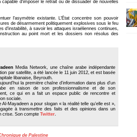
 capable d’imposer le retrait ou de dissuader de nouvelles
ntuer l’asymétrie existante. L’État concentre son pouvoir
mesures de désarmement politiquement explosives sous le feu
s d’instabilité, à savoir les attaques israéliennes continues,
construction au point mort et les dossiers non résolus des
yadeen
Media Network, une chaîne arabe indépendante
tion par satellite, a été lancée le 11 juin 2012, et est basée
apitale libanaise, Beyrouth.
aujourd'hui la première chaîne d'information dans plus d'un
abe en raison de son professionnalisme et de son
nt, ce qui en a fait un espace public de rencontre et
ion sociale.
 Al-Mayadeen a pour slogan « la réalité telle qu'elle est »,
ngagée à transmettre des faits et des opinions dans un
 crise. Son compte
Twitter
.
Chronique de Palestine