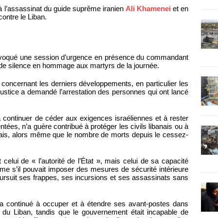
à l’assassinat du guide suprême iranien
Ali Khamenei
et en
ontre le Liban.
convoqué une session d’urgence en présence du commandant
e de silence en hommage aux martyrs de la journée.
 concernant les derniers développements, en particulier les
 Justice a demandé l’arrestation des personnes qui ont lancé
 continuer de céder aux exigences israéliennes et à rester
ntées, n’a guère contribué à protéger les civils libanais ou à
ibanais, alors même que le nombre de morts depuis le cessez-
elui de « l’autorité de l’État », mais celui de sa capacité
me s’il pouvait imposer des mesures de sécurité intérieure
oursuit ses frappes, ses incursions et ses assassinats sans
 a continué à occuper et à étendre ses avant-postes dans
eur du Liban, tandis que le gouvernement était incapable de