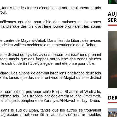
tandis que les forces d’occupation ont simultanément pris
four.
AUJ
SER
sraéliennes ont pris pour cible des maisons et les zones
andis que des tirs d’artillerie lourde pilonnaient les zones
e centre de Mays al-Jabal. Dans l’est du Liban, des avions
tude les vallées occidentale et septentrionale de la Bekaa.
ns le district de Tyr, les avions de combat israéliens prenant
iteet, tandis que des frappes ont touché des zones situées
e district de Bint Jbeil, a également été prise pour cible.
 élargi. Les avions de combat israéliens ont frappé deux fois
fa, tandis que des raids ont visé al-Majdal dans le district
 de combat ont pris pour cible Burj al-Shamali et Wadi Jilo,
euxième fois. Des frappes ont également touché Jmeijmeh,
DER
 ainsi que la périphérie de Zarariya, Al-Hawsh et Tayr Daba.
 dans le sud du Liban, tandis que les autres se trouvaient
agression israélienne tôt à l’aube a visé des immeubles