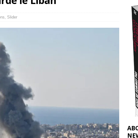
rde le Liban
2026 ]
éliens bombardent des entrepôts de médicaments, aggravant ainsi la
ons
,
Slider
déjà dramatique
[ 7 août 2026 ]
AB
NE