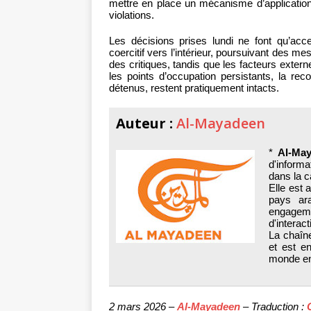
mettre en place un mécanisme d’application
violations.
Les décisions prises lundi ne font qu’acce
coercitif vers l’intérieur, poursuivant des 
des critiques, tandis que les facteurs externe
les points d’occupation persistants, la re
détenus, restent pratiquement intacts.
Auteur :
Al-Mayadeen
*
Al-Ma
d'informa
dans la c
Elle est 
pays ar
engageme
d'interact
La chaîne
et est e
monde en
2 mars 2026 –
Al-Mayadeen
– Traduction :