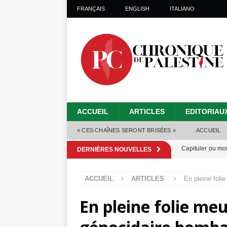
FRANÇAIS
ENGLISH
ITALIANO
ACCUEIL
ARTICLES
EDITORIAU
« CES CHAÎNES SERONT BRISÉES »
ACCUEIL
Capituler ou mo
DERNIÈRES NOUVELLES
6 août 2026 ]
ACCUEIL
ARTICLES
En pleine folie
Mille jours de gé
En pleine folie meur
Les Israéliens 
Alors que Trump