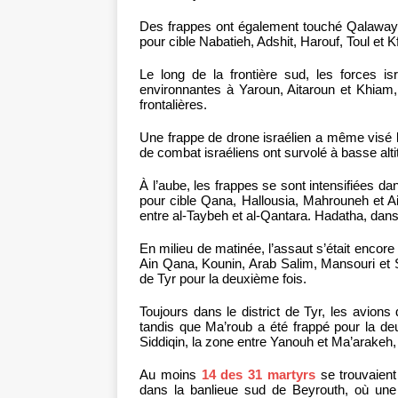
Des frappes ont également touché Qalaway, 
pour cible Nabatieh, Adshit, Harouf, Toul et K
Le long de la frontière sud, les forces i
environnantes à Yaroun, Aitaroun et Khiam, t
frontalières.
Une frappe de drone israélien a même visé l
de combat israéliens ont survolé à basse alti
À l’aube, les frappes se sont intensifiées da
pour cible Qana, Hallousia, Mahrouneh et A
entre al-Taybeh et al-Qantara. Hadatha, dans l
En milieu de matinée, l’assaut s’était encore
Ain Qana, Kounin, Arab Salim, Mansouri et Sri
de Tyr pour la deuxième fois.
Toujours dans le district de Tyr, les avions
tandis que Ma’roub a été frappé pour la d
Siddiqin, la zone entre Yanouh et Ma’arakeh,
Au moins
14 des 31 martyrs
se trouvaient
dans la banlieue sud de Beyrouth, où une 