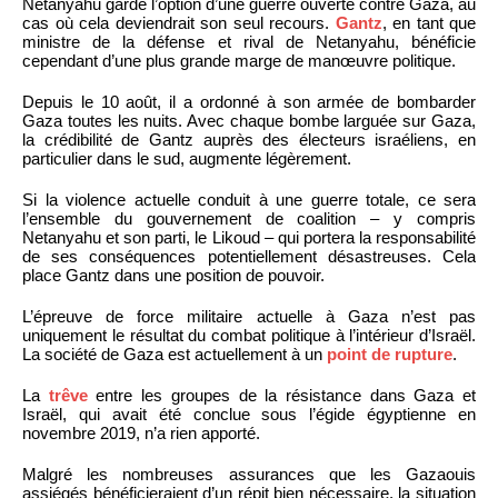
Netanyahu garde l’option d’une guerre ouverte contre Gaza, au
cas où cela deviendrait son seul recours.
Gantz
, en tant que
ministre de la défense et rival de Netanyahu, bénéficie
cependant d’une plus grande marge de manœuvre politique.
Depuis le 10 août, il a ordonné à son armée de bombarder
Gaza toutes les nuits. Avec chaque bombe larguée sur Gaza,
la crédibilité de Gantz auprès des électeurs israéliens, en
particulier dans le sud, augmente légèrement.
Si la violence actuelle conduit à une guerre totale, ce sera
l’ensemble du gouvernement de coalition – y compris
Netanyahu et son parti, le Likoud – qui portera la responsabilité
de ses conséquences potentiellement désastreuses. Cela
place Gantz dans une position de pouvoir.
L’épreuve de force militaire actuelle à Gaza n’est pas
uniquement le résultat du combat politique à l’intérieur d’Israël.
La société de Gaza est actuellement à un
point de rupture
.
La
trêve
entre les groupes de la résistance dans Gaza et
Israël, qui avait été conclue sous l’égide égyptienne en
novembre 2019, n’a rien apporté.
Malgré les nombreuses assurances que les Gazaouis
assiégés bénéficieraient d’un répit bien nécessaire, la situation