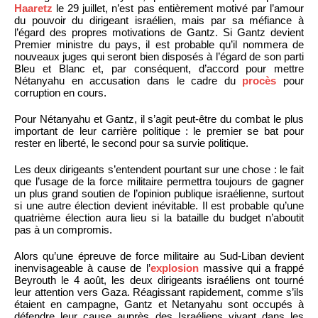
Haaretz
le 29 juillet, n’est pas entièrement motivé par l’amour
du pouvoir du dirigeant israélien, mais par sa méfiance à
l’égard des propres motivations de Gantz. Si Gantz devient
Premier ministre du pays, il est probable qu’il nommera de
nouveaux juges qui seront bien disposés à l’égard de son parti
Bleu et Blanc et, par conséquent, d’accord pour mettre
Nétanyahu en accusation dans le cadre du
procès
pour
corruption en cours.
Pour Nétanyahu et Gantz, il s’agit peut-être du combat le plus
important de leur carrière politique : le premier se bat pour
rester en liberté, le second pour sa survie politique.
Les deux dirigeants s’entendent pourtant sur une chose : le fait
que l’usage de la force militaire permettra toujours de gagner
un plus grand soutien de l’opinion publique israélienne, surtout
si une autre élection devient inévitable. Il est probable qu’une
quatrième élection aura lieu si la bataille du budget n’aboutit
pas à un compromis.
Alors qu’une épreuve de force militaire au Sud-Liban devient
inenvisageable à cause de l’
explosion
massive qui a frappé
Beyrouth le 4 août, les deux dirigeants israéliens ont tourné
leur attention vers Gaza. Réagissant rapidement, comme s’ils
étaient en campagne, Gantz et Netanyahu sont occupés à
défendre leur cause auprès des Israéliens vivant dans les