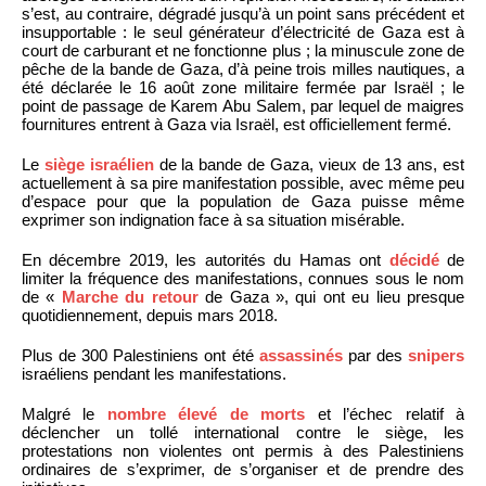
s’est, au contraire, dégradé jusqu’à un point sans précédent et
insupportable : le seul générateur d’électricité de Gaza est à
court de carburant et ne fonctionne plus ; la minuscule zone de
pêche de la bande de Gaza, d’à peine trois milles nautiques, a
été déclarée le 16 août zone militaire fermée par Israël ; le
point de passage de Karem Abu Salem, par lequel de maigres
fournitures entrent à Gaza via Israël, est officiellement fermé.
Le
siège israélien
de la bande de Gaza, vieux de 13 ans, est
actuellement à sa pire manifestation possible, avec même peu
d’espace pour que la population de Gaza puisse même
exprimer son indignation face à sa situation misérable.
En décembre 2019, les autorités du Hamas ont
décidé
de
limiter la fréquence des manifestations, connues sous le nom
de «
Marche du retour
de Gaza », qui ont eu lieu presque
quotidiennement, depuis mars 2018.
Plus de 300 Palestiniens ont été
assassinés
par des
snipers
israéliens pendant les manifestations.
Malgré le
nombre élevé de morts
et l’échec relatif à
déclencher un tollé international contre le siège, les
protestations non violentes ont permis à des Palestiniens
ordinaires de s’exprimer, de s’organiser et de prendre des