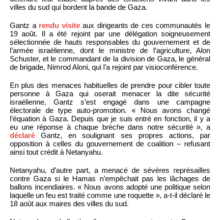
villes du sud qui bordent la bande de Gaza.
Gantz a
rendu visite
aux dirigeants de ces communautés le
19 août. Il a été rejoint par une délégation soigneusement
sélectionnée de hauts responsables du gouvernement et de
l’armée israélienne, dont le ministre de l’agriculture, Alon
Schuster, et le commandant de la division de Gaza, le général
de brigade, Nimrod Aloni, qui l’a rejoint par visioconférence.
En plus des menaces habituelles de prendre pour cibler toute
personne à Gaza qui oserait menacer la dite sécurité
israélienne, Gantz s’est engagé dans une campagne
électorale de type auto-promotion. « Nous avons changé
l’équation à Gaza. Depuis que je suis entré en fonction, il y a
eu une réponse à chaque brèche dans notre sécurité », a
déclaré
Gantz, en soulignant ses propres actions, par
opposition à celles du gouvernement de coalition – refusant
ainsi tout crédit à Netanyahu.
Netanyahu, d’autre part, a menacé de sévères représailles
contre Gaza si le Hamas n’empêchait pas les lâchages de
ballons incendiaires. « Nous avons adopté une politique selon
laquelle un feu est traité comme une roquette », a-t-il déclaré le
18 août aux maires des villes du sud.