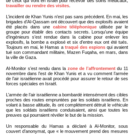
de ceux qui vont en Israël pour recevoir des soins médicaux,
travailler ou rendre des visites
.
L’incident de Khan Yunis n’est pas sans précédent. En mai, les
brigades d’Al-Qassam ont découvert que des explosifs avaient
été placés dans une
cabine téléphonique
utilisée par le
groupe pour établir des contacts secrets. Lorsqu’une équipe
d’ingénieurs s’est rendue dans la cabine pour enlever les
explosifs, la bombe a explosé et six d’entre eux ont été tués.
Toujours en mai, le Hamas a
traqué des espions
qui avaient
tué son commandant militaire, Mazen Fuqaha, en mars, dans
la ville de Gaza.
Al-Monitor s’est rendu dans la
zone de l’affrontement
du 11
novembre dans l’est de Khan Yunis et a vu comment l’armée
de l’air israélienne avait procédé pour assurer le retour de ses
forces spéciales en Israël.
L’armée de l’air israélienne a bombardé intensément des cibles
proches des routes empruntées par les soldats israéliens. En
volant à basse altitude, ils ont complètement détruit le véhicule
que les soldats israéliens conduisaient, ainsi que toutes les
preuves qui pourraient révéler le but de la mission.
Un responsable du Hamas a déclaré à Al-Monitor, sous
couvert d’anonymat, que « le mouvement prend des mesures