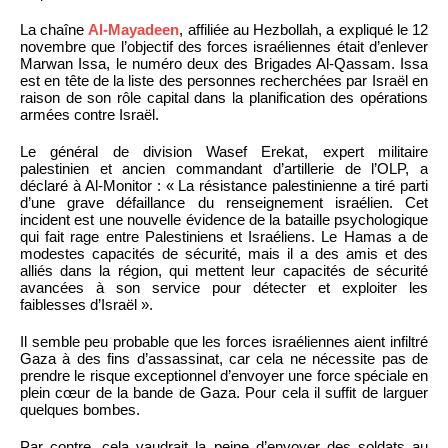
La chaîne
Al-Mayadeen
, affiliée au Hezbollah, a expliqué le 12
novembre que l’objectif des forces israéliennes était d’enlever
Marwan Issa, le numéro deux des Brigades Al-Qassam. Issa
est en tête de la liste des personnes recherchées par Israël en
raison de son rôle capital dans la planification des opérations
armées contre Israël.
Le général de division Wasef Erekat, expert militaire
palestinien et ancien commandant d’artillerie de l’OLP, a
déclaré à Al-Monitor : « La résistance palestinienne a tiré parti
d’une grave défaillance du renseignement israélien. Cet
incident est une nouvelle évidence de la bataille psychologique
qui fait rage entre Palestiniens et Israéliens. Le Hamas a de
modestes capacités de sécurité, mais il a des amis et des
alliés dans la région, qui mettent leur capacités de sécurité
avancées à son service pour détecter et exploiter les
faiblesses d’Israël ».
Il semble peu probable que les forces israéliennes aient infiltré
Gaza à des fins d’assassinat, car cela ne nécessite pas de
prendre le risque exceptionnel d’envoyer une force spéciale en
plein cœur de la bande de Gaza. Pour cela il suffit de larguer
quelques bombes.
Par contre, cela vaudrait la peine d’envoyer des soldats au