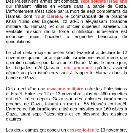
Des Palestiniens armés ont combattu
sept soldats israéliens
qui s’étaient infiltrés en voiture dans la bande de Gaza.
L’affrontement s’est soldé par la mort de sept combattants du
Hamas, dont
Nour Baraka
, le commandant de la branche
Khan Yunis des Brigades Izz ad-Din al-Qassam (branche
militaire du Hamas), et d’un officier supérieur israélien. La
véritable mission de la force d’infiltration israélienne est
inconnue, mais l’incident a engendré beaucoup de
spéculations.
Le chef d’état-major israélien Gadi Eizenkot a déclaré le 12
novembre qu’une force spéciale israélienne avait mené une
opération capitale pour la sécurité d’Israël. Mais, le même jour,
les brigades d’Al-Qassam
ont annoncé
qu’elles avaient
déjoué un plan israélien visant à frapper le Hamas dans la
bande de Gaza.
Cela a entraîné une
escalade militaire
entre les Palestiniens
et Israël. Entre les 12 et 13 novembre, plus de 460 roquettes
ont été tirées depuis Gaza sur des colonies israéliennes
proches de Gaza, faisant un mort et 55 blessés en Israël.
L’armée de l’air israélienne a tiré des missiles sur 160 cibles à
Gaza, tuant sept Palestiniens et en blessant des dizaines
d’autres.
Les deux camps ont conclu un
cessez-le-feu
le 13 novembre,