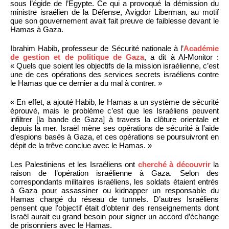
sous l’égide de l’Égypte. Ce qui a provoqué la démission du
ministre israélien de la Défense, Avigdor Liberman, au motif
que son gouvernement avait fait preuve de faiblesse devant le
Hamas à Gaza.
Ibrahim Habib, professeur de Sécurité nationale à l’
Académie
de gestion et de politique de Gaza
, a dit à Al-Monitor :
« Quels que soient les objectifs de la mission israélienne, c’est
une de ces opérations des services secrets israéliens contre
le Hamas que ce dernier a du mal à contrer. »
« En effet, a ajouté Habib, le Hamas a un système de sécurité
éprouvé, mais le problème c’est que les Israéliens peuvent
infiltrer [la bande de Gaza] à travers la clôture orientale et
depuis la mer. Israël mène ses opérations de sécurité à l’aide
d’espions basés à Gaza, et ces opérations se poursuivront en
dépit de la trêve conclue avec le Hamas. »
Les Palestiniens et les Israéliens ont
cherché à découvrir
la
raison de l’opération israélienne à Gaza. Selon des
correspondants militaires israéliens, les soldats étaient entrés
à Gaza pour assassiner ou kidnapper un responsable du
Hamas chargé du réseau de tunnels. D’autres Israéliens
pensent que l’objectif était d’obtenir des renseignements dont
Israël aurait eu grand besoin pour signer un accord d’échange
de prisonniers avec le Hamas.