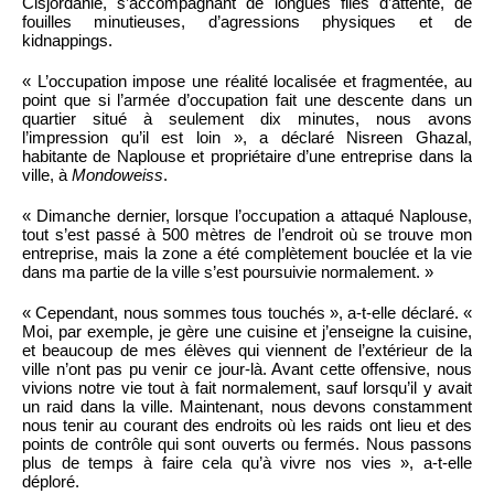
Cisjordanie, s’accompagnant de longues files d’attente, de
fouilles minutieuses, d’agressions physiques et de
kidnappings.
« L’occupation impose une réalité localisée et fragmentée, au
point que si l’armée d’occupation fait une descente dans un
quartier situé à seulement dix minutes, nous avons
l’impression qu’il est loin », a déclaré Nisreen Ghazal,
habitante de Naplouse et propriétaire d’une entreprise dans la
ville, à
Mondoweiss
.
« Dimanche dernier, lorsque l’occupation a attaqué Naplouse,
tout s’est passé à 500 mètres de l’endroit où se trouve mon
entreprise, mais la zone a été complètement bouclée et la vie
dans ma partie de la ville s’est poursuivie normalement. »
« Cependant, nous sommes tous touchés », a-t-elle déclaré. «
Moi, par exemple, je gère une cuisine et j’enseigne la cuisine,
et beaucoup de mes élèves qui viennent de l’extérieur de la
ville n’ont pas pu venir ce jour-là. Avant cette offensive, nous
vivions notre vie tout à fait normalement, sauf lorsqu’il y avait
un raid dans la ville. Maintenant, nous devons constamment
nous tenir au courant des endroits où les raids ont lieu et des
points de contrôle qui sont ouverts ou fermés. Nous passons
plus de temps à faire cela qu’à vivre nos vies », a-t-elle
déploré.