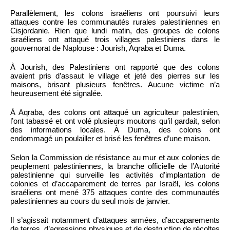
Parallèlement, les colons israéliens ont poursuivi leurs
attaques contre les communautés rurales palestiniennes en
Cisjordanie. Rien que lundi matin, des groupes de colons
israéliens ont attaqué trois villages palestiniens dans le
gouvernorat de Naplouse : Jourish, Aqraba et Duma.
À Jourish, des Palestiniens ont rapporté que des colons
avaient pris d’assaut le village et jeté des pierres sur les
maisons, brisant plusieurs fenêtres. Aucune victime n’a
heureusement été signalée.
À Aqraba, des colons ont attaqué un agriculteur palestinien,
l’ont tabassé et ont volé plusieurs moutons qu’il gardait, selon
des informations locales. À Duma, des colons ont
endommagé un poulailler et brisé les fenêtres d’une maison.
Selon la Commission de résistance au mur et aux colonies de
peuplement palestiniennes, la branche officielle de l’Autorité
palestinienne qui surveille les activités d’implantation de
colonies et d’accaparement de terres par Israël, les colons
israéliens ont mené 375 attaques contre des communautés
palestiniennes au cours du seul mois de janvier.
Il s’agissait notamment d’attaques armées, d’accaparements
de terres, d’agressions physiques et de destruction de récoltes