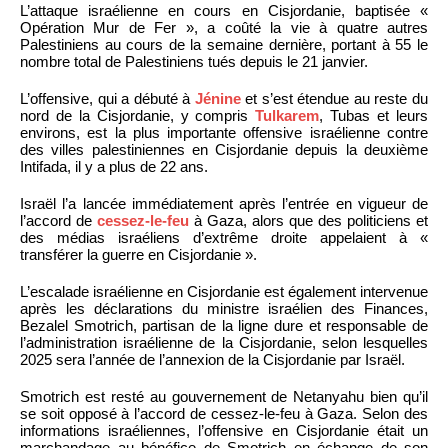
L’attaque israélienne en cours en Cisjordanie, baptisée «
Opération Mur de Fer », a coûté la vie à quatre autres
Palestiniens au cours de la semaine dernière, portant à 55 le
nombre total de Palestiniens tués depuis le 21 janvier.
L’offensive, qui a débuté à
Jénine
et s’est étendue au reste du
nord de la Cisjordanie, y compris
Tulkarem
, Tubas et leurs
environs, est la plus importante offensive israélienne contre
des villes palestiniennes en Cisjordanie depuis la deuxième
Intifada, il y a plus de 22 ans.
Israël l’a lancée immédiatement après l’entrée en vigueur de
l’accord de
cessez-le-feu
à Gaza, alors que des politiciens et
des médias israéliens d’extrême droite appelaient à «
transférer la guerre en Cisjordanie ».
L’escalade israélienne en Cisjordanie est également intervenue
après les déclarations du ministre israélien des Finances,
Bezalel Smotrich, partisan de la ligne dure et responsable de
l’administration israélienne de la Cisjordanie, selon lesquelles
2025 sera l’année de l’annexion de la Cisjordanie par Israël.
Smotrich est resté au gouvernement de Netanyahu bien qu’il
se soit opposé à l’accord de cessez-le-feu à Gaza. Selon des
informations israéliennes, l’offensive en Cisjordanie était un
marchandage au bénéfice de Smotrich en échange de son