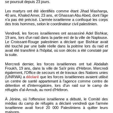
se poursuit depuis 23 jours.
Les martyrs ont été identifiés comme étant Jihad Masharqa,
40 ans, Khaled Amer, 23 ans, et Ghassan Abu Abed, dont l’âge
n’a pas été précisé. L’armée israélienne a confisqué les corps
des trois hommes, selon le coordinateur civil palestinien.
Vendredi, les forces israéliennes ont assassiné Adel Bishkar,
19 ans, lors d’un raid dans la partie est de la ville de Naplouse.
Le Croissant-Rouge palestinien a déclaré que Bishkar avait
été touché par une balle réelle dans la poitrine lors du raid et
avait été transféré à l’hôpital, où son décès a été constaté par
la suite.
Mercredi dernier, les forces israéliennes ont tué Abdallah
Froukh, 19 ans, dans la ville de Sa’ir près d’Hébron. Mercredi
également, l’Office de secours et de travaux des Nations unies
(UNRWA) a
déclaré
que les forces israéliennes avaient utilisé
un centre de santé appartenant à l’agence comme centre de
détention et d’interrogatoire, lors d’un raid sur le camp de
réfugiés d’al-Arroub, au nord d’Hébron.
À Jénine, où l’offensive israélienne a débuté, le Comité des
médias du camp de réfugiés a déclaré vendredi que l’armée
israélienne avait forcé 20 000 Palestiniens à quitter leurs
maisons.