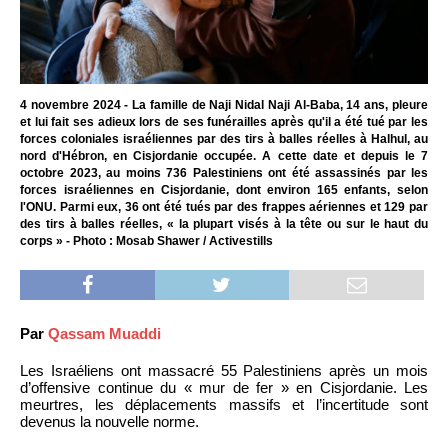
4 novembre 2024 - La famille de Naji Nidal Naji Al-Baba, 14 ans, pleure
et lui fait ses adieux lors de ses funérailles après qu'il a été tué par les
forces coloniales israéliennes par des tirs à balles réelles à Halhul, au
nord d'Hébron, en Cisjordanie occupée. A cette date et depuis le 7
octobre 2023, au moins 736 Palestiniens ont été assassinés par les
forces israéliennes en Cisjordanie, dont environ 165 enfants, selon
l'ONU. Parmi eux, 36 ont été tués par des frappes aériennes et 129 par
des tirs à balles réelles, « la plupart visés à la tête ou sur le haut du
corps » - Photo : Mosab Shawer / Activestills
Par
Qassam Muaddi
Les Israéliens ont massacré 55 Palestiniens après un mois
d’offensive continue du « mur de fer » en Cisjordanie. Les
meurtres, les déplacements massifs et l’incertitude sont
devenus la nouvelle norme.