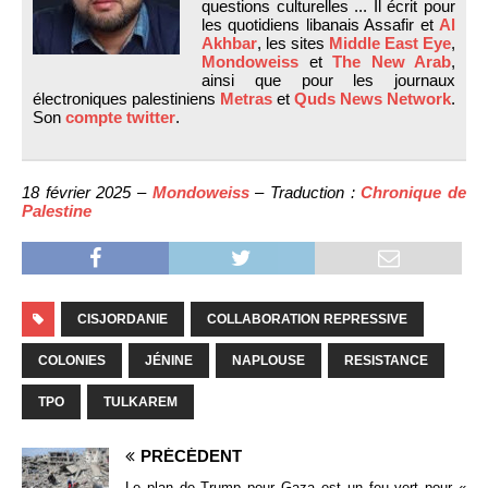
questions culturelles ... Il écrit pour
les quotidiens libanais Assafir et
Al
Akhbar
, les sites
Middle East Eye
,
Mondoweiss
et
The New Arab
,
ainsi que pour les journaux
électroniques palestiniens
Metras
et
Quds News Network
.
Son
compte twitter
.
18 février 2025 –
Mondoweiss
– Traduction :
Chronique de
Palestine
CISJORDANIE
COLLABORATION REPRESSIVE
COLONIES
JÉNINE
NAPLOUSE
RESISTANCE
TPO
TULKAREM
PRÉCÉDENT
Le plan de Trump pour Gaza est un feu vert pour «