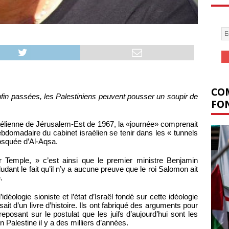
COM
nfin passées, les Palestiniens peuvent pousser un soupir de
FON
lienne de Jérusalem-Est de 1967, la «journée» comprenait
ebdomadaire du cabinet israélien se tenir dans les « tunnels
osquée d’Al-Aqsa.
r Temple, » c’est ainsi que le premier ministre Benjamin
dant le fait qu’il n’y a aucune preuve que le roi Salomon ait
.
’idéologie sioniste et l’état d’Israël fondé sur cette idéologie
ait d’un livre d’histoire. Ils ont fabriqué des arguments pour
eposant sur le postulat que les juifs d’aujourd’hui sont les
 Palestine il y a des milliers d’années.