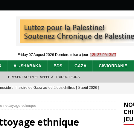
Friday 07 August 2026
Dernière mise à jour:
12h:27 PM GMT
X
AL-SHABAKA
BDS
GAZA
CISJORDANIE
PRÉSENTATION ET APPEL À TRADUCTEURS
nocide : l’histoire de Gaza au-delà des chiffres
[ 5 août 2026 ]
effacent les preuves du génocide à Gaza
[ 4 août 2026 ]
NO
 le nettoyage ethnique
 annonce un « accord de paix » à Gaza, les Israéliens multiplie les
CHI
JEU
nettoyage ethnique
2026 ]
e servent de la Cisjordanie comme d’une poubelle pour leurs déchets