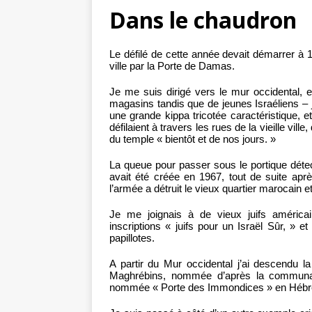
Dans le chaudron
Le défilé de cette année devait démarrer à 17
ville par la Porte de Damas.
Je me suis dirigé vers le mur occidental, 
magasins tandis que de jeunes Israéliens –
une grande kippa tricotée caractéristique, e
défilaient à travers les rues de la vieille vil
du temple « bientôt et de nos jours. »
La queue pour passer sous le portique déte
avait été créée en 1967, tout de suite apr
l’armée a détruit le vieux quartier marocain 
Je me joignais à de vieux juifs américa
inscriptions « juifs pour un Israël Sûr, » 
papillotes.
A partir du Mur occidental j’ai descendu l
Maghrébins, nommée d’après la communaut
nommée « Porte des Immondices » en Hébreu