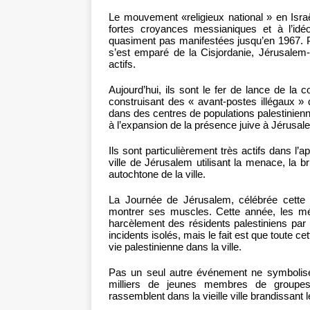
Le mouvement «religieux national » en Israë
fortes croyances messianiques et à l’id
quasiment pas manifestées jusqu’en 1967. Pu
s’est emparé de la Cisjordanie, Jérusalem
actifs.
Aujourd’hui, ils sont le fer de lance de la c
construisant des « avant-postes illégaux » 
dans des centres de populations palestinienn
à l’expansion de la présence juive à Jérusal
Ils sont particulièrement très actifs dans l’a
ville de Jérusalem utilisant la menace, la br
autochtone de la ville.
La Journée de Jérusalem, célébrée cette
montrer ses muscles. Cette année, les médi
harcèlement des résidents palestiniens pa
incidents isolés, mais le fait est que toute ce
vie palestinienne dans la ville.
Pas un seul autre événement ne symbolis
milliers de jeunes membres de groupes r
rassemblent dans la vieille ville brandissant 