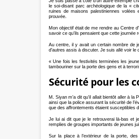
Je suis passé à côté d’un autre exemple crian
le soi-disant parc archéologique de la « c
ruines de maisons palestiniennes volées et
prouvée.
Mon objectif était de me rendre au Centre d
savoir ce qu’ils pensaient que cette journée
Au centre, il y avait un certain nombre de je
d’autres assis à discuter. Je suis allé voir l
« Une fois les festivités terminées les jeun
tambouriner sur la porte des gens et à terrorise
Sécurité pour les c
M. Siyan m’a dit qu’il allait bientôt aller à l
ainsi que la police assurant la sécurité de l
que des affrontements étaient susceptibles d’
Je lui ai dit que je le retrouverai là-bas et j
remplies de groupes importants de jeunes jui
Sur la place à l’extérieur de la porte, de