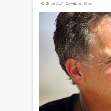
15 juin 2017
Articles
,
Slider
toxiques
[ 3 aoû
Capituler ou mo
6 août 2026 ]