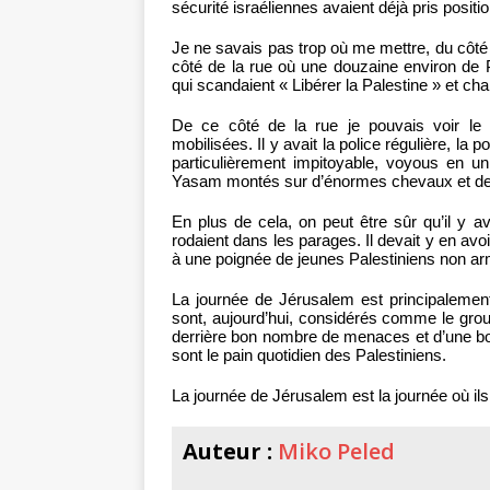
sécurité israéliennes avaient déjà pris position
Je ne savais pas trop où me mettre, du côté j
côté de la rue où une douzaine environ de 
qui scandaient « Libérer la Palestine » et ch
De ce côté de la rue je pouvais voir le
mobilisées. Il y avait la police régulière, la 
particulièrement impitoyable, voyous en uni
Yasam montés sur d’énormes chevaux et des p
En plus de cela, on peut être sûr qu’il y av
rodaient dans les parages. Il devait y en avo
à une poignée de jeunes Palestiniens non a
La journée de Jérusalem est principalement 
sont, aujourd’hui, considérés comme le groupe
derrière bon nombre de menaces et d’une bo
sont le pain quotidien des Palestiniens.
La journée de Jérusalem est la journée où ils 
Auteur :
Miko Peled