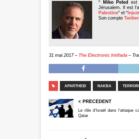
*
Miko Peled
est 
Jérusalem. Il est l'
Palestine
” et “
Injus
Son compte
Twitter
31 mai 2017 –
The Electronic Intifada
– Tra
APARTHEID
NAKBA
TERRORI
PRÉCÉDENT
Le rôle d’Israël dans l’attaque co
Qatar