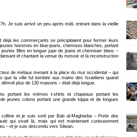
h. Je suis arrivé un peu après midi, entrant dans la vieille
et déjà les commerçants se précipitaient pour fermer leurs
 jeunes hommes en blue-jeans, chemises blanches, portant
t jeunes filles en longue jupe de jeans et chemisier blanc –
le, dansant et chantant la venue du messie et la reconstruction
cteur de métaux menant à la place du mur occidental – qui
ès que la ville fut tombée aux mains des Israéliens quand
et démoli plus de 130 maisons – était déjà longue.
ins portant les mêmes t-shirts et chapeaux portant les
et de jeunes colons portant une grande kippa et de longues
a colline et je suis sorti par Bab al-Magharba – Porte des
é qui vivait là, mais qui est maintenant curieusement
 – et je suis descendu vers Silwan.