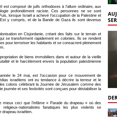
l est composé de juifs orthodoxes à l’allure ordinaire, aux
éologie profondément raciste. Ces personnes ne se sont
AUJ
is, lorsque Israël a achevé l’occupation de la Palestine et
SER
-Est y compris, et de la Bande de Gaza ils sont devenus
olonisation en Cisjordanie, créant des faits sur le terrain et
qui se transforment rapidement en colonies. Ils se rendent
es pour terroriser les habitants et se consacrent pleinement
em.
ppropriation de biens immobiliers dans et autour de la vieille
utalité et le harcèlement envers la population palestinienne
 année le 24 mai, est l’occasion pour ce mouvement de
as israéliens ont eu tendance à décrire la terreur et le
r les colons célébrant la Journée de Jérusalem comme des
tte journée et ses festivités sont conçues pour déstabiliser la
DER
e mieux ceci que l’infâme « Parade du drapeau » où des
eligieux-nationalistes fanatiques les plus violents se
le drapeau israélien.