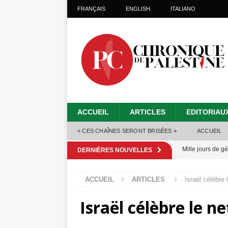
FRANÇAIS
ENGLISH
ITALIANO
ACCUEIL
ARTICLES
EDITORIAU
« CES CHAÎNES SERONT BRISÉES »
ACCUEIL
Mille jours de gé
DERNIÈRES NOUVELLES
Les Israéliens 
ACCUEIL
ARTICLES
Israël célèbre
Alors que Trump
Israël célèbre le 
tueries
[ 4 août 
Les Israéliens s