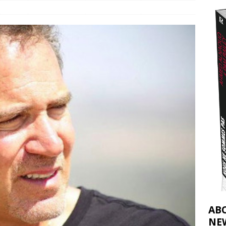
t 2026 ]
urir : le « processus de paix » à Gaza et la propagande occidentale
[
AB
NE