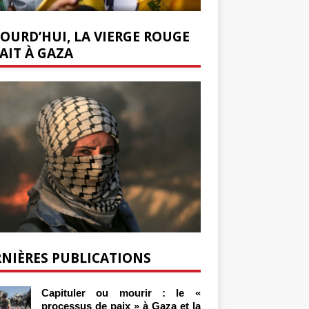
OURD’HUI, LA VIERGE ROUGE
AIT À GAZA
NIÈRES PUBLICATIONS
Capituler ou mourir : le «
processus de paix » à Gaza et la