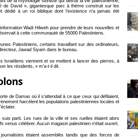
t de la mythologie sioniste qui détruit la vie palestinienne,
ité de David », gigantesque parc à thème construit sur les
 dédié à un roi biblique dont l’existence n’a jamais été
’information Wadi Hilweh pour prendre de leurs nouvelles et
 réservait à cette communauté de 55000 Palestiniens.
unes Palestiniens, certains travaillant sur des ordinateurs,
e directeur, Jawad Siyam dans le bureau.
es Israéliens viennent et se mettent à lancer des pierres, à
r les résidents, » m’a-t-il dit.
olons
a Porte de Damas où il s’attendait à ce que ceux qui défilaient,
’événement harcèlent les populations palestiniennes locales et
éclater.
e suis parti. Les rues de la ville et ses ruelles étaient alors
fs venus célébrer. Aucun magasin palestinien n’était ouvert.
s journalistes étaient assemblés tandis que des forces de