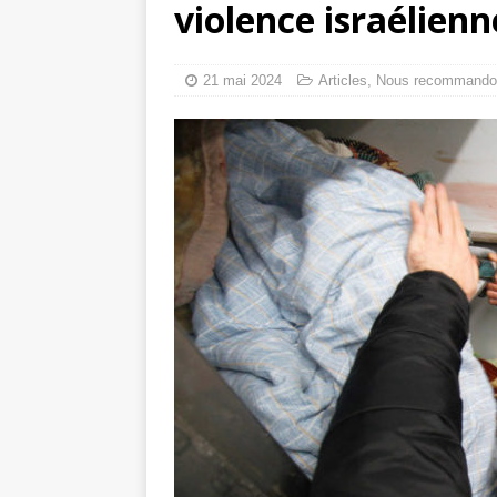
violence israélienne
toxiques
[ 3 aoû
Capituler ou mo
21 mai 2024
Articles
,
Nous recommando
6 août 2026 ]