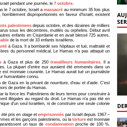
’Israël pendant une journée, le
7 octobre
.
s le 7 octobre, Israël a
massacré
au minimum 35 fois plus
AUJ
, horriblement disproportionnés en faveur d’Israël, existent
SER
nts palestiniens
depuis octobre, et des dizaines de milliers
parus sous les décombres, mutilés ou orphelins. Début avril
 autres enfants en Cisjordanie et en avait blessé 725 autres.
able
de la mort de 33 enfants israéliens.
anté
à Gaza. Il a bombardé ses hôpitaux et tué, maltraité et
bres du personnel médical. Le Hamas n’a pas attaqué un
s
à Gaza et plus de 250
travailleurs humanitaires
. Il a
tes. La plupart d’entre eux auraient été emmenés dans un
re est monnaie courante. Le Hamas aurait tué un journaliste
eur humanitaire connu.
 de Gaza en la privant de nourriture, d’eau et d’aide. C’est
 hors de portée du Hamas.
r la force les Palestiniens de leurs terres pour construire à
ment illégales au regard du droit. Le Hamas n’a pas été en
que d’un seul Israélien, ni de construire une seule colonie
DER
 été pris en otage et
emprisonnés
par Israël depuis 1967 –
ommes et les garçons palestiniens, où la
torture
est monnaie
 garantissent un taux de
condamnation
proche de 100 %.