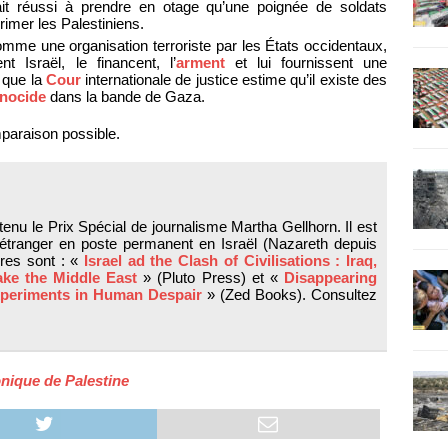
it réussi à prendre en otage qu’une poignée de soldats
primer les Palestiniens.
mme une organisation terroriste par les États occidentaux,
 Israël, le financent, l’
arment
et lui fournissent une
 que la
Cour
internationale de justice estime qu’il existe des
nocide
dans la bande de Gaza.
mparaison possible.
enu le Prix Spécial de journalisme Martha Gellhorn. Il est
 étranger en poste permanent en Israël (Nazareth depuis
vres sont : «
Israel ad the Clash of Civilisations : Iraq,
ake the Middle East
» (Pluto Press) et «
Disappearing
 Experiments in Human Despair
» (Zed Books). Consultez
nique de Palestine