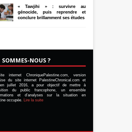
« Tawjihi » : survivre au
génocide, puis reprendre et
conclure brillamment ses études
I SOMMES-NOUS ?
te internet ChroniquePalestine.com, version
aise du site internet PalestineChronical.com et
en juillet 2016, a pour objectif de mettre à
osition du public francophone, un ensemble
ormations et d’analyses sur la situation en
tine occupée.
Lire la suite