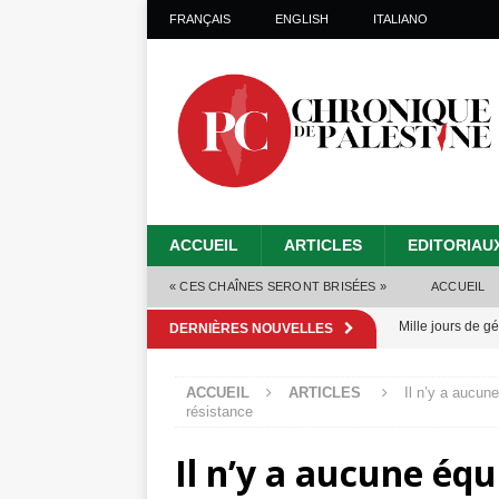
FRANÇAIS
ENGLISH
ITALIANO
ACCUEIL
ARTICLES
EDITORIAU
« CES CHAÎNES SERONT BRISÉES »
ACCUEIL
Mille jours de gé
DERNIÈRES NOUVELLES
Les Israéliens 
ACCUEIL
ARTICLES
Il n’y a aucune
Alors que Trump
résistance
tueries
[ 4 août 
Il n’y a aucune équ
Les Israéliens s