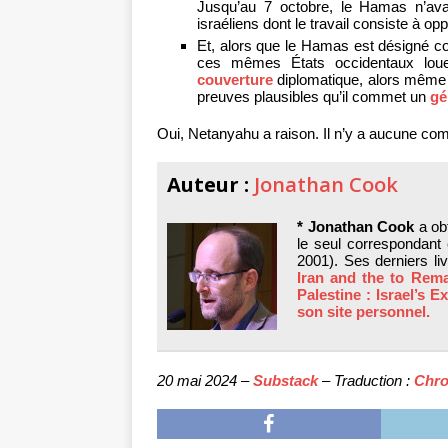
Jusqu’au 7 octobre, le Hamas n’ava
israéliens dont le travail consiste à op
Et, alors que le Hamas est désigné co
ces mêmes États occidentaux louent
couverture
diplomatique, alors même
preuves plausibles qu’il commet un
gé
Oui, Netanyahu a raison. Il n’y a aucune co
Auteur :
Jonathan Cook
* Jonathan Cook
a obt
le seul correspondant
2001). Ses derniers li
Iran and the to Rem
Palestine : Israel’s
son site personnel.
20 mai 2024 –
Substack
– Traduction :
Chro