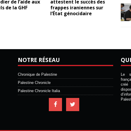
ier de l’aide aux
attestent le succès des
ls de la GHF
frappes iraniennes sur
l’État génocidaire
NOTRE RÉSEAU
QU
Chronique de Palestine
Le si
franç
Palestine Chronicle
créé 
disp
Palestine Chronicle Italia
d’inf
Pales