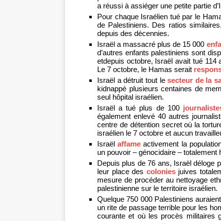
a réussi à assiéger une petite partie d
Pour chaque Israélien tué par le Hama
de Palestiniens. Des ratios similaires
depuis des décennies.
Israël a massacré plus de 15 000
enfa
d’autres enfants palestiniens sont dis
etdepuis octobre, Israël avait tué 114
Le 7 octobre, le Hamas serait
respons
Israël a détruit tout le
secteur de la s
kidnappé plusieurs centaines de mem
seul hôpital israélien.
Israël a tué plus de 100
journaliste
également enlevé 40 autres journalis
centre de détention secret où la tortu
israélien le 7 octobre et aucun travaill
Israël
affame
activement la population
un pouvoir – génocidaire – totalement
Depuis plus de 76 ans, Israël déloge pa
leur place des
colonies
juives totale
mesure de procéder au nettoyage ethni
palestinienne sur le territoire israélien.
Quelque 750 000 Palestiniens auraient
un rite de passage terrible pour les h
courante et où les procès militaires