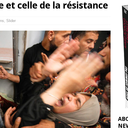
 et celle de la résistance
t 2026 ]
urir : le « processus de paix » à Gaza et la propagande occidentale
[
ns
,
Slider
AB
NE