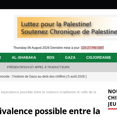
Thursday 06 August 2026
Dernière mise à jour:
12h:27 PM GMT
X
AL-SHABAKA
BDS
GAZA
CISJORDANIE
PRÉSENTATION ET APPEL À TRADUCTEURS
nocide : l’histoire de Gaza au-delà des chiffres
[ 5 août 2026 ]
effacent les preuves du génocide à Gaza
[ 4 août 2026 ]
NO
 équivalence possible entre la violence israélienne et celle de la
 annonce un « accord de paix » à Gaza, les Israéliens multiplie les
CHI
JEU
2026 ]
ivalence possible entre la
e servent de la Cisjordanie comme d’une poubelle pour leurs déchets