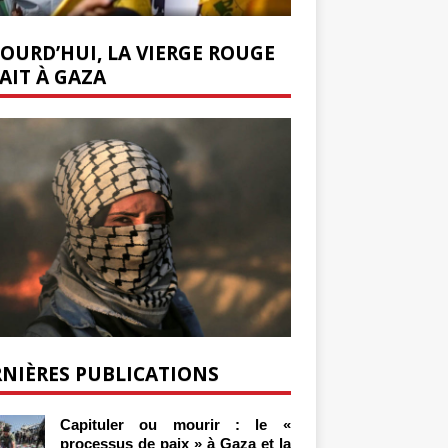
OURD’HUI, LA VIERGE ROUGE
AIT À GAZA
NIÈRES PUBLICATIONS
Capituler ou mourir : le «
processus de paix » à Gaza et la