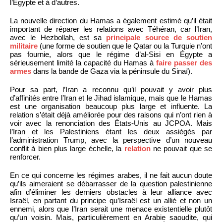
l’Égypte et à d’autres.
La nouvelle direction du Hamas a également estimé qu’il était
important de réparer les relations avec Téhéran, car l’Iran,
avec le Hezbollah, est sa
principale source de soutien
militaire
(une forme de soutien que le Qatar ou la Turquie n’ont
pas fournie, alors que le régime d’al-Sisi en Égypte a
sérieusement limité la capacité du Hamas à
faire passer des
armes
dans la bande de Gaza via la péninsule du Sinaï).
Pour sa part, l’Iran a reconnu qu’il pouvait y avoir plus
d’affinités entre l’Iran et le Jihad islamique, mais que le Hamas
est une organisation beaucoup plus large et influente. La
relation s’était déjà améliorée pour des raisons qui n’ont rien à
voir avec la renonciation des États-Unis au JCPOA. Mais
l’Iran et les Palestiniens étant les deux assiégés par
l’administration Trump, avec la perspective d’un nouveau
conflit à bien plus large échelle, la
relation
ne pouvait que se
renforcer.
En ce qui concerne les régimes arabes, il ne fait aucun doute
qu’ils aimeraient se débarrasser de la question palestinienne
afin d’éliminer les derniers obstacles à leur alliance avec
Israël, en partant du principe qu’Israël est un allié et non un
ennemi, alors que l’Iran serait une menace existentielle plutôt
qu’un voisin. Mais, particulièrement en Arabie saoudite, qui