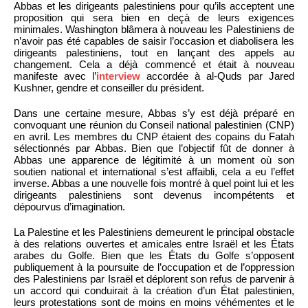
Abbas et les dirigeants palestiniens pour qu’ils acceptent une
proposition qui sera bien en deçà de leurs exigences
minimales. Washington blâmera à nouveau les Palestiniens de
n’avoir pas été capables de saisir l’occasion et diabolisera les
dirigeants palestiniens, tout en lançant des appels au
changement. Cela a déjà commencé et était à nouveau
manifeste avec l’
interview
accordée à al-Quds par Jared
Kushner, gendre et conseiller du président.
Dans une certaine mesure, Abbas s’y est déjà préparé en
convoquant une réunion du Conseil national palestinien (CNP)
en avril. Les membres du CNP étaient des copains du Fatah
sélectionnés par Abbas. Bien que l’objectif fût de donner à
Abbas une apparence de légitimité à un moment où son
soutien national et international s’est affaibli, cela a eu l’effet
inverse. Abbas a une nouvelle fois montré à quel point lui et les
dirigeants palestiniens sont devenus incompétents et
dépourvus d’imagination.
La Palestine et les Palestiniens demeurent le principal obstacle
à des relations ouvertes et amicales entre Israël et les États
arabes du Golfe. Bien que les États du Golfe s’opposent
publiquement à la poursuite de l’occupation et de l’oppression
des Palestiniens par Israël et déplorent son refus de parvenir à
un accord qui conduirait à la création d’un État palestinien,
leurs protestations sont de moins en moins véhémentes et le