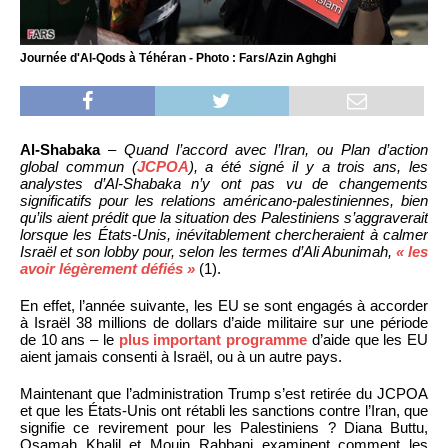
Journée d'Al-Qods à Téhéran - Photo : Fars/Azin Aghghi
Al-Shabaka
–
Quand l’accord avec l’Iran, ou Plan d’action
global commun (
JCPOA
), a été signé il y a trois ans, les
analystes d’Al-Shabaka n’y ont pas vu de changements
significatifs pour les relations américano-palestiniennes, bien
qu’ils aient prédit que la situation des Palestiniens s’aggraverait
lorsque les États-Unis, inévitablement chercheraient à calmer
Israël et son lobby pour, selon les termes d’Ali Abunimah,
« les
avoir légèrement défiés »
(1).
En effet, l’année suivante, les EU se sont engagés à accorder
à Israël 38 millions de dollars d’aide militaire sur une période
de 10 ans – le
plus important programme
d’aide que les EU
aient jamais consenti à Israël, ou à un autre pays.
Maintenant que l’administration Trump s’est retirée du JCPOA
et que les États-Unis ont rétabli les sanctions contre l’Iran, que
signifie ce revirement pour les Palestiniens ? Diana Buttu,
Osamah Khalil et Mouin Rabbani examinent comment les