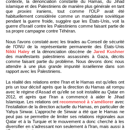
contexte, la dénonciation constante du Hamas, du Jihad
islamique et des Palestiniens de manière plus générale en tant
que
proxies
iraniens, tout comme l’OLP avait été
habituellement considérée comme un mandataire soviétique
pendant la guerre froide, suggère que les États-Unis, voit la
guerre d’Israël contre les Palestiniens comme faisant partie de
sa propre campagne contre Téhéran.
Nous l’avons constaté avec les tirades au Conseil de sécurité
de l’ONU de la représentante permanente des États-Unis
Nikki Haley
et la dénonciation obscène de
Jared Kushner
des manifestants palestiniens assassinés à Gaza, décrits
comme faisant partie du problème. Nous devons donc nous
attendre à une plus grande impunité israélienne dans son
rapport avec les Palestiniens.
La réalité des relations entre l’Iran et le Hamas est qu’elles ont
pris un tour décisif après que la direction du Hamas ait rompu
avec le régime d’Assad et qu’elle se soit installée au Qatar en
2012, et après que l’Iran a commencé à aider le Jihad
Islamique. Les relations ont
recommencé à s’améliorer
avec
l’installation de la direction actuelle du Hamas, en particulier de
Yahya Sinwar. L’approche de Sinwar a été que le Hamas ne
peut pas se permettre de limiter ses relations régionales aux
Qatar et à la Turquie et le mouvement a donc cherché à les
diversifier en s’adressant non seulement à l’Iran, mais aussi à