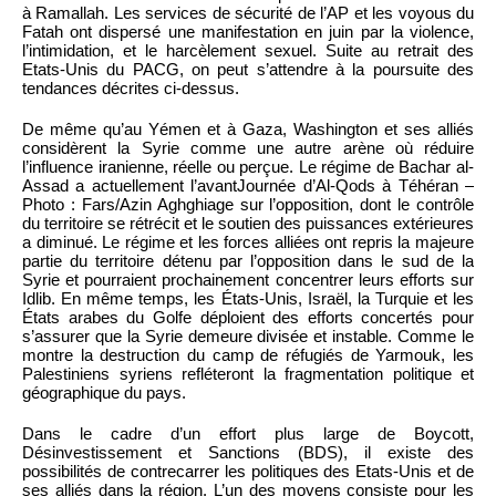
à Ramallah. Les services de sécurité de l’AP et les voyous du
Fatah ont dispersé une manifestation en juin par la violence,
l’intimidation, et le harcèlement sexuel. Suite au retrait des
Etats-Unis du PACG, on peut s’attendre à la poursuite des
tendances décrites ci-dessus.
De même qu’au Yémen et à Gaza, Washington et ses alliés
considèrent la Syrie comme une autre arène où réduire
l’influence iranienne, réelle ou perçue. Le régime de Bachar al-
Assad a actuellement l’avantJournée d’Al-Qods à Téhéran –
Photo : Fars/Azin Aghghiage sur l’opposition, dont le contrôle
du territoire se rétrécit et le soutien des puissances extérieures
a diminué. Le régime et les forces alliées ont repris la majeure
partie du territoire détenu par l’opposition dans le sud de la
Syrie et pourraient prochainement concentrer leurs efforts sur
Idlib. En même temps, les États-Unis, Israël, la Turquie et les
États arabes du Golfe déploient des efforts concertés pour
s’assurer que la Syrie demeure divisée et instable. Comme le
montre la destruction du camp de réfugiés de Yarmouk, les
Palestiniens syriens refléteront la fragmentation politique et
géographique du pays.
Dans le cadre d’un effort plus large de Boycott,
Désinvestissement et Sanctions (BDS), il existe des
possibilités de contrecarrer les politiques des Etats-Unis et de
ses alliés dans la région. L’un des moyens consiste pour les