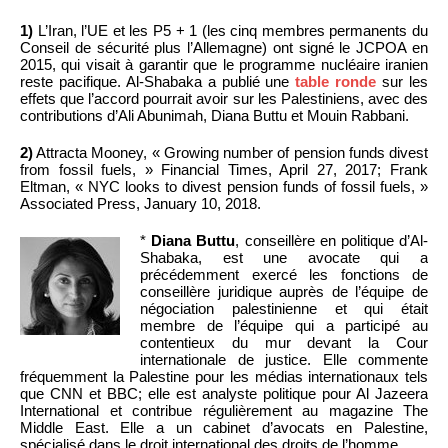
1)
L’Iran, l’UE et les P5 + 1 (les cinq membres permanents du
Conseil de sécurité plus l’Allemagne) ont signé le JCPOA en
2015, qui visait à garantir que le programme nucléaire iranien
reste pacifique. Al-Shabaka a publié une
table ronde
sur les
effets que l’accord pourrait avoir sur les Palestiniens, avec des
contributions d’Ali Abunimah, Diana Buttu et Mouin Rabbani.
2)
Attracta Mooney, « Growing number of pension funds divest
from fossil fuels, » Financial Times, April 27, 2017; Frank
Eltman, « NYC looks to divest pension funds of fossil fuels, »
Associated Press, January 10, 2018.
*
Diana Buttu
, conseillère en politique d’Al-
Shabaka, est une avocate qui a
précédemment exercé les fonctions de
conseillère juridique auprès de l’équipe de
négociation palestinienne et qui était
membre de l’équipe qui a participé au
contentieux du mur devant la Cour
internationale de justice. Elle commente
fréquemment la Palestine pour les médias internationaux tels
que CNN et BBC; elle est analyste politique pour Al Jazeera
International et contribue régulièrement au magazine The
Middle East. Elle a un cabinet d’avocats en Palestine,
spécialisé dans le droit international des droits de l’homme.