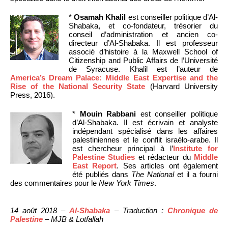
*
Osamah Khalil
est conseiller politique d’Al-
Shabaka, et co-fondateur, trésorier du
conseil d’administration et ancien co-
directeur d’Al-Shabaka. Il est professeur
associé d’histoire à la Maxwell School of
Citizenship and Public Affairs de l’Université
de Syracuse. Khalil est l’auteur de
America’s Dream Palace: Middle East Expertise and the
Rise of the National Security State
(Harvard University
Press, 2016).
*
Mouin Rabbani
est conseiller politique
d’Al-Shabaka. Il est écrivain et analyste
indépendant spécialisé dans les affaires
palestiniennes et le conflit israélo-arabe. Il
est chercheur principal à l’
Institute for
Palestine Studies
et rédacteur du
Middle
East Report
. Ses articles ont également
été publiés dans
The National
et il a fourni
des commentaires pour le
New York Times
.
14 août 2018 –
Al-Shabaka
– Traduction :
Chronique de
Palestine
– MJB & Lotfallah