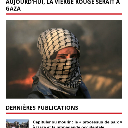
AUJOURD’HUI, LA VIERGE ROUGE SERAIT À
GAZA
DERNIÈRES PUBLICATIONS
Capituler ou mourir : le « processus de paix »
à Gaza et la propagande occidentale