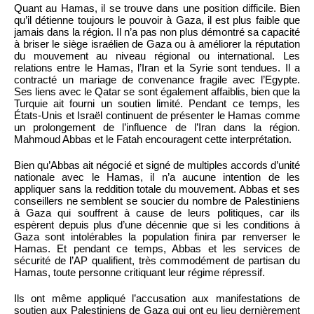
Quant au Hamas, il se trouve dans une position difficile. Bien
qu’il détienne toujours le pouvoir à Gaza, il est plus faible que
jamais dans la région. Il n’a pas non plus démontré sa capacité
à briser le siège israélien de Gaza ou à améliorer la réputation
du mouvement au niveau régional ou international. Les
relations entre le Hamas, l’Iran et la Syrie sont tendues. Il a
contracté un mariage de convenance fragile avec l’Egypte.
Ses liens avec le Qatar se sont également affaiblis, bien que la
Turquie ait fourni un soutien limité. Pendant ce temps, les
États-Unis et Israël continuent de présenter le Hamas comme
un prolongement de l’influence de l’Iran dans la région.
Mahmoud Abbas et le Fatah encouragent cette interprétation.
Bien qu’Abbas ait négocié et signé de multiples accords d’unité
nationale avec le Hamas, il n’a aucune intention de les
appliquer sans la reddition totale du mouvement. Abbas et ses
conseillers ne semblent se soucier du nombre de Palestiniens
à Gaza qui souffrent à cause de leurs politiques, car ils
espèrent depuis plus d’une décennie que si les conditions à
Gaza sont intolérables la population finira par renverser le
Hamas. Et pendant ce temps, Abbas et les services de
sécurité de l’AP qualifient, très commodément de partisan du
Hamas, toute personne critiquant leur régime répressif.
Ils ont même appliqué l’accusation aux manifestations de
soutien aux Palestiniens de Gaza qui ont eu lieu dernièrement