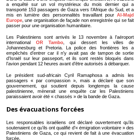
a enquêté sur un vol mystérieux du mois dernier qui a
transporté 153 passagers de Gaza vers l’Afrique du Sud, et a
mis en lumière des personnalités travaillant pour
Al-Majd
Europe
, une organisation de façade non enregistrée qui se fait
passer pour une organisation humanitaire.
Les Palestiniens sont arrivés le 13 novembre à l’aéroport
international
OR Tambo
, qui dessert les villes de
Johannesburg et Pretoria. La police des frontières les a
empêchés d’entrer car il n’y avait pas de tampon de sortie
d’Israël sur leur passeport, et ils sont restés bloqués dans
l’avion pendant 12 heures avant d’être autorisés à débarquer.
Le président sud-africain Cyril Ramaphosa a admis les
passagers « par compassion », mais a déclaré que son
gouvernement, qui soutient depuis longtemps la cause
palestinienne, mènerait une enquête car les Palestiniens
paraissaient avoir été « chassés » de la bande de Gaza.
Des évacuations forcées
Les responsables israéliens ont déclaré ouvertement qu’ils
soutenaient ce qu’ils ont qualifié d’« émigration volontaire » des
Palestiniens de Gaza, ce qui revient de fait à une évacuation
forcée.