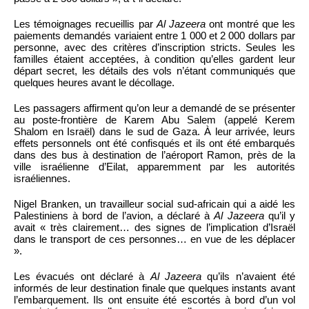
Les témoignages recueillis par
Al Jazeera
ont montré que les
paiements demandés variaient entre 1 000 et 2 000 dollars par
personne, avec des critères d’inscription stricts. Seules les
familles étaient acceptées, à condition qu’elles gardent leur
départ secret, les détails des vols n’étant communiqués que
quelques heures avant le décollage.
Les passagers affirment qu’on leur a demandé de se présenter
au poste-frontière de Karem Abu Salem (appelé Kerem
Shalom en Israël) dans le sud de Gaza. À leur arrivée, leurs
effets personnels ont été confisqués et ils ont été embarqués
dans des bus à destination de l’aéroport Ramon, près de la
ville israélienne d’Eilat, apparemment par les autorités
israéliennes.
Nigel Branken, un travailleur social sud-africain qui a aidé les
Palestiniens à bord de l’avion, a déclaré à
Al Jazeera
qu’il y
avait « très clairement… des signes de l’implication d’Israël
dans le transport de ces personnes… en vue de les déplacer
».
Les évacués ont déclaré à
Al Jazeera
qu’ils n’avaient été
informés de leur destination finale que quelques instants avant
l’embarquement. Ils ont ensuite été escortés à bord d’un vol