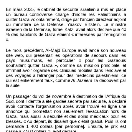
En mars 2025, le cabinet de sécurité israélien a mis en place
un bureau controversé chargé d’inciter les Palestiniens à
quitter Gaza volontairement, dirigé par l’ancien directeur adjoint
du ministère de la Défense, Yaakov Blitstein. Le ministre
israélien de la Défense, Israel Katz, avait alors déclaré que 40
% des habitants de Gaza étaient « intéressés par l’émigration
».
Le mois précédent, Al-Majd Europe avait lancé son nouveau
site web, qui présentait les opérations de secours dans les
pays musulmans, en particulier « pour les Gazaouis
souhaitant quitter Gaza », comme sa mission principale, et
affirmait avoir organisé des cliniques mobiles dans l’enclave et
des voyages à l’étranger pour des médecins palestiniens, ce
qui est entièrement faux, comme
Al Jazeera
l’a découvert par
la suite.
Un passager du vol de novembre à destination de l’Afrique du
Sud, dont l’identité a été gardée secrète par sécurité, a déclaré
avoir contacté l’organisation après avoir trouvé en ligne une
annonce qui promettait non seulement l’évacuation hors de
Gaza, mais aussi la sécurité et des soins médicaux pour les
blessés. « Au départ, ils disaient que c’était gratuit. Puis ils ont
demandé 1 400 dollars [par personne]. Ensuite, le prix est
passé à 2 500 dollars », a-t-il déclaré.