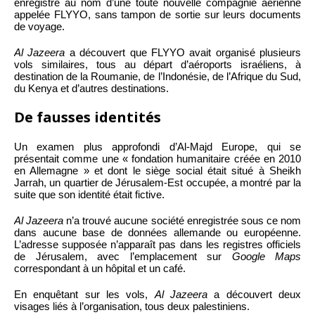
enregistré au nom d’une toute nouvelle compagnie aérienne
appelée FLYYO, sans tampon de sortie sur leurs documents
de voyage.
Al Jazeera
a découvert que FLYYO avait organisé plusieurs
vols similaires, tous au départ d’aéroports israéliens, à
destination de la Roumanie, de l’Indonésie, de l’Afrique du Sud,
du Kenya et d’autres destinations.
De fausses identités
Un examen plus approfondi d’Al-Majd Europe, qui se
présentait comme une « fondation humanitaire créée en 2010
en Allemagne » et dont le siège social était situé à Sheikh
Jarrah, un quartier de Jérusalem-Est occupée, a montré par la
suite que son identité était fictive.
Al Jazeera
n’a trouvé aucune société enregistrée sous ce nom
dans aucune base de données allemande ou européenne.
L’adresse supposée n’apparaît pas dans les registres officiels
de Jérusalem, avec l’emplacement sur
Google Maps
correspondant à un hôpital et un café.
En enquêtant sur les vols,
Al Jazeera
a découvert deux
visages liés à l’organisation, tous deux palestiniens.