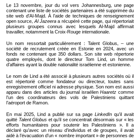
Le 13 novembre, jour du vol vers Johannesburg, une page
contenant une liste de sociétés partenaires a été supprimée du
site web d’Al-Majd. À l’aide de techniques de renseignement
open source,
Al Jazeera
a récupéré cette page, qui répertoriait
plusieurs groupes connus avec lesquels Al-Majd affirmait
travailler, notamment la Croix-Rouge internationale.
Un nom ressortait particulièrement : Talent Globus, – une
société de recrutement créée en Estonie en 2024, avec un
fonds ne contenant que 350 dollars. Son site web répertorie
quatre employés, dont le directeur Tom Lind, un homme
d’affaires ayant la double nationalité israélienne et estonienne.
Le nom de Lind a été associé à plusieurs autres sociétés où il
est répertorié comme fondateur ou directeur, toutes sans
enregistrement officiel ni adresse physique. Son nom est aussi
apparu dans des articles du journal israélien
Haaretz
comme
l’un des coordinateurs des vols de Palestiniens quittant
l’aéroport de Ramon.
En mai 2025, Lind a publié sur sa page
LinkedIn
qu’il avait
quitté
Talent Globus
et qu’il se concentrait désormais sur « les
efforts humanitaires pour soutenir les Palestiniens ». Il a
déclaré qu’avec un réseau d’individus et de groupes, il avait
aidé à l’évacuation d’un « nombre important » de personnes de