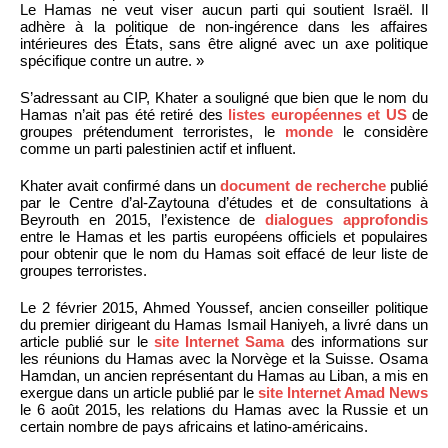
Le Hamas ne veut viser aucun parti qui soutient Israël. Il
adhère à la politique de non-ingérence dans les affaires
intérieures des États, sans être aligné avec un axe politique
spécifique contre un autre. »
S’adressant au CIP, Khater a souligné que bien que le nom du
Hamas n’ait pas été retiré des
listes européennes et US
de
groupes prétendument terroristes, le
monde
le considère
comme un parti palestinien actif et influent.
Khater avait confirmé dans un
document de recherche
publié
par le Centre d’al-Zaytouna d’études et de consultations à
Beyrouth en 2015, l’existence de
dialogues approfondis
entre le Hamas et les partis européens officiels et populaires
pour obtenir que le nom du Hamas soit effacé de leur liste de
groupes terroristes.
Le 2 février 2015, Ahmed Youssef, ancien conseiller politique
du premier dirigeant du Hamas Ismail Haniyeh, a livré dans un
article publié sur le
site Internet Sama
des informations sur
les réunions du Hamas avec la Norvège et la Suisse. Osama
Hamdan, un ancien représentant du Hamas au Liban, a mis en
exergue dans un article publié par le
site Internet Amad News
le 6 août 2015, les relations du Hamas avec la Russie et un
certain nombre de pays africains et latino-américains.