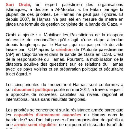
Sari Orabi
, un expert palestinien des organisations
islamiques, a déclaré à Al-Monitor: « Le Fatah partage la
plupart de ces priorités. Le Hamas ne peut pas l’ignorer. Et
depuis 2007, le Hamas n’a pas été en mesure de mettre en
place une formule de gestion conjointe de la bande de Gaza. »
Orabi a ajouté : « Mobiliser les Palestiniens de la diaspora
nécessite de reconnaître qu’il s’agit d’une étape attendue
depuis longtemps par le Hamas, qui n’a pas profité du vide
laissé par l’OLP après la
création
de l’Autorité palestinienne
(AP) en Cisjordanie et dans la bande de Gaza en 1993. C’est
de la responsabilité du Hamas. Pourtant, la mobilisation de la
diaspora soulève des questions sur les relations du Hamas
avec les pays voisins et sa préparation politique et sécuritaire
à cet égard. »
Les cinq priorités du mouvement Hamas sont conformes à
son
document politique
publié en mai 2017, à travers lequel il
a approché de nouvelles capitales au niveau régional et
international, mais sans résultats tangibles.
Les priorités se concentrent sur la résistance armée parce que
les
capacités d’armement avancées
du Hamas dans la
bande de Gaza l’ont fait passer d’une organisation de guérilla à
une
armée semi-régulière
, ce qui pourrait dissuader Israël de