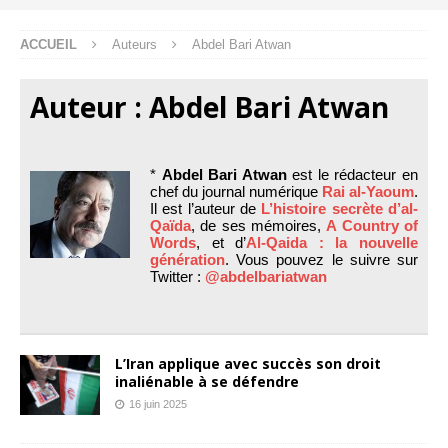
ACCUEIL
Auteurs
Abdel Bari Atwan
Auteur :
Abdel Bari Atwan
*
Abdel Bari Atwan
est le rédacteur en
chef du journal numérique
Rai al-Yaoum
.
Il est l’auteur de
L’histoire secrète d’al-
Qaïda
, de ses mémoires,
A Country of
Words
, et d’
Al-Qaida : la nouvelle
génération
. Vous pouvez le suivre sur
Twitter :
@abdelbariatwan
L’Iran applique avec succès son droit
inaliénable à se défendre
16 juin 2025