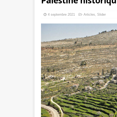
Palestine historiq
tueries
[ 4 août 
Gaza : les Isra
4 septembre 2021
Articles
,
Slider
crise sanitaire 