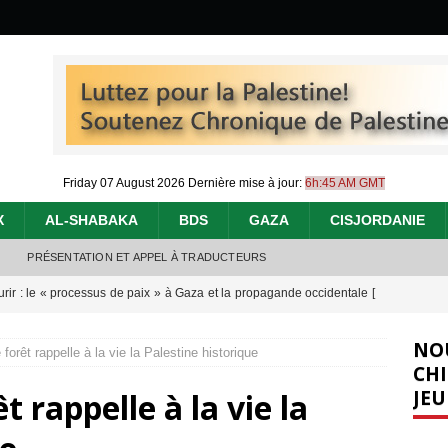
Friday 07 August 2026
Dernière mise à jour:
6h:45 AM GMT
X
AL-SHABAKA
BDS
GAZA
CISJORDANIE
PRÉSENTATION ET APPEL À TRADUCTEURS
urir : le « processus de paix » à Gaza et la propagande occidentale
[
NO
forêt rappelle à la vie la Palestine historique
nocide : l’histoire de Gaza au-delà des chiffres
[ 5 août 2026 ]
CHI
JEU
t rappelle à la vie la
effacent les preuves du génocide à Gaza
[ 4 août 2026 ]
 annonce un « accord de paix » à Gaza, les Israéliens multiplie les