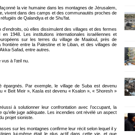
nt façonné la vie humaine dans les montagnes de Jérusalem,
ienne, vivent dans des camps et des communautés proches de
fugiés de Qalandiya et de Shu’fat.
d’endroits, où elles dissimulent des villages et des fermes
 en 1948. Les institutions internationales israéliennes et
européens sur les terres du village de Maaloul, près de
rontière entre la Palestine et le Liban, et des villages de
 Akka-Safad, entre autres.
vus à l’œil nu.
é épargnés. Par exemple, le village de Suba est devenu
nu « Beit Meir », Kasla est devenu « Ksalon », « Shoresh »
éussi à solutionner leur confrontation avec l’occupant, la
re qu’elle juge adéquate. Les incendies ont révélé un aspect
u projet sioniste.
asses sur les montagnes confirme leur récit selon lequel il y
tinien lui-même était le plus actif dans cette vie, et que