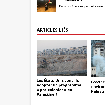
Pourquoi Gaza ne peut être vainc
ARTICLES LIÉS
Les États-Unis vont-ils
Écocide
adopter un programme
enviro
« pro-colonies » en
Palesti
Palestine ?