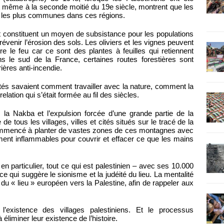
nt même à la seconde moitié du 19e siècle, montrent que les
tes les plus communes dans ces régions.
et constituent un moyen de subsistance pour les populations
 prévenir l’érosion des sols. Les oliviers et les vignes peuvent
re le feu car ce sont des plantes à feuilles qui retiennent
s le sud de la France, certaines routes forestières sont
ières anti-incendie.
antés savaient comment travailler avec la nature, comment la
relation qui s’était formée au fil des siècles.
s la Nakba et l’expulsion forcée d’une grande partie de la
e tous les villages, villes et cités situés sur le tracé de la
commencé à planter de vastes zones de ces montagnes avec
ent inflammables pour couvrir et effacer ce que les mains
 particulier, tout ce qui est palestinien – avec ses 10.000
 ce qui suggère le sionisme et la judéité du lieu. La mentalité
du « lieu » européen vers la Palestine, afin de rappeler aux
 l’existence des villages palestiniens. Et le processus
à éliminer leur existence de l’histoire.