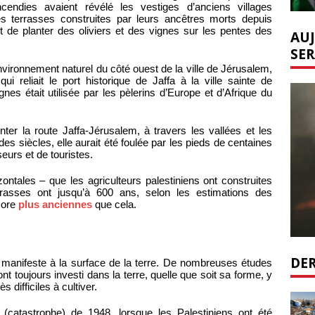
incendies avaient révélé les vestiges d’anciens villages
es terrasses construites par leurs ancêtres morts depuis
t de planter des oliviers et des vignes sur les pentes des
AUJ
SER
nvironnement naturel du côté ouest de la ville de Jérusalem,
ui reliait le port historique de Jaffa à la ville sainte de
es était utilisée par les pèlerins d’Europe et d’Afrique du
nter la route Jaffa-Jérusalem, à travers les vallées et les
s siècles, elle aurait été foulée par les pieds de centaines
seurs et de touristes.
ontales – que les agriculteurs palestiniens ont construites
errasses ont jusqu’à 600 ans, selon les estimations des
core
plus anciennes
que cela.
DER
st manifeste à la surface de la terre. De nombreuses études
nt toujours investi dans la terre, quelle que soit sa forme, y
 difficiles à cultiver.
(catastrophe) de 1948, lorsque les Palestiniens ont été