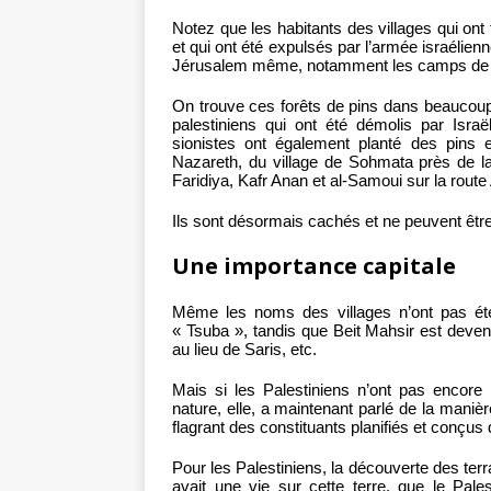
Notez que les habitants des villages qui o
et qui ont été expulsés par l’armée israél
Jérusalem même, notamment les camps de ré
On trouve ces forêts de pins dans beaucoup 
palestiniens qui ont été démolis par Israël
sionistes ont également planté des pins 
Nazareth, du village de Sohmata près de la f
Faridiya, Kafr Anan et al-Samoui sur la route
Ils sont désormais cachés et ne peuvent être 
Une importance capitale
Même les noms des villages n’ont pas ét
« Tsuba », tandis que Beit Mahsir est deve
au lieu de Saris, etc.
Mais si les Palestiniens n’ont pas encore r
nature, elle, a maintenant parlé de la maniè
flagrant des constituants planifiés et conçus d
Pour les Palestiniens, la découverte des terr
avait une vie sur cette terre, que le Pales