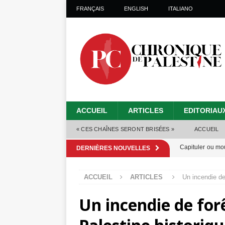
FRANÇAIS
ENGLISH
ITALIANO
ACCUEIL
ARTICLES
EDITORIAU
« CES CHAÎNES SERONT BRISÉES »
ACCUEIL
Capituler ou mo
DERNIÈRES NOUVELLES
6 août 2026 ]
ACCUEIL
ARTICLES
Un incendie de 
Mille jours de gé
Un incendie de forê
Les Israéliens 
Alors que Trump