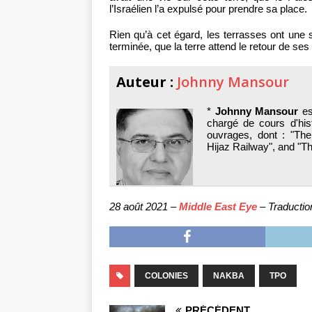
l’Israélien l’a expulsé pour prendre sa place.
Rien qu’à cet égard, les terrasses ont une s
terminée, que la terre attend le retour de ses
Auteur :
Johnny Mansour
*
Johnny Mansour
est
chargé de cours d'hist
ouvrages, dont : "The M
Hijaz Railway", and "Th
28 août 2021 –
Middle East Eye
– Traductio
COLONIES
NAKBA
TPO
PRÉCÉDENT