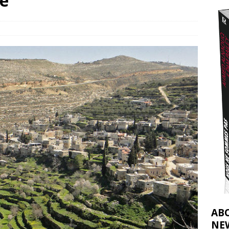
ue
2026 ]
éliens bombardent des entrepôts de médicaments, aggravant ainsi la
déjà dramatique
[ 7 août 2026 ]
AB
NE