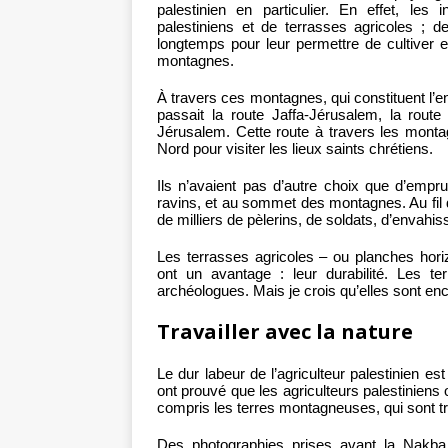
palestinien en particulier. En effet, les 
palestiniens et de terrasses agricoles ; d
longtemps pour leur permettre de cultiver e
montagnes.
À travers ces montagnes, qui constituent l’e
passait la route Jaffa-Jérusalem, la route q
Jérusalem. Cette route à travers les montagn
Nord pour visiter les lieux saints chrétiens.
Ils n’avaient pas d’autre choix que d’empru
ravins, et au sommet des montagnes. Au fil de
de milliers de pèlerins, de soldats, d’envahis
Les terrasses agricoles – ou planches horiz
ont un avantage : leur durabilité. Les t
archéologues. Mais je crois qu’elles sont en
Travailler avec la nature
Le dur labeur de l’agriculteur palestinien e
ont prouvé que les agriculteurs palestiniens o
compris les terres montagneuses, qui sont très
Des photographies prises avant la Nakba 