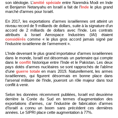
son idéologie. L’
amitié spéciale
entre Narendra Modi en Inde
et Benjamin Netanyahu en Israël a fait de l’
Inde
le plus grand
marché d’armes pour Israël.
En 2017, les exportations d’armes israéliennes ont atteint un
niveau record de 9 milliards de dollars, suite à la signature d’un
accord de 2 milliards de dollars avec l’Inde. Les contrats
attribués à Israel Aerospace Industries (IAI) étaient
considérés
comme « le plus gros accord jamais signé par
l’industrie israélienne de l’armement ».
L’Inde devenant le plus grand importateur d’armes israéliennes
dans le monde, Israël est désormais un partenaire qui compte
dans le
conflit
historique entre l’Inde et le Pakistan. Les deux
pays dotés d’armes nucléaires se sont rapprochés de l’abîme
d’une
guerre totale
en mars 2019. Naturellement, les armes
israéliennes, qui figurent désormais en bonne place dans
l’arsenal militaire de l’Inde, joueront un rôle majeur dans tout
conflit à venir.
Selon les données récemment publiées, Israël est deuxième
derrière la Corée du Sud en termes d’augmentation des
exportations d’armes, car l’industrie de fabrication d’armes
d’Israël a connu un boom sans précédent ces dernières
années. Le SIPRI place cette augmentation à 77%.