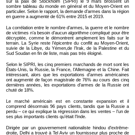
sur la paix de Stockholm (SIPRI) le 9 mars brossent un
sombre tableau du monde en général et du Moyen-Orient en
particulier. Selon le rapport, la demande d’armes dans la région
en guerre a augmenté de 61% entre 2015 et 2019.
La corrélation entre le nombre d’armes, la guerre et le nombre
de victimes n’a besoin d’aucun algorithme compliqué pour être
décryptée, comme le démontrent amplement les faits sur le
terrain. La Syrie reste l’épicentre du conflit au Moyen-Orient,
suivie de la Libye, du Yémen,de l’Irak, de la Palestine et du
Sud Soudan en fin de liste, mais pas très éloigné.
Selon le SIPRI, les cinq premiers marchands de mort sont les
États-Unis, la Russie, la France, l’Allemagne et la Chine. Fait
intéressant, alors que les exportations d’armes américaines
ont augmenté de façon magistrale de 76% au cours des cinq
dernières années, les exportations d’armes de la Russie ont
chuté de 18%.
Le marché américain est en constante expansion et il
comprend désormais 96 pays clients, tandis que la Russie a
perdu – ce qui explique la régression dans les ventes – l’un de
ses plus importants clients qu’était l’Inde.
Dirigée par un gouvernement nationaliste hindou d’extrême-
droite, Delhi a trouvé à Tel Aviv un fournisseur plus proche de