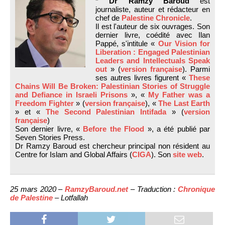
*
Dr Ramzy Baroud
est
journaliste, auteur et rédacteur en
chef de
Palestine Chronicle
.
Il est l'auteur de six ouvrages. Son
dernier livre, coédité avec Ilan
Pappé, s'intitule «
Our Vision for
Liberation : Engaged Palestinian
Leaders and Intellectuals Speak
out
» (
version française
). Parmi
ses autres livres figurent «
These
Chains Will Be Broken: Palestinian Stories of Struggle
and Defiance in Israeli Prisons
», «
My Father was a
Freedom Fighter
» (
version française
), «
The Last Earth
» et «
The Second Palestinian Intifada
» (
version
française
)
Son dernier livre, «
Before the Flood
», a été publié par
Seven Stories Press.
Dr Ramzy Baroud est chercheur principal non résident au
Centre for Islam and Global Affairs (
CIGA
). Son
site web
.
25 mars 2020 –
RamzyBaroud.net
– Traduction :
Chronique
de Palestine
– Lotfallah