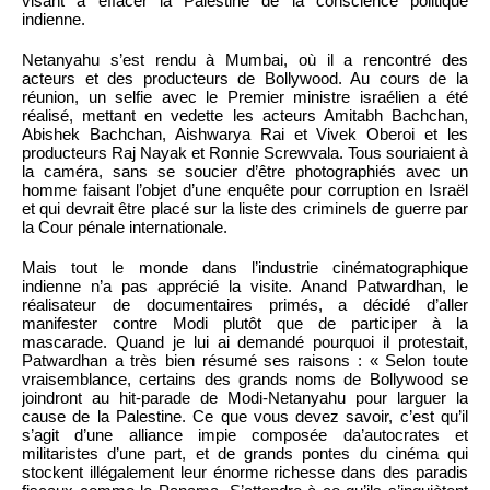
visant à effacer la Palestine de la conscience politique
indienne.
Netanyahu s’est rendu à Mumbai, où il a rencontré des
acteurs et des producteurs de Bollywood. Au cours de la
réunion, un selfie avec le Premier ministre israélien a été
réalisé, mettant en vedette les acteurs Amitabh Bachchan,
Abishek Bachchan, Aishwarya Rai et Vivek Oberoi et les
producteurs Raj Nayak et Ronnie Screwvala. Tous souriaient à
la caméra, sans se soucier d’être photographiés avec un
homme faisant l’objet d’une enquête pour corruption en Israël
et qui devrait être placé sur la liste des criminels de guerre par
la Cour pénale internationale.
Mais tout le monde dans l’industrie cinématographique
indienne n’a pas apprécié la visite. Anand Patwardhan, le
réalisateur de documentaires primés, a décidé d’aller
manifester contre Modi plutôt que de participer à la
mascarade. Quand je lui ai demandé pourquoi il protestait,
Patwardhan a très bien résumé ses raisons : « Selon toute
vraisemblance, certains des grands noms de Bollywood se
joindront au hit-parade de Modi-Netanyahu pour larguer la
cause de la Palestine. Ce que vous devez savoir, c’est qu’il
s’agit d’une alliance impie composée da’autocrates et
militaristes d’une part, et de grands pontes du cinéma qui
stockent illégalement leur énorme richesse dans des paradis