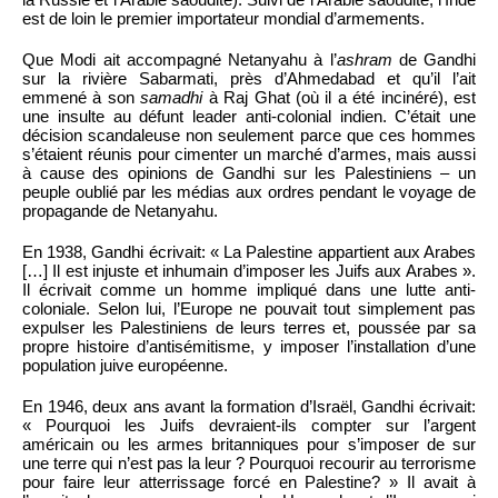
est de loin le premier importateur mondial d’armements.
Que Modi ait accompagné Netanyahu à l’
ashram
de Gandhi
sur la rivière Sabarmati, près d’Ahmedabad et qu’il l’ait
emmené à son
samadhi
à Raj Ghat (où il a été incinéré), est
une insulte au défunt leader anti-colonial indien. C’était une
décision scandaleuse non seulement parce que ces hommes
s’étaient réunis pour cimenter un marché d’armes, mais aussi
à cause des opinions de Gandhi sur les Palestiniens – un
peuple oublié par les médias aux ordres pendant le voyage de
propagande de Netanyahu.
En 1938, Gandhi écrivait: « La Palestine appartient aux Arabes
[…] Il est injuste et inhumain d’imposer les Juifs aux Arabes ».
Il écrivait comme un homme impliqué dans une lutte anti-
coloniale. Selon lui, l’Europe ne pouvait tout simplement pas
expulser les Palestiniens de leurs terres et, poussée par sa
propre histoire d’antisémitisme, y imposer l’installation d’une
population juive européenne.
En 1946, deux ans avant la formation d’Israël, Gandhi écrivait:
« Pourquoi les Juifs devraient-ils compter sur l’argent
américain ou les armes britanniques pour s’imposer de sur
une terre qui n’est pas la leur ? Pourquoi recourir au terrorisme
pour faire leur atterrissage forcé en Palestine? » Il avait à