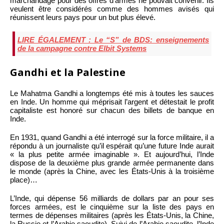
marchandage pour des offres d’armes ne pouvait convenir. Ils
veulent être considérés comme des hommes avisés qui
réunissent leurs pays pour un but plus élevé.
LIRE ÉGALEMENT : Le “S” de BDS: enseignements
de la campagne contre Elbit Systems
Gandhi et la Palestine
Le Mahatma Gandhi a longtemps été mis à toutes les sauces
en Inde. Un homme qui méprisait l’argent et détestait le profit
capitaliste est honoré sur chacun des billets de banque en
Inde.
En 1931, quand Gandhi a été interrogé sur la force militaire, il a
répondu à un journaliste qu’il espérait qu’une future Inde aurait
« la plus petite armée imaginable ». Et aujourd’hui, l’Inde
dispose de la deuxième plus grande armée permanente dans
le monde (après la Chine, avec les États-Unis à la troisième
place)…
L’Inde, qui dépense 56 milliards de dollars par an pour ses
forces armées, est le cinquième sur la liste des pays en
termes de dépenses militaires (après les États-Unis, la Chine,
la Russie et l’Arabie saoudite). Suivi de l’Arabie saoudite, l’Inde