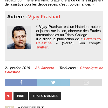
fiscaux comme le Panama. S’attendre à ce qu’ils s’inquiètent
de la justice pour les dépossédés, c’est trop demander. »
Auteur :
Vijay Prashad
*
Vijay Prashad
est un historien, auteur
et journaliste indien, directeur des Etudes
Internationales au Trinity College.
Il a dirigé la publication de «
Letters to
Palestine
» (Verso). Son compte
Twitter
.
21 janvier 2018 –
Al- Jazeera
– Traduction :
Chronique de
Palestine
INDE
TRAFIC D'ARMES
PRÉCÉDENT