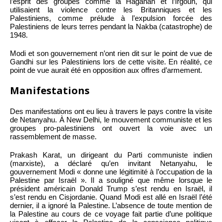
l’esprit des groupes comme la Haganah et l’Irgoun, qui
utilisaient la violence contre les Britanniques et les
Palestiniens, comme prélude à l’expulsion forcée des
Palestiniens de leurs terres pendant la Nakba (catastrophe) de
1948.
Modi et son gouvernement n’ont rien dit sur le point de vue de
Gandhi sur les Palestiniens lors de cette visite. En réalité, ce
point de vue aurait été en opposition aux offres d’armement.
Manifestations
Des manifestations ont eu lieu à travers le pays contre la visite
de Netanyahu. À New Delhi, le mouvement communiste et les
groupes pro-palestiniens ont ouvert la voie avec un
rassemblement de masse.
Prakash Karat, un dirigeant du Parti communiste indien
(marxiste), a déclaré qu’en invitant Netanyahu, le
gouvernement Modi « donne une légitimité à l’occupation de la
Palestine par Israël ». Il a souligné que même lorsque le
président américain Donald Trump s’est rendu en Israël, il
s’est rendu en Cisjordanie. Quand Modi est allé en Israël l’été
dernier, il a ignoré la Palestine. L’absence de toute mention de
la Palestine au cours de ce voyage fait partie d’une politique