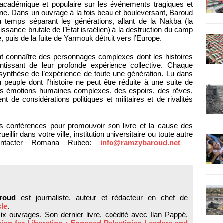
is académique et populaire sur les événements tragiques et
enne. Dans un ouvrage à la fois beau et bouleversant, Baroud
 temps séparant les générations, allant de la Nakba (la
ssance brutale de l’État israélien) à la destruction du camp
 puis de la fuite de Yarmouk détruit vers l’Europe.
t connaître des personnages complexes dont les histoires
ntissant de leur profonde expérience collective. Chaque
 synthèse de l’expérience de toute une génération. Lu dans
’un peuple dont l’histoire ne peut être réduite à une suite de
des émotions humaines complexes, des espoirs, des rêves,
ent de considérations politiques et militaires et de rivalités
s conférences pour promouvoir son livre et la cause des
illir dans votre ville, institution universitaire ou toute autre
 contacter Romana Rubeo:
info@ramzybaroud.net
–
roud
est journaliste, auteur et rédacteur en chef de
cle
.
 six ouvrages. Son dernier livre, coédité avec Ilan Pappé,
ion for Liberation : Engaged Palestinian Leaders and