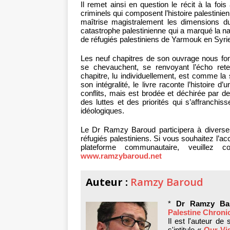
Il remet ainsi en question le récit à la fo
criminels qui composent l’histoire palestini
maîtrise magistralement les dimensions du
catastrophe palestinienne qui a marqué la nai
de réfugiés palestiniens de Yarmouk en Syrie,
Les neuf chapitres de son ouvrage nous fon
se chevauchent, se renvoyant l’écho rete
chapitre, lu individuellement, est comme la
son intégralité, le livre raconte l’histoire d
conflits, mais est brodée et déchirée par 
des luttes et des priorités qui s’affranchiss
idéologiques.
Le Dr Ramzy Baroud participera à diverse
réfugiés palestiniens. Si vous souhaitez l’accue
plateforme communautaire, veuillez
www.ramzybaroud.net
Auteur :
Ramzy Baroud
*
Dr Ramzy Ba
Palestine Chroni
Il est l'auteur de
s'intitule «
Our Vis