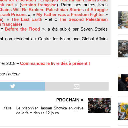
eak out
» (
version française
). Parmi ses autres livres
hains Will Be Broken: Palestinian Stories of Struggle
sraeli Prisons
», «
My Father was a Freedom Fighter
»
se
), «
The Last Earth
» et «
The Second Palestinian
n française
)
, «
Before the Flood
», a été publié par Seven Stories
l non résident au Centre for Islam and Global Affairs
ier 2018 –
Commandez le livre dès à présent !
ar l’auteur
PROCHAIN
 faire
Le prisonnier Hassan Showka en grève
de la faim depuis 12 jours