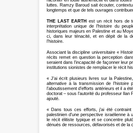
luttes. Ramzy Baroud sait écouter, contextua
longtemps et que de tels ouvrages contribuero
THE LAST EARTH
est un récit hors de to
interprétation unique de l’histoire du p
historiques majeurs en Palestine et au Moy
ci, dans leur ténacité, et en dépit de la 
l’histoire.
Associant la discipline universitaire « Histoir
récits remet en question la perception dans
seraient dans l’incapacité de façonner leur pro
institutions sionistes de remplacer le récit his
« J’ai écrit plusieurs livres sur la Palesti
alternative à la transmission de l’histoir
l’aboutissement d’efforts antérieurs et il a 
doctorat – sous l’autorité du professeur Ilan Pa
ajouté.
« Dans tous ces efforts, j’ai été contraint
palestinien d’une perspective israélienne à u
le récit élitiste typique et se concentre plu
dénués de ressources, défavorisés et de la c