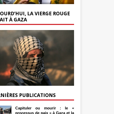
OURD’HUI, LA VIERGE ROUGE
AIT À GAZA
NIÈRES PUBLICATIONS
Capituler ou mourir : le «
processus de paix » à Gaza et la