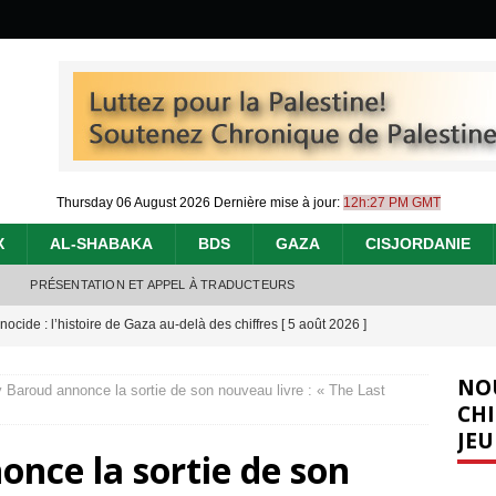
Thursday 06 August 2026
Dernière mise à jour:
12h:27 PM GMT
X
AL-SHABAKA
BDS
GAZA
CISJORDANIE
PRÉSENTATION ET APPEL À TRADUCTEURS
nocide : l’histoire de Gaza au-delà des chiffres
[ 5 août 2026 ]
effacent les preuves du génocide à Gaza
[ 4 août 2026 ]
NO
Baroud annonce la sortie de son nouveau livre : « The Last
 annonce un « accord de paix » à Gaza, les Israéliens multiplie les
CHI
JEU
2026 ]
nce la sortie de son
e servent de la Cisjordanie comme d’une poubelle pour leurs déchets