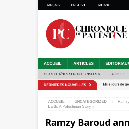
FRANÇAIS
ENGLISH
ITALIANO
ACCUEIL
ARTICLES
EDITORIAU
« CES CHAÎNES SERONT BRISÉES »
ACCUEIL
Mille jours de gé
DERNIÈRES NOUVELLES
Les Israéliens 
ACCUEIL
UNCATEGORIZED
Ramzy 
Alors que Trump
Earth: A Palestinian Story »
tueries
[ 4 août 
Ramzy Baroud anno
Les Israéliens s