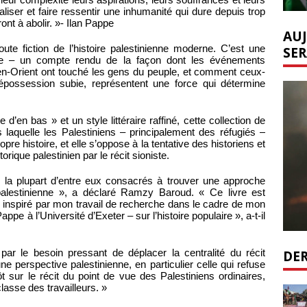
liser et faire ressentir une inhumanité qui dure depuis trop
nt à abolir. »- Ilan Pappe
AUJ
ute fiction de l’histoire palestinienne moderne. C’est une
SER
euple – un compte rendu de la façon dont les événements
en-Orient ont touché les gens du peuple, et comment ceux-
dépossession subie, représentent une force qui détermine
e d’en bas » et un style littéraire raffiné, cette collection de
 laquelle les Palestiniens – principalement des réfugiés –
pre histoire, et elle s’oppose à la tentative des historiens et
torique palestinien par le récit sioniste.
ne, la plupart d’entre eux consacrés à trouver une approche
e palestinienne », a déclaré Ramzy Baroud. « Ce livre est
été inspiré par mon travail de recherche dans le cadre de mon
ppe à l’Université d’Exeter – sur l’histoire populaire », a-t-il
DER
 par le besoin pressant de déplacer la centralité du récit
ne perspective palestinienne, en particulier celle qui refuse
tôt sur le récit du point de vue des Palestiniens ordinaires,
lasse des travailleurs. »