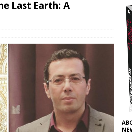
he Last Earth: A
t 2026 ]
urir : le « processus de paix » à Gaza et la propagande occidentale
[
AB
NE