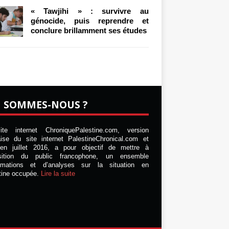
« Tawjihi » : survivre au
génocide, puis reprendre et
conclure brillamment ses études
I SOMMES-NOUS ?
te internet ChroniquePalestine.com, version
aise du site internet PalestineChronical.com et
en juillet 2016, a pour objectif de mettre à
osition du public francophone, un ensemble
ormations et d’analyses sur la situation en
tine occupée.
Lire la suite