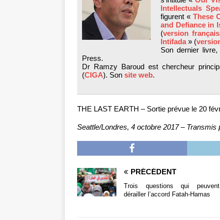
Intellectuals Sp
figurent «
These C
and Defiance in I
(
version françai
Intifada
» (
versio
Son dernier livre
Press.
Dr Ramzy Baroud est chercheur principa
(
CIGA
). Son
site web
.
THE LAST EARTH – Sortie prévue le 20 févr
Seattle/Londres, 4 octobre 2017 – Transmis p
PRÉCÉDENT
Trois questions qui peuvent
dérailler l’accord Fatah-Hamas