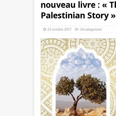
nouveau livre : « T
toxiques
[ 3 aoû
Palestinian Story »
Capituler ou mo
6 août 2026 ]
23 octobre 2017
Uncategorized