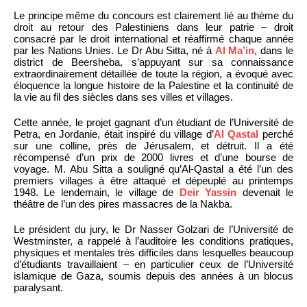
Le principe même du concours est clairement lié au thème du
droit au retour des Palestiniens dans leur patrie – droit
consacré par le droit international et réaffirmé chaque année
par les Nations Unies. Le Dr Abu Sitta, né à
Al Ma’in
, dans le
district de Beersheba, s’appuyant sur sa connaissance
extraordinairement détaillée de toute la région, a évoqué avec
éloquence la longue histoire de la Palestine et la continuité de
la vie au fil des siècles dans ses villes et villages.
Cette année, le projet gagnant d’un étudiant de l’Université de
Petra, en Jordanie, était inspiré du village d’
Al Qastal
perché
sur une colline, près de Jérusalem, et détruit. Il a été
récompensé d’un prix de 2000 livres et d’une bourse de
voyage. M. Abu Sitta a souligné qu’Al-Qastal a été l’un des
premiers villages à être attaqué et dépeuplé au printemps
1948. Le lendemain, le village de
Deir Yassin
devenait le
théâtre de l’un des pires massacres de la Nakba.
Le président du jury, le Dr Nasser Golzari de l’Université de
Westminster, a rappelé à l’auditoire les conditions pratiques,
physiques et mentales très difficiles dans lesquelles beaucoup
d’étudiants travaillaient – en particulier ceux de l’Université
islamique de Gaza, soumis depuis des années à un blocus
paralysant.