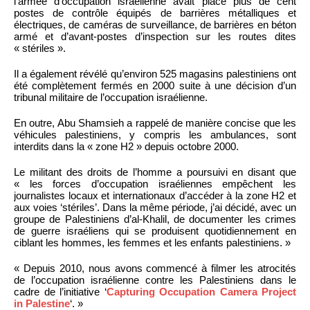
l’armée d’occupation israélienne avait placé plus de cent
postes de contrôle équipés de barrières métalliques et
électriques, de caméras de surveillance, de barrières en béton
armé et d’avant-postes d’inspection sur les routes dites
« stériles ».
Il a également révélé qu’environ 525 magasins palestiniens ont
été complètement fermés en 2000 suite à une décision d’un
tribunal militaire de l’occupation israélienne.
En outre, Abu Shamsieh a rappelé de manière concise que les
véhicules palestiniens, y compris les ambulances, sont
interdits dans la « zone H2 » depuis octobre 2000.
Le militant des droits de l’homme a poursuivi en disant que
« les forces d’occupation israéliennes empêchent les
journalistes locaux et internationaux d’accéder à la zone H2 et
aux voies ‘stériles’. Dans la même période, j’ai décidé, avec un
groupe de Palestiniens d’al-Khalil, de documenter les crimes
de guerre israéliens qui se produisent quotidiennement en
ciblant les hommes, les femmes et les enfants palestiniens. »
« Depuis 2010, nous avons commencé à filmer les atrocités
de l’occupation israélienne contre les Palestiniens dans le
cadre de l’initiative ‘
Capturing Occupation Camera Project
in Palestine
‘. »