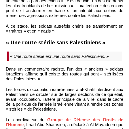
un café de la part des colons » ; c’est de loin l’un des éléments
les plus troublants de la « mission ». L' »affection » des colons
peut se transformer en haine si on interdit aux colons de
mener des agressions extrêmes contre les Palestiniens.
À ce stade, les soldats autrefois chéris se transforment en
« traîtres » et en « nazis ».
« Une route stérile sans Palestiniens »
« Une route stérile est une route sans Palestiniens. »
Dans un commentaire raciste, l’un des « anciens » soldats
israéliens affirme qu’il existe des routes qui sont « stérilisées
des Palestiniens ».
Les forces d’occupation israéliennes à al-Khalil interdisent aux
Palestiniens de circuler sur de larges sections de ce qui était,
avant l’occupation, l’artère principale de la ville, dans le cadre
de la politique de l’armée israélienne visant à rendre ces zones
« stériles » de Palestiniens.
Le coordinateur du
Groupe de Défense des Droits de
l’Homme
, Imad Abu Shamsieh, a déclaré à Al Mayadeen que