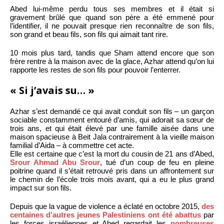
Abed lui-même perdu tous ses membres et il était si
gravement brûlé que quand son père a été emmené pour
l’identifier, il ne pouvait presque rien reconnaître de son fils,
son grand et beau fils, son fils qui aimait tant rire.
10 mois plus tard, tandis que Sham attend encore que son
frère rentre à la maison avec de la glace, Azhar attend qu’on lui
rapporte les restes de son fils pour pouvoir l’enterrer.
« Si j’avais su… »
Azhar s’est demandé ce qui avait conduit son fils – un garçon
sociable constamment entouré d’amis, qui adorait sa sœur de
trois ans, et qui était élevé par une famille aisée dans une
maison spacieuse à Beit Jala contrairement à la vieille maison
familial d’Aida – à commettre cet acte.
Elle est certaine que c’est la mort du cousin de 21 ans d’Abed,
Srour Ahmad Abu Srour
, tué d’un coup de feu en pleine
poitrine quand il s’était retrouvé pris dans un affrontement sur
le chemin de l’école trois mois avant, qui a eu le plus grand
impact sur son fils.
Depuis que la vague de violence a éclaté en octobre 2015,
des
centaines d’autres jeunes Palestiniens ont été abattus
par
les forces israéliennes et Abed regardait les
nombreuses