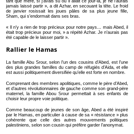
tant que mère, si j’avais su où il allait ce jour-là, je ne l’aurais
jamais laissé partir », a dit Azhar, en secouant la tête. Le froid
de janvier rosissait les joues pâles de sa plus jeune fille,
Sham, qui s’endormait dans ses bras.
« Il n’y a rien de trop précieux pour notre pays… mais Abed, il
était trop précieux pour moi, » a répété Azhar. Je n’aurais pas
été capable de le laisser partir ».
Rallier le Hamas
La famille Abu Srour, selon l’un des cousins ​​d’Abed, est l’une
des plus grandes familles du camp de réfugiés d’Aida, et elle
est aussi politiquement diversifiée qu’elle est forte en nombre.
Comprenant des membres apolitiques, comme le père d’Abed,
et d’autres révolutionnaires de gauche comme son grand-père
maternel, la famille Abou Srour permettait à ses enfants de
choisir leur propre voie politique.
Comme beaucoup de jeunes de son âge, Abed a été inspiré
par le Hamas, en particulier à cause de sa « résistance » plus
cohérente que celle des autres mouvements politiques
palestiniens, selon son cousin qui préfère garder l’anonymat.