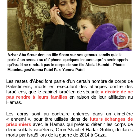
Azhar Abu Srour tient sa fille Sham sur ses genoux, tandis qu’elle
parle à un avocat au téléphone, quelques instants après avoir appris
qu’Israël ne rendrait pas le corps de son fils Abd al-Hamid – Photo:
MaanImages/Yumna Patel Par: Yumna Patel
Les restes d’Abed font partie d’un certain nombre de corps de
Palestiniens, morts en exécutant des attaques contre des
Israéliens, que le cabinet israélien de sécurité
a décidé de ne
pas rendre à leurs familles
en raison de leur affiliation au
Hamas.
Les corps sont au contraire enterrés dans un cimetière
« ennemi », pour être utilisés dans de
futurs échanges de
prisonniers
avec le Hamas qui prétend détenir les corps de
deux soldats israéliens, Oron Shaul et Hadar Goldin, déclarés
morts par Israël lors de la guerre de 2014 à Gaza.