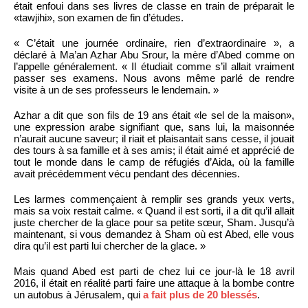
était enfoui dans ses livres de classe en train de préparait le
«tawjihi», son examen de fin d’études.
« C’était une journée ordinaire, rien d’extraordinaire », a
déclaré à Ma’an Azhar Abu Srour, la mère d’Abed comme on
l’appelle généralement. « Il étudiait comme s’il allait vraiment
passer ses examens. Nous avons même parlé de rendre
visite à un de ses professeurs le lendemain. »
Azhar a dit que son fils de 19 ans était «le sel de la maison»,
une expression arabe signifiant que, sans lui, la maisonnée
n’aurait aucune saveur; il riait et plaisantait sans cesse, il jouait
des tours à sa famille et à ses amis; il était aimé et apprécié de
tout le monde dans le camp de réfugiés d’Aida, où la famille
avait précédemment vécu pendant des décennies.
Les larmes commençaient à remplir ses grands yeux verts,
mais sa voix restait calme. « Quand il est sorti, il a dit qu’il allait
juste chercher de la glace pour sa petite sœur, Sham. Jusqu’à
maintenant, si vous demandez à Sham où est Abed, elle vous
dira qu’il est parti lui chercher de la glace. »
Mais quand Abed est parti de chez lui ce jour-là le 18 avril
2016, il était en réalité parti faire une attaque à la bombe contre
un autobus à Jérusalem, qui
a fait plus de 20 blessés
.