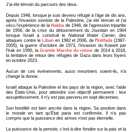
J’ai été témoin du parcours des deux.
Depuis 1948, lorsque je suis devenu réfugié à l’âge de dix ans,
après l’invasion sioniste de la Palestine, j’ai été témoin et j’ai
vécu l’expérience de la
Nakba
de 1948, de l’agression tripartite
de 1956, de la crise du détournement du Jourdain en 1964
lorsque Israël a construit le
National Water Carrier
, des
attaques contre le
Liban
en 1982 et 2006, de l’
Intifada
(1987-
2005), la guerre d’octobre de 1973, l’invasion du Koweït par
l’Irak en 1990, la
Grande Marche du retour
de 2014 à 2018,
la tentative de retour des réfugiés de Gaza dans leurs foyers
en octobre 2023.
Aucun de ces événements, aussi meurtriers soient-ils, n’a
changé la donne.
Israël attaque la Palestine et les pays de la région, avec l’aide
des États-Unis, pour atteindre son objectif permanent : leur
assujettissement. Il n’y est pas parvenu en sept décennies.
Son hostilité est bien ancrée dans la région. Sa position dans
le monde en tant qu’État paria est confirmée. Il n’a pas
compris que la puissance des armes n’est pas éternelle.
La puissance de la pensée, c’est-à-dire fondée sur la paix et la