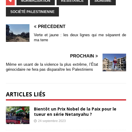
NORMALISATION
RESISTANCE
SIONISME
SOCIÉTÉ PALESTINIENNE
PRÉCÉDENT
Verte et jaune : les deux lignes qui me séparent de
ma terre
PROCHAIN
Même en usant de la violence la plus extrême, l’État
génocidaire ne fera pas disparaître les Palestiniens
ARTICLES LIÉS
Bientôt un Prix Nobel de la Paix pour le
tueur en série Netanyahu ?
24 septembre 2023