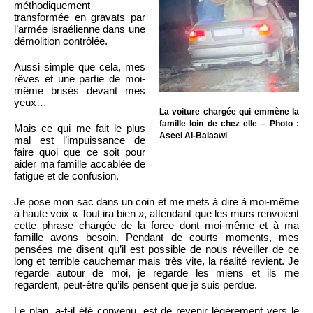
méthodiquement
transformée en gravats par
l’armée israélienne dans une
démolition contrôlée.
Aussi simple que cela, mes
rêves et une partie de moi-
même brisés devant mes
yeux…
La voiture chargée qui emmène la
famille loin de chez elle – Photo :
Mais ce qui me fait le plus
Aseel Al-Balaawi
mal est l’impuissance de
faire quoi que ce soit pour
aider ma famille accablée de
fatigue et de confusion.
Je pose mon sac dans un coin et me mets à dire à moi-même
à haute voix « Tout ira bien », attendant que les murs renvoient
cette phrase chargée de la force dont moi-même et à ma
famille avons besoin. Pendant de courts moments, mes
pensées me disent qu’il est possible de nous réveiller de ce
long et terrible cauchemar mais très vite, la réalité revient. Je
regarde autour de moi, je regarde les miens et ils me
regardent, peut-être qu’ils pensent que je suis perdue.
Le plan, a-t-il été convenu, est de revenir légèrement vers le