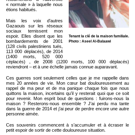
« normale » à laquelle nous
étions habitués.
Mais les voix d’autres
Gazaouis sur les réseaux
sociaux ternissent mon
espoir. Elles disent que les
Tenant la clé de la maison familiale.
bombardements de 2001
Photo : Aseel Al-Balaawi
(128 civils palestiniens tués,
113 000 déplacés), de 2014
(1400 morts, 520 000
céplacés) , de 2008 (1200 morts, 100 000 déplacés)
reviendront – et à une échelle jamais connue auparavant.
Ces guerres sont seulement celles que je me rappelle dans
mes 20 années de vie. Mon cœur bat douloureusement au
rappel de ma peur et de ma panique chaque fois que nous
quittons la maison, incertains qu’il y resterait quoi que ce soit
pour revenir. Mon esprit bout de questions : fuirons-nous la
maison ? Resterons-nous ensemble ? J’ai perdu ma tante
dans la guerre de 2014 et j’ai peur de perdre encore une autre
personne aimée.
Ces souvenirs commencent à s’accumuler et à écraser le
petit espoir de sortir de cette douloureuse situation.