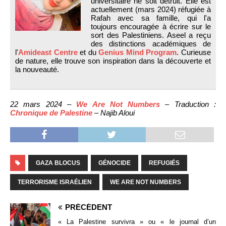
universitaire ne soit détruit. Elle est
actuellement (mars 2024) réfugiée à
Rafah avec sa famille, qui l'a
toujours encouragée à écrire sur le
sort des Palestiniens. Aseel a reçu
des distinctions académiques de
l'
Amideast Centre
et du
Genius Mind Program
. Curieuse
de nature, elle trouve son inspiration dans la découverte et
la nouveauté.
22 mars 2024 –
We Are Not Numbers
– Traduction :
Chronique de Palestine
– Najib Aloui
GAZA BLOCUS
GÉNOCIDE
REFUGIÉS
TERRORISME ISRAÉLIEN
WE ARE NOT NUMBERS
PRÉCÉDENT
« La Palestine survivra » ou « le journal d’un