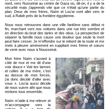
nord, vers Nusseirat au centre de Gaza où, dit-on, il y a de la
sécurité mais j’apprends vite que ce n’était qu’une partie du
plan. Deux de mes frères, Naïm et Lou’ai vont aller vers le
sud, à Rafah près de la frontière égyptienne.
Nous nous retrouvons dans une ville fantôme sans début ni
fin, marchant vers nos voitures dans une rue très sombre et
en direction du bruit des tanks et des obus. La perspective de
séparer la famille nous cause une douleur que seule la mort
peut faire cesser. Je m’effondre sur le rebord de la route et me
mets à pleurer amèrement en suppliant mes frères et sœurs
de venir avec nous à Nousseirat.
Mon frère Naïm s’assied à
côté de moi et me dit d’une
voix douce « Voir tes larmes
et celles de ma mère, c’est
au dessus de mes forces,
j’ai donc décidé d’aller avec
vous ». Lou’ai aussi décide
de nous suivre afin que nous
restions tous ensemble.
Naïm m’aide à me relever et
m’accompagne vers la
voiture. Il y a trop de