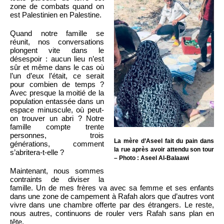
zone de combats quand on
est Palestinien en Palestine.
Quand notre famille se
réunit, nos conversations
plongent vite dans le
désespoir : aucun lieu n’est
sûr et même dans le cas où
l’un d’eux l’était, ce serait
pour combien de temps ?
Avec presque la moitié de la
population entassée dans un
espace minuscule, où peut-
on trouver un abri ? Notre
famille compte trente
personnes, trois
La mère d’Aseel fait du pain dans
générations, comment
la rue après avoir attendu son tour
s’abritera-t-elle ?
– Photo : Aseel Al-Balaawi
Maintenant, nous sommes
contraints de diviser la
famille. Un de mes frères va avec sa femme et ses enfants
dans une zone de campement à Rafah alors que d’autres vont
vivre dans une chambre offerte par des étrangers. Le reste,
nous autres, continuons de rouler vers Rafah sans plan en
tête.