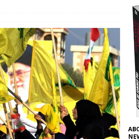
?
2026 ]
éliens bombardent des entrepôts de médicaments, aggravant ainsi la
déjà dramatique
[ 7 août 2026 ]
AB
NE