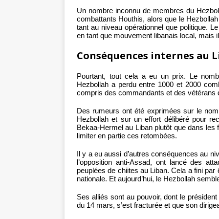
Un nombre inconnu de membres du Hezboll
combattants Houthis, alors que le Hezbollah 
tant au niveau opérationnel que politique. Le
en tant que mouvement libanais local, mais i
Conséquences internes au L
Pourtant, tout cela a eu un prix. Le nom
Hezbollah a perdu entre 1000 et 2000 comb
compris des commandants et des vétérans de
Des rumeurs ont été exprimées sur le nombr
Hezbollah et sur un effort délibéré pour re
Bekaa-Hermel au Liban plutôt que dans les fi
limiter en partie ces retombées.
Il y a eu aussi d’autres conséquences au niv
l’opposition anti-Assad, ont lancé des at
peuplées de chiites au Liban. Cela a fini par
nationale. Et aujourd’hui, le Hezbollah semble
Ses alliés sont au pouvoir, dont le président
du 14 mars, s’est fracturée et que son dirigea