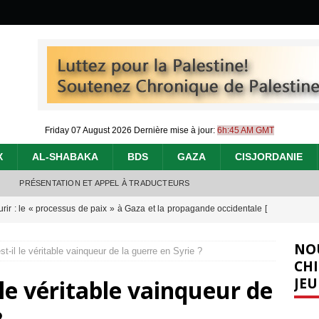
Friday 07 August 2026
Dernière mise à jour:
6h:45 AM GMT
X
AL-SHABAKA
BDS
GAZA
CISJORDANIE
PRÉSENTATION ET APPEL À TRADUCTEURS
urir : le « processus de paix » à Gaza et la propagande occidentale
[
NO
t-il le véritable vainqueur de la guerre en Syrie ?
nocide : l’histoire de Gaza au-delà des chiffres
[ 5 août 2026 ]
CHI
JEU
 le véritable vainqueur de
effacent les preuves du génocide à Gaza
[ 4 août 2026 ]
 annonce un « accord de paix » à Gaza, les Israéliens multiplie les