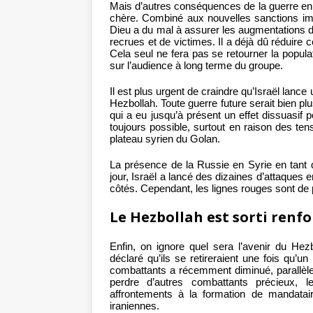
Mais d’autres conséquences de la guerre en S
chère. Combiné aux nouvelles sanctions imposé
Dieu a du mal à assurer les augmentations de
recrues et de victimes. Il a déjà dû réduire 
Cela seul ne fera pas se retourner la popula
sur l’audience à long terme du groupe.
Il est plus urgent de craindre qu’Israël lanc
Hezbollah. Toute guerre future serait bien plu
qui a eu jusqu’à présent un effet dissuasif
toujours possible, surtout en raison des te
plateau syrien du Golan.
La présence de la Russie en Syrie en tant q
jour, Israël a lancé des dizaines d’attaques
côtés. Cependant, les lignes rouges sont de 
Le Hezbollah est sorti renfo
Enfin, on ignore quel sera l’avenir du H
déclaré qu’ils se retireraient une fois qu’u
combattants a récemment diminué, parallèlem
perdre d’autres combattants précieux, l
affrontements à la formation de mandatai
iraniennes.