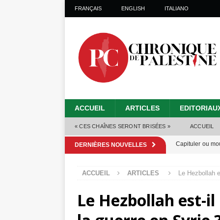
FRANÇAIS
ENGLISH
ITALIANO
ACCUEIL
ARTICLES
EDITORIAU
« CES CHAÎNES SERONT BRISÉES »
ACCUEIL
Capituler ou mo
DERNIÈRES NOUVELLES
6 août 2026 ]
ACCUEIL
ARTICLES
Le Hezbollah es
Mille jours de gé
Le Hezbollah est-il
Les Israéliens 
Alors que Trump