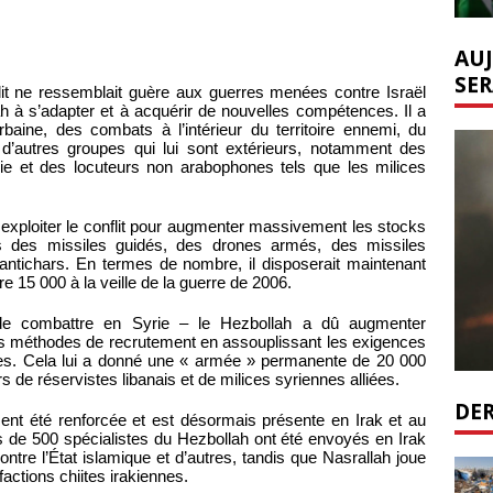
AUJ
SER
nflit ne ressemblait guère aux guerres menées contre Israël
h à s’adapter et à acquérir de nouvelles compétences. Il a
aine, des combats à l’intérieur du territoire ennemi, du
 d’autres groupes qui lui sont extérieurs, notamment des
ie et des locuteurs non arabophones tels que les milices
u exploiter le conflit pour augmenter massivement les stocks
 des missiles guidés, des drones armés, des missiles
 antichars. En termes de nombre, il disposerait maintenant
e 15 000 à la veille de la guerre de 2006.
de combattre en Syrie – le Hezbollah a dû augmenter
es méthodes de recrutement en assouplissant les exigences
ctes. Cela lui a donné une « armée » permanente de 20 000
s de réservistes libanais et de milices syriennes alliées.
DER
ment été renforcée et est désormais présente en Irak et au
s de 500 spécialistes du Hezbollah ont été envoyés en Irak
ntre l’État islamique et d’autres, tandis que Nasrallah joue
factions chiites irakiennes.