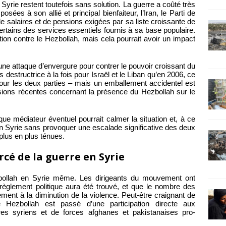
yrie restent toutefois sans solution. La guerre a coûté très
es à son allié et principal bienfaiteur, l’Iran, le Parti de
 salaires et de pensions exigées par sa liste croissante de
certains des services essentiels fournis à sa base populaire.
tion contre le Hezbollah, mais cela pourrait avoir un impact
e une attaque d’envergure pour contrer le pouvoir croissant du
s destructrice à la fois pour Israël et le Liban qu’en 2006, ce
 pour les deux parties – mais un emballement accidentel est
nsions récentes concernant la présence du Hezbollah sur le
ue médiateur éventuel pourrait calmer la situation et, à ce
 en Syrie sans provoquer une escalade significative des deux
plus en plus ténues.
rcé de la guerre en Syrie
ezbollah en Syrie même. Les dirigeants du mouvement ont
n règlement politique aura été trouvé, et que le nombre des
ent à la diminution de la violence. Peut-être craignant de
e Hezbollah est passé d’une participation directe aux
res syriens et de forces afghanes et pakistanaises pro-