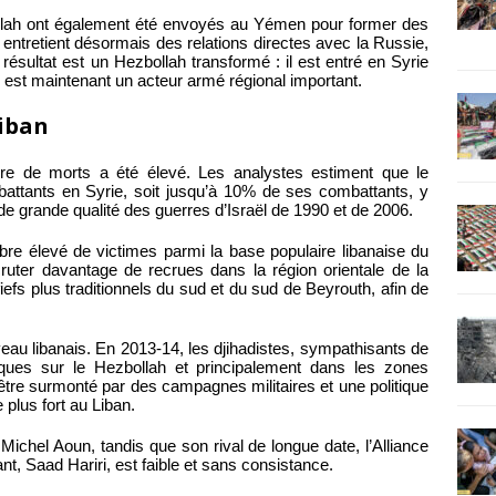
ah ont également été envoyés au Yémen pour former des
entretient désormais des relations directes avec la Russie,
 résultat est un Hezbollah transformé : il est entré en Syrie
l est maintenant un acteur armé régional important.
iban
bre de morts a été élevé. Les analystes estiment que le
attants en Syrie, soit jusqu’à 10% de ses combattants, y
 grande qualité des guerres d’Israël de 1990 et de 2006.
e élevé de victimes parmi la base populaire libanaise du
cruter davantage de recrues dans la région orientale de la
efs plus traditionnels du sud et du sud de Beyrouth, afin de
eau libanais. En 2013-14, les djihadistes, sympathisants de
taques sur le Hezbollah et principalement dans les zones
 être surmonté par des campagnes militaires et une politique
 plus fort au Liban.
 Michel Aoun, tandis que son rival de longue date, l’Alliance
nt, Saad Hariri, est faible et sans consistance.