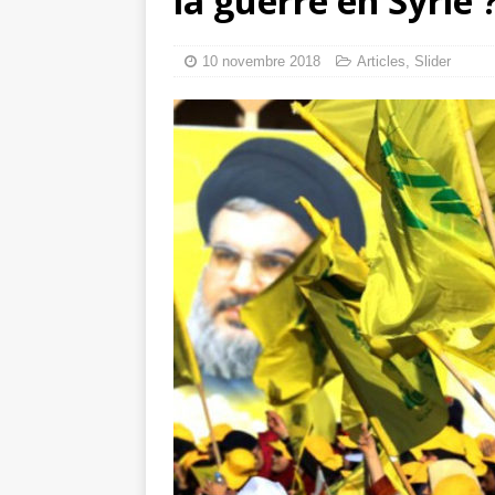
la guerre en Syrie 
tueries
[ 4 août 
Gaza : les Isra
10 novembre 2018
Articles
,
Slider
crise sanitaire 