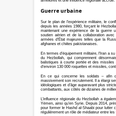
améliorés et une influence régionale accrue.
Guerre urbaine
Sur le plan de l’expérience militaire, le co
depuis les années 1980, forçant le Hezbolla
maintenant une expérience de la guerre urb
soutien aérien et de la collaboration avec
armées d’État majeures telles que la Russ
afghanes et chiites pakistanaises.
En termes d’équipement militaire, l’Iran a s
du Hezbollah, qui comprennent désormais
balistiques à courte portée et des missiles
d’environ 130 000 roquettes et missiles, contr
En ce qui concerne les soldats – afin 
massivement son recrutement. Il a élargi s
idéologiques et d’âge auparavant plus stri
combattants, aux côtés de dizaines de millier
L’influence régionale du Hezbollah a égale
Yémen, ainsi qu’en Syrie. Depuis 2014, prè
pour former le Hashd al-Shaabi pour lutter co
régulièrement un rôle de médiateur entre les 