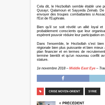
Cela dit, le Hezbollah semble établir une 
Qusayr, Qalamoun et Sayyeda Zeinab. De plu
envoyer des troupes combattantes si Assad o
l’Est de l’Euphrate.
Bien qu’il se soit révélé un allié loyal e
probablement conscients que leur organisa
espèrent pouvoir réduire leur participation e
Dans l’ensemble, le Hezbollah s’est bien 
régionale bien plus puissante et bien mieux a
plan financier et en termes de recrutement
termine bientôt et qu’un nouveau conflit av
stature.
1e novembre 2018 –
Middle East Eye
– Tra
CRISE MOYEN-ORIENT
SYRIE
PRÉCÉDENT