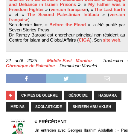
and Defiance in Israeli Prisons
», «
My Father was a
Freedom Fighter
» (
version française
), «
The Last Earth
» et «
The Second Palestinian Intifada
» (
version
française
)
Son dernier livre, «
Before the Flood
», a été publié par
Seven Stories Press.
Dr Ramzy Baroud est chercheur principal non résident au
Centre for Islam and Global Affairs (
CIGA
). Son
site web
.
22 août 2025 –
Middle-East Monitor
– Traduction :
Chronique de Palestine
– Dominique Muselet
CRIMES DE GUERRE
GÉNOCIDE
HASBARA
MÉDIAS
SCOLASTICIDE
SHIREEN ABU AKLEH
PRÉCÉDENT
Un entretien avec Georges Ibrahim Abdallah : « Pas