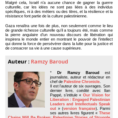
Malgré cela, Israël n’a aucune chance de gagner la guerre
culturelle, car les idées ne sont pas liées à des individus
spécifiques, ni à des métiers ou des titres, et la résilience et la
résistance font partie de la culture palestinienne.
Gaza renaîtra une fois de plus, non seulement comme le lieu
de grande richesse culturelle qu’il a toujours été, mais comme
la pierre angulaire d’un nouveau discours de libération qui
inspirera le monde entier en montrant le pouvoir de l’intellect
qui donne la force de persévérer dans la lutte pour la justice et
de consacrer sa vie à une cause supérieure.
Auteur :
Ramzy Baroud
*
Dr Ramzy Baroud
est
journaliste, auteur et rédacteur en
chef de
Palestine Chronicle
.
Il est l'auteur de six ouvrages. Son
dernier livre, coédité avec Ilan
Pappé, s'intitule «
Our Vision for
Liberation : Engaged Palestinian
Leaders and Intellectuals Speak
out
» (
version française
). Parmi
ses autres livres figurent «
These
Chains Will Be Broken: Palestinian Stories of Struggle