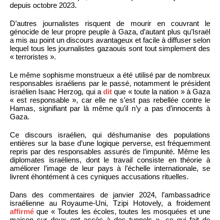
depuis octobre 2023.
D’autres journalistes risquent de mourir en couvrant le
génocide de leur propre peuple à Gaza, d’autant plus qu’Israël
a mis au point un discours avantageux et facile à diffuser selon
lequel tous les journalistes gazaouis sont tout simplement des
« terroristes ».
Le même sophisme monstrueux a été utilisé par de nombreux
responsables israéliens par le passé, notamment le président
israélien Isaac Herzog, qui a
dit
que « toute la nation » à Gaza
« est responsable », car elle ne s’est pas rebellée contre le
Hamas, signifiant par là même qu’il n’y a pas d’innocents à
Gaza.
Ce discours israélien, qui déshumanise des populations
entières sur la base d’une logique perverse, est fréquemment
repris par des responsables assurés de l’impunité. Même les
diplomates israéliens, dont le travail consiste en théorie à
améliorer l’image de leur pays à l’échelle internationale, se
livrent éhontément à ces cyniques accusations rituelles.
Dans des commentaires de janvier 2024, l’ambassadrice
israélienne au Royaume-Uni, Tzipi Hotovely, a froidement
affirmé
que « Toutes les écoles, toutes les mosquées et une
maison sur deux ont accès à des tunnels », ce qui fait de