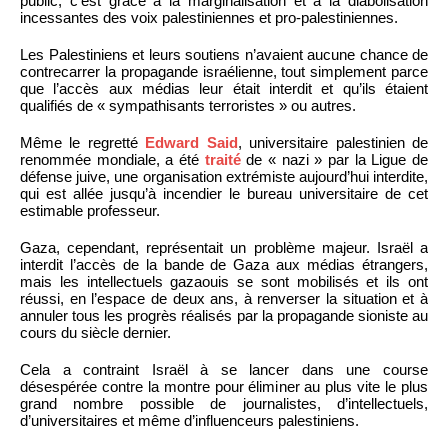
public, c’est grâce à la marginalisation et à la diabolisation
incessantes des voix palestiniennes et pro-palestiniennes.
Les Palestiniens et leurs soutiens n’avaient aucune chance de
contrecarrer la propagande israélienne, tout simplement parce
que l’accès aux médias leur était interdit et qu’ils étaient
qualifiés de « sympathisants terroristes » ou autres.
Même le regretté
Edward Said
, universitaire palestinien de
renommée mondiale, a été
traité
de « nazi » par la Ligue de
défense juive, une organisation extrémiste aujourd’hui interdite,
qui est allée jusqu’à incendier le bureau universitaire de cet
estimable professeur.
Gaza, cependant, représentait un problème majeur. Israël a
interdit l’accès de la bande de Gaza aux médias étrangers,
mais les intellectuels gazaouis se sont mobilisés et ils ont
réussi, en l’espace de deux ans, à renverser la situation et à
annuler tous les progrès réalisés par la propagande sioniste au
cours du siècle dernier.
Cela a contraint Israël à se lancer dans une course
désespérée contre la montre pour éliminer au plus vite le plus
grand nombre possible de journalistes, d’intellectuels,
d’universitaires et même d’influenceurs palestiniens.