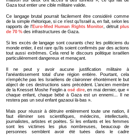
Gaza tout entier une cible militaire valide.
Ce langage brutal pourrait facilement être considéré comme
de la simple rhétorique, si ce n’est qu’Israël a, en fait, selon les
rapports de l’
Euro-Med Human Rights Monitor
, détruit
plus
de 70 %
des infrastructures de Gaza.
Si les excès de langage sont courants chez les politiciens du
monde entier, il est rare qu’ils soient confirmés par des actions
tout aussi extrêmes. Cela rend le discours politique israélien
particulièrement dangereux et menaçant.
Il ne peut y avoir aucune justification militaire à
l’anéantissement total d’une région entière. Pourtant, cela
n’empêche pas les Israéliens de claironner éhontément le but
abject de ces destructions sans précédent. L’ancien membre
de la Knesset Moshe Feiglin a
osé dire
, en mai dernier, que «
chaque enfant, chaque bébé à Gaza est un ennemi… Il ne
restera pas un seul enfant gazaoui là-bas ».
Mais pour réussir à détruire entièrement toute une nation, il
faut éliminer ses scientifiques, médecins, intellectuels,
journalistes, artistes et poètes. Si les enfants et les femmes
sont les victimes les plus nombreuses, beaucoup de
personnes semblent avoir été tuées dans le cadre