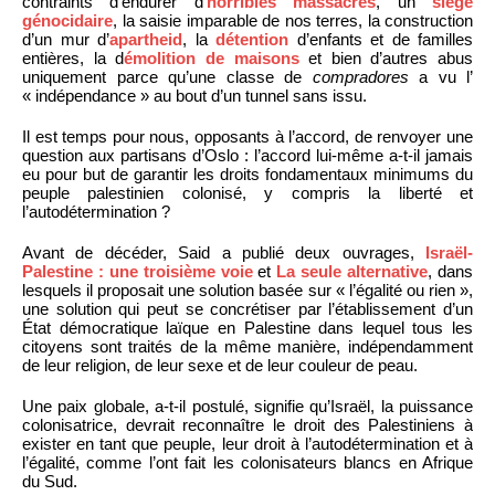
contraints d’endurer d’
horribles massacres
, un
siège
génocidaire
, la saisie imparable de nos terres, la construction
d’un mur d’
apartheid
, la
détention
d’enfants et de familles
entières, la d
émolition de maisons
et bien d’autres abus
uniquement parce qu’une classe de
compradores
a vu l’
« indépendance » au bout d’un tunnel sans issu.
Il est temps pour nous, opposants à l’accord, de renvoyer une
question aux partisans d’Oslo : l’accord lui-même a-t-il jamais
eu pour but de garantir les droits fondamentaux minimums du
peuple palestinien colonisé, y compris la liberté et
l’autodétermination ?
Avant de décéder, Said a publié deux ouvrages,
Israël-
Palestine : une troisième voie
et
La seule alternative
, dans
lesquels il proposait une solution basée sur « l’égalité ou rien »,
une solution qui peut se concrétiser par l’établissement d’un
État démocratique laïque en Palestine dans lequel tous les
citoyens sont traités de la même manière, indépendamment
de leur religion, de leur sexe et de leur couleur de peau.
Une paix globale, a-t-il postulé, signifie qu’Israël, la puissance
colonisatrice, devrait reconnaître le droit des Palestiniens à
exister en tant que peuple, leur droit à l’autodétermination et à
l’égalité, comme l’ont fait les colonisateurs blancs en Afrique
du Sud.