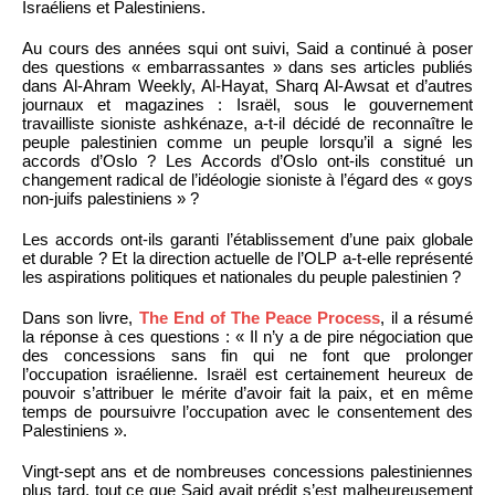
Israéliens et Palestiniens.
Au cours des années squi ont suivi, Said a continué à poser
des questions « embarrassantes » dans ses articles publiés
dans Al-Ahram Weekly, Al-Hayat, Sharq Al-Awsat et d’autres
journaux et magazines : Israël, sous le gouvernement
travailliste sioniste ashkénaze, a-t-il décidé de reconnaître le
peuple palestinien comme un peuple lorsqu’il a signé les
accords d’Oslo ? Les Accords d’Oslo ont-ils constitué un
changement radical de l’idéologie sioniste à l’égard des « goys
non-juifs palestiniens » ?
Les accords ont-ils garanti l’établissement d’une paix globale
et durable ? Et la direction actuelle de l’OLP a-t-elle représenté
les aspirations politiques et nationales du peuple palestinien ?
Dans son livre,
The End of The Peace Process
, il a résumé
la réponse à ces questions : « Il n’y a de pire négociation que
des concessions sans fin qui ne font que prolonger
l’occupation israélienne. Israël est certainement heureux de
pouvoir s’attribuer le mérite d’avoir fait la paix, et en même
temps de poursuivre l’occupation avec le consentement des
Palestiniens ».
Vingt-sept ans et de nombreuses concessions palestiniennes
plus tard, tout ce que Said avait prédit s’est malheureusement