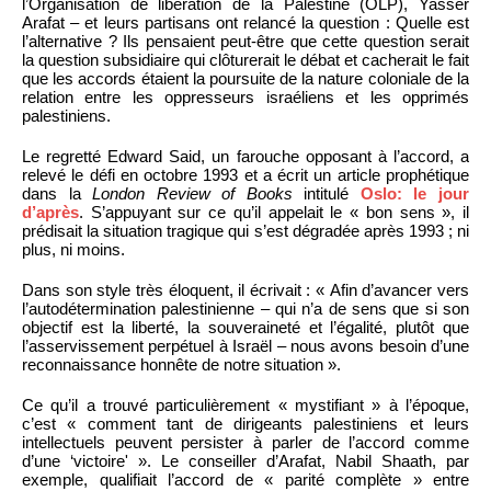
l’Organisation de libération de la Palestine (OLP), Yasser
Arafat – et leurs partisans ont relancé la question : Quelle est
l’alternative ? Ils pensaient peut-être que cette question serait
la question subsidiaire qui clôturerait le débat et cacherait le fait
que les accords étaient la poursuite de la nature coloniale de la
relation entre les oppresseurs israéliens et les opprimés
palestiniens.
Le regretté Edward Said, un farouche opposant à l’accord, a
relevé le défi en octobre 1993 et a écrit un article prophétique
dans la
London Review of Books
intitulé
Oslo: le jour
d’après
. S’appuyant sur ce qu’il appelait le « bon sens », il
prédisait la situation tragique qui s’est dégradée après 1993 ; ni
plus, ni moins.
Dans son style très éloquent, il écrivait : « Afin d’avancer vers
l’autodétermination palestinienne – qui n’a de sens que si son
objectif est la liberté, la souveraineté et l’égalité, plutôt que
l’asservissement perpétuel à Israël – nous avons besoin d’une
reconnaissance honnête de notre situation ».
Ce qu’il a trouvé particulièrement « mystifiant » à l’époque,
c’est « comment tant de dirigeants palestiniens et leurs
intellectuels peuvent persister à parler de l’accord comme
d’une ‘victoire' ». Le conseiller d’Arafat, Nabil Shaath, par
exemple, qualifiait l’accord de « parité complète » entre