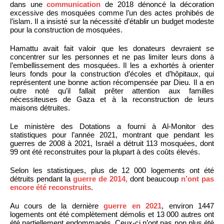
dans une
communication
de 2018 dénoncé la décoration
excessive des mosquées comme l’un des actes prohibés de
l’islam. Il a insisté sur la nécessité d’établir un budget modeste
pour la construction de mosquées.
Hamattu avait fait valoir que les donateurs devraient se
concentrer sur les personnes et ne pas limiter leurs dons à
l’embellissement des mosquées. Il les a exhortés à orienter
leurs fonds pour la construction d’écoles et d’hôpitaux, qui
représentent une bonne action récompensée par Dieu. Il a en
outre noté qu’il fallait prêter attention aux familles
nécessiteuses de Gaza et à la reconstruction de leurs
maisons détruites.
Le ministère des Dotations a fourni à Al-Monitor des
statistiques pour l’année 2021, montrant que pendant les
guerres de 2008 à 2021, Israël a détruit 113 mosquées, dont
99 ont été reconstruites pour la plupart à des coûts élevés.
Selon les statistiques, plus de 12 000 logements ont été
détruits pendant la
guerre de 2014,
dont beaucoup
n’ont pas
encore été reconstruits
.
Au cours de la dernière
guerre en 2021
, environ 1447
logements ont été complètement démolis et 13 000 autres ont
été partiellement endommagés. Ceux-ci n’ont pas non plus été