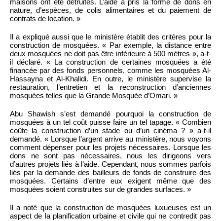
maisons ont été détruites. L’aide a pris la forme de dons en
nature, d’espèces, de colis alimentaires et du paiement de
contrats de location. »
Il a expliqué aussi que le ministère établit des critères pour la
construction de mosquées. « Par exemple, la distance entre
deux mosquées ne doit pas être inférieure à 500 mètres », a-t-
il déclaré. « La construction de certaines mosquées a été
financée par des fonds personnels, comme les mosquées Al-
Hassayna et Al-Khalidi. En outre, le ministère supervise la
restauration, l’entretien et la reconstruction d’anciennes
mosquées telles que la Grande Mosquée d’Omari. »
Abu Shawish s’est demandé pourquoi la construction de
mosquées à un tel coût puisse faire un tel tapage. « Combien
coûte la construction d’un stade ou d’un cinéma ? » a-t-il
demandé. « Lorsque l’argent arrive au ministère, nous voyons
comment dépenser pour les projets nécessaires. Lorsque les
dons ne sont pas nécessaires, nous les dirigeons vers
d’autres projets liés à l’aide. Cependant, nous sommes parfois
liés par la demande des bailleurs de fonds de construire des
mosquées. Certains d’entre eux exigent même que des
mosquées soient construites sur de grandes surfaces. »
Il a noté que la construction de mosquées luxueuses est un
aspect de la planification urbaine et civile qui ne contredit pas