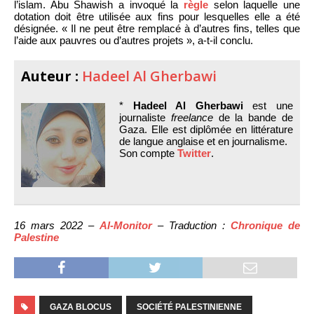
l’islam. Abu Shawish a invoqué la
règle
selon laquelle une
dotation doit être utilisée aux fins pour lesquelles elle a été
désignée. « Il ne peut être remplacé à d’autres fins, telles que
l’aide aux pauvres ou d’autres projets », a-t-il conclu.
Auteur :
Hadeel Al Gherbawi
*
Hadeel Al Gherbawi
est une
journaliste
freelance
de la bande de
Gaza. Elle est diplômée en littérature
de langue anglaise et en journalisme.
Son compte
Twitter
.
16 mars 2022 –
Al-Monitor
– Traduction :
Chronique de
Palestine
GAZA BLOCUS
SOCIÉTÉ PALESTINIENNE