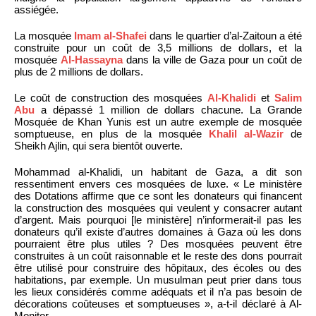
assiégée.
La mosquée
Imam al-Shafei
dans le quartier d’al-Zaitoun a été
construite pour un coût de 3,5 millions de dollars, et la
mosquée
Al-Hassayna
dans la ville de Gaza pour un coût de
plus de 2 millions de dollars.
Le coût de construction des mosquées
Al-Khalidi
et
Salim
Abu
a dépassé 1 million de dollars chacune. La Grande
Mosquée de Khan Yunis est un autre exemple de mosquée
somptueuse, en plus de la mosquée
Khalil al-Wazir
de
Sheikh Ajlin, qui sera bientôt ouverte.
Mohammad al-Khalidi, un habitant de Gaza, a dit son
ressentiment envers ces mosquées de luxe. « Le ministère
des Dotations affirme que ce sont les donateurs qui financent
la construction des mosquées qui veulent y consacrer autant
d’argent. Mais pourquoi [le ministère] n’informerait-il pas les
donateurs qu’il existe d’autres domaines à Gaza où les dons
pourraient être plus utiles ? Des mosquées peuvent être
construites à un coût raisonnable et le reste des dons pourrait
être utilisé pour construire des hôpitaux, des écoles ou des
habitations, par exemple. Un musulman peut prier dans tous
les lieux considérés comme adéquats et il n’a pas besoin de
décorations coûteuses et somptueuses », a-t-il déclaré à Al-
Monitor.