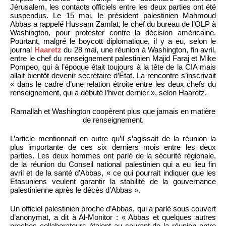
Jérusalem, les contacts officiels entre les deux parties ont été
suspendus. Le 15 mai, le président palestinien Mahmoud
Abbas a rappelé Hussam Zamlat, le chef du bureau de l’OLP à
Washington, pour protester contre la décision américaine.
Pourtant, malgré le boycott diplomatique, il y a eu, selon le
journal
Haaretz
du 28 mai, une réunion à Washington, fin avril,
entre le chef du renseignement palestinien Majid Faraj et Mike
Pompeo, qui à l’époque était toujours à la tête de la CIA mais
allait bientôt devenir secrétaire d’État. La rencontre s’inscrivait
« dans le cadre d’une relation étroite entre les deux chefs du
renseignement, qui a débuté l’hiver dernier », selon Haaretz.
Ramallah et Washington coopèrent plus que jamais en matière
de renseignement.
L’article mentionnait en outre qu’il s’agissait de la réunion la
plus importante de ces six derniers mois entre les deux
parties. Les deux hommes ont parlé de la sécurité régionale,
de la réunion du Conseil national palestinien qui a eu lieu fin
avril et de la santé d’Abbas, « ce qui pourrait indiquer que les
Etasuniens veulent garantir la stabilité de la gouvernance
palestinienne après le décès d’Abbas ».
Un officiel palestinien proche d’Abbas, qui a parlé sous couvert
d’anonymat, a dit à Al-Monitor : « Abbas et quelques autres
proches collaborateurs étaient au courant de la réunion entre