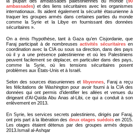
la plupart des ambassades palestiniennes du monde (
90
ambassades
) et des liens sécuritaires avec les organismes
internationaux. Ils aident également la sécurité étasunienne à
traquer les groupes armés dans certaines parties du monde
comme la Syrie et la Libye en fournissant des données
sécuritaires ».
On a émis l’hypothèse, tant à Gaza qu’en Cisjordanie, que
Faraj participait à de nombreuses
activités sécuritaires
en
coordination avec la CIA ou sous sa direction, dans des pays
où il y a une présence palestinienne et où les Palestiniens
peuvent facilement se déplacer, en particulier dans des pays,
comme la Syrie, où les tensions sécuritaires posent
problèmes aux États-Unis et à Israël.
Selon des sources étasuniennes et
libyennes
, Faraj a reçu
les félicitations de Washington pour avoir fourni à la CIA des
données qui ont permis d’identifier les allées et venues du
dirigeant d’Al-Qaïda Abu Anas al-Libi, ce qui a conduit à son
enlèvement en 2013.
En Syrie, les services secrets palestiniens, dirigés par Faraj,
ont pris part à la libération des
deux otages suédois
en 2015.
Les otages étaient détenus par des groupes armés depuis
2013.Ismail al-Ashqar