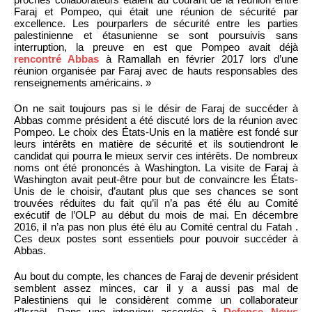
Faraj et Pompeo, qui était une réunion de sécurité par
excellence. Les pourparlers de sécurité entre les parties
palestinienne et étasunienne se sont poursuivis sans
interruption, la preuve en est que Pompeo avait déjà
rencontré Abbas
à Ramallah en février 2017 lors d’une
réunion organisée par Faraj avec de hauts responsables des
renseignements américains. »
On ne sait toujours pas si le désir de Faraj de succéder à
Abbas comme président a été discuté lors de la réunion avec
Pompeo. Le choix des États-Unis en la matière est fondé sur
leurs intérêts en matière de sécurité et ils soutiendront le
candidat qui pourra le mieux servir ces intérêts. De nombreux
noms ont été prononcés à Washington. La visite de Faraj à
Washington avait peut-être pour but de convaincre les États-
Unis de le choisir, d’autant plus que ses chances se sont
trouvées réduites du fait qu’il n’a pas été élu au Comité
exécutif de l’OLP au début du mois de mai. En décembre
2016, il n’a pas non plus été élu au Comité central du Fatah .
Ces deux postes sont essentiels pour pouvoir succéder à
Abbas.
Au bout du compte, les chances de Faraj de devenir président
semblent assez minces, car il y a aussi pas mal de
Palestiniens qui le considèrent comme un collaborateur
d’Israël. Dans une interview accordée à
Defense News