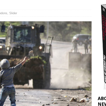
2026 ]
éliens bombardent des entrepôts de médicaments, aggravant ainsi la
ndons
,
Slider
déjà dramatique
[ 7 août 2026 ]
AB
NE