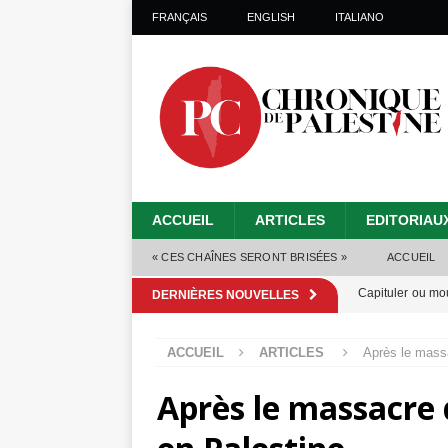
FRANÇAIS
ENGLISH
ITALIANO
ACCUEIL
ARTICLES
EDITORIAU
« CES CHAÎNES SERONT BRISÉES »
ACCUEIL
Capituler ou mo
DERNIÈRES NOUVELLES
6 août 2026 ]
ACCUEIL
ARTICLES
Après le massa
Mille jours de gé
Après le massacre d
Les Israéliens 
Alors que Trump