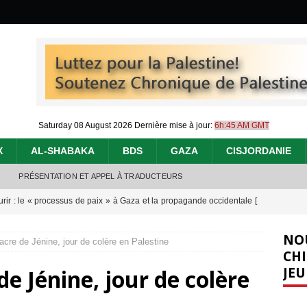
Saturday 08 August 2026
Dernière mise à jour:
6h:45 AM GMT
X
AL-SHABAKA
BDS
GAZA
CISJORDANIE
PRÉSENTATION ET APPEL À TRADUCTEURS
urir : le « processus de paix » à Gaza et la propagande occidentale
[
NO
cre de Jénine, jour de colère en Palestine
nocide : l’histoire de Gaza au-delà des chiffres
[ 5 août 2026 ]
CHI
JEU
e Jénine, jour de colère
effacent les preuves du génocide à Gaza
[ 4 août 2026 ]
 annonce un « accord de paix » à Gaza, les Israéliens multiplie les