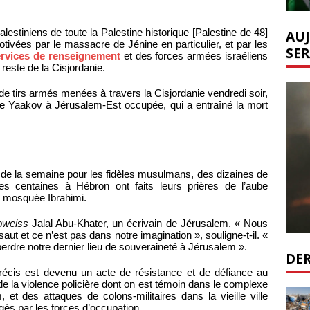
alestiniens de toute la Palestine historique [Palestine de 48]
AUJ
tivées par le massacre de Jénine en particulier, et par les
SER
ervices de renseignement
et des forces armées israéliens
reste de la Cisjordanie.
de tirs armés menées à travers la Cisjordanie vendredi soir,
ve Yaakov à Jérusalem-Est occupée, qui a entraîné la mort
ré de la semaine pour les fidèles musulmans, des dizaines de
es centaines à Hébron ont faits leurs prières de l’aube
a mosquée Ibrahimi.
weiss
Jalal Abu-Khater, un écrivain de Jérusalem. « Nous
aut et ce n’est pas dans notre imagination », souligne-t-il. «
perdre notre dernier lieu de souveraineté à Jérusalem ».
DER
 précis est devenu un acte de résistance et de défiance au
de la violence policière dont on est témoin dans le complexe
, et des attaques de colons-militaires dans la vieille ville
gés par les forces d’occupation.