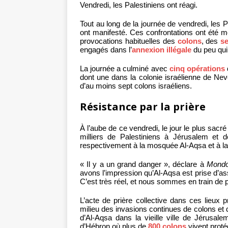
Vendredi, les Palestiniens ont réagi.
Tout au long de la journée de vendredi, les P
ont manifesté. Ces confrontations ont été mo
provocations habituelles des
colons
, des
s
engagés dans l’
annexion illégale
du peu qui 
La journée a culminé avec
cinq opérations
dont une dans la colonie israélienne de Ne
d’au moins sept colons israéliens.
Résistance par la prière
À l’aube de ce vendredi, le jour le plus sac
milliers de Palestiniens à Jérusalem et d
respectivement à la mosquée Al-Aqsa et à l
« Il y a un grand danger », déclare à
Mondo
avons l’impression qu’Al-Aqsa est prise d’ass
C’est très réel, et nous sommes en train de 
L’acte de prière collective dans ces lieux
milieu des invasions continues de colons et 
d’Al-Aqsa dans la vieille ville de Jérusalem
d’Hébron où plus de
800 colons
vivent proté