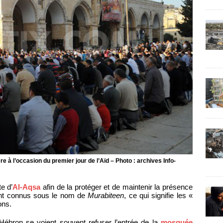
à l’occasion du premier jour de l’Aïd – Photo : archives Info-
te d’
Al-Aqsa
afin de la protéger et de maintenir la présence
sont connus sous le nom de
Murabiteen
, ce qui signifie les «
ons.
d’Hébron se voient souvent refuser l’entrée de la
mosquée