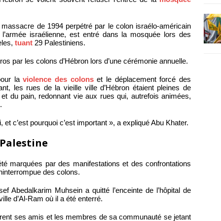
e massacre de 1994 perpétré par le colon israélo-américain
 l’armée israélienne, est entré dans la mosquée lors des
èles,
tuant
29 Palestiniens.
s par les colons d’Hébron lors d’une cérémonie annuelle.
pour la
violence des colons
et le déplacement forcé des
t, les rues de la vieille ville d’Hébron étaient pleines de
e et du pain, redonnant vie aux rues qui, autrefois animées,
.
oi, et c’est pourquoi c’est important », a expliqué Abu Khater.
 Palestine
 été marquées par des manifestations et des confrontations
 ininterrompue des colons.
sef Abedalkarim Muhsein a quitté l’enceinte de l’hôpital de
lle d’Al-Ram où il a été enterré.
trent ses amis et les membres de sa communauté se jetant