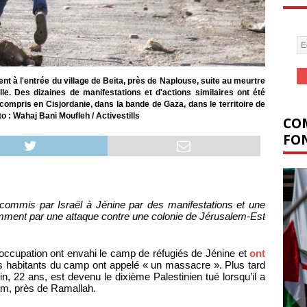
ent à l'entrée du village de Beita, près de Naplouse, suite au meurtre
lle. Des dizaines de manifestations et d'actions similaires ont été
 compris en Cisjordanie, dans la bande de Gaza, dans le territoire de
to : Wahaj Bani Moufleh / Activestills
COM
FON
commis par Israël à Jénine par des manifestations et une
tamment par une attaque contre une colonie de Jérusalem-Est
 d’occupation ont envahi le camp de réfugiés de Jénine et
ont
s habitants du camp ont appelé « un massacre ». Plus tard
, 22 ans, est devenu le dixième Palestinien tué lorsqu’il a
Ram, près de Ramallah.