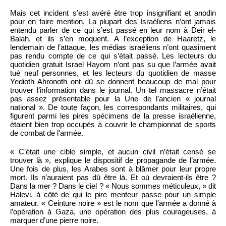
Mais cet incident s’est avéré être trop insignifiant et anodin
pour en faire mention. La plupart des Israéliens n’ont jamais
entendu parler de ce qui s’est passé en leur nom à Deir el-
Balah, et ils s’en moquent. A l’exception de Haaretz, le
lendemain de l’attaque, les médias israéliens n’ont quasiment
pas rendu compte de ce qui s’était passé. Les lecteurs du
quotidien gratuit Israel Hayom n’ont pas su que l’armée avait
tué neuf personnes, et les lecteurs du quotidien de masse
Yedioth Ahronoth ont dû se donnent beaucoup de mal pour
trouver l’information dans le journal. Un tel massacre n’était
pas assez présentable pour la Une de l’ancien « journal
national ». De toute façon, les correspondants militaires, qui
figurent parmi les pires spécimens de la presse israélienne,
étaient bien trop occupés à couvrir le championnat de sports
de combat de l’armée.
« C’était une cible simple, et aucun civil n’était censé se
trouver là », explique le dispositif de propagande de l’armée.
Une fois de plus, les Arabes sont à blâmer pour leur propre
mort. Ils n’auraient pas dû être là. Et où devraient-ils être ?
Dans la mer ? Dans le ciel ? « Nous sommes méticuleux, » dit
Halevi, à côté de qui le pire menteur passe pour un simple
amateur. « Ceinture noire » est le nom que l’armée a donné à
l’opération à Gaza, une opération des plus courageuses, à
marquer d’une pierre noire.