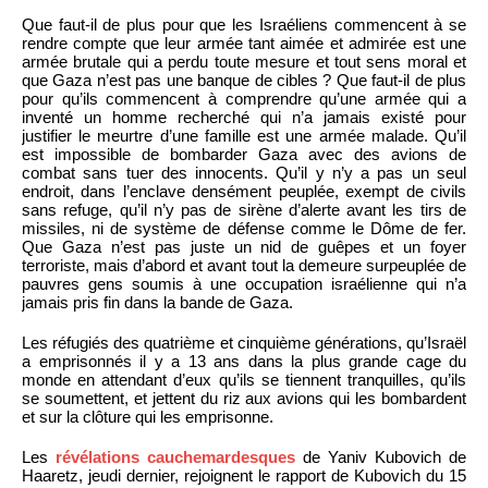
Que faut-il de plus pour que les Israéliens commencent à se
rendre compte que leur armée tant aimée et admirée est une
armée brutale qui a perdu toute mesure et tout sens moral et
que Gaza n’est pas une banque de cibles ? Que faut-il de plus
pour qu’ils commencent à comprendre qu’une armée qui a
inventé un homme recherché qui n’a jamais existé pour
justifier le meurtre d’une famille est une armée malade. Qu’il
est impossible de bombarder Gaza avec des avions de
combat sans tuer des innocents. Qu’il y n’y a pas un seul
endroit, dans l’enclave densément peuplée, exempt de civils
sans refuge, qu’il n’y pas de sirène d’alerte avant les tirs de
missiles, ni de système de défense comme le Dôme de fer.
Que Gaza n’est pas juste un nid de guêpes et un foyer
terroriste, mais d’abord et avant tout la demeure surpeuplée de
pauvres gens soumis à une occupation israélienne qui n’a
jamais pris fin dans la bande de Gaza.
Les réfugiés des quatrième et cinquième générations, qu’Israël
a emprisonnés il y a 13 ans dans la plus grande cage du
monde en attendant d’eux qu’ils se tiennent tranquilles, qu’ils
se soumettent, et jettent du riz aux avions qui les bombardent
et sur la clôture qui les emprisonne.
Les
révélations cauchemardesques
de Yaniv Kubovich de
Haaretz, jeudi dernier, rejoignent le rapport de Kubovich du 15