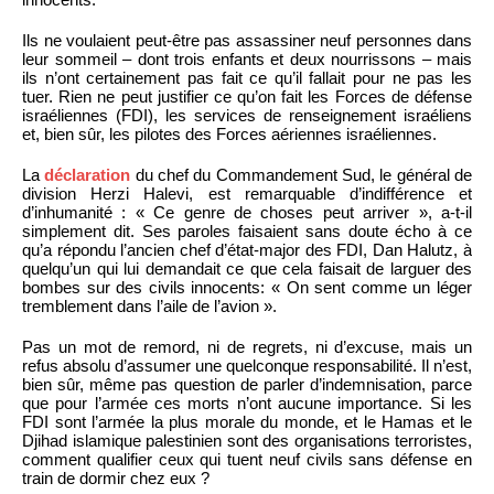
Ils ne voulaient peut-être pas assassiner neuf personnes dans
leur sommeil – dont trois enfants et deux nourrissons – mais
ils n’ont certainement pas fait ce qu’il fallait pour ne pas les
tuer. Rien ne peut justifier ce qu’on fait les Forces de défense
israéliennes (FDI), les services de renseignement israéliens
et, bien sûr, les pilotes des Forces aériennes israéliennes.
La
déclaration
du chef du Commandement Sud, le général de
division Herzi Halevi, est remarquable d’indifférence et
d’inhumanité : « Ce genre de choses peut arriver », a-t-il
simplement dit. Ses paroles faisaient sans doute écho à ce
qu’a répondu l’ancien chef d’état-major des FDI, Dan Halutz, à
quelqu’un qui lui demandait ce que cela faisait de larguer des
bombes sur des civils innocents: « On sent comme un léger
tremblement dans l’aile de l’avion ».
Pas un mot de remord, ni de regrets, ni d’excuse, mais un
refus absolu d’assumer une quelconque responsabilité. Il n’est,
bien sûr, même pas question de parler d’indemnisation, parce
que pour l’armée ces morts n’ont aucune importance. Si les
FDI sont l’armée la plus morale du monde, et le Hamas et le
Djihad islamique palestinien sont des organisations terroristes,
comment qualifier ceux qui tuent neuf civils sans défense en
train de dormir chez eux ?