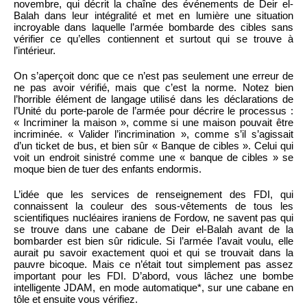
novembre, qui décrit la chaîne des événements de Deir el-
Balah dans leur intégralité et met en lumière une situation
incroyable dans laquelle l’armée bombarde des cibles sans
vérifier ce qu’elles contiennent et surtout qui se trouve à
l’intérieur.
On s’aperçoit donc que ce n’est pas seulement une erreur de
ne pas avoir vérifié, mais que c’est la norme. Notez bien
l’horrible élément de langage utilisé dans les déclarations de
l’Unité du porte-parole de l’armée pour décrire le processus :
« Incriminer la maison », comme si une maison pouvait être
incriminée. « Valider l’incrimination », comme s’il s’agissait
d’un ticket de bus, et bien sûr « Banque de cibles ». Celui qui
voit un endroit sinistré comme une « banque de cibles » se
moque bien de tuer des enfants endormis.
L’idée que les services de renseignement des FDI, qui
connaissent la couleur des sous-vêtements de tous les
scientifiques nucléaires iraniens de Fordow, ne savent pas qui
se trouve dans une cabane de Deir el-Balah avant de la
bombarder est bien sûr ridicule. Si l’armée l’avait voulu, elle
aurait pu savoir exactement quoi et qui se trouvait dans la
pauvre bicoque. Mais ce n’était tout simplement pas assez
important pour les FDI. D’abord, vous lâchez une bombe
intelligente JDAM, en mode automatique*, sur une cabane en
tôle et ensuite vous vérifiez.