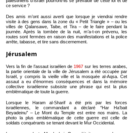
palestiniens d’Israël pourront-ils se prévaloir de cette loi et de
ce service ?
Des amis m’ont aussi averti que lorsque je viendrai rendre
visite à des gens dans la zone du « Petit Triangle » – ou les
villes de Qalansawe, Taibe, et Tira – de le faire pendant la
journée. Après la tombée de la nuit, m’a-t-on prévenu, les
routes sont fermées en raison des manifestations et la police
arrête, tabasse, et tire sans discernement.
Jérusalem
Vers la fin de l’assaut israélien de
1967
sur les terres arabes,
la partie orientale de la ville de Jérusalem a été occupée par
Israël, y compris la vieille ville et la mosquée al-Aqsa. Cet
assaut a eu d’énormes conséquences et dans la mémoire
collective israélienne subsiste une phrase qui est la plus
emblématique de toute la guerre.
Lorsque le Haram al-Sharif a été pris par les forces
israéliennes, le commandant a déclaré “Har Ha’bait
Beyadeinu” – Le Mont du Temple est entre nos mains. La
photo la plus emblématique de cette guerre est celle de
soldats conquérants se tenant devant le Mur Occidental.