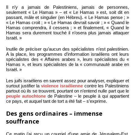
Il n’y a jamais de Palestiniens, jamais de personnes,
seulement « Le Hamas » – et « Le Hamas » est, soit dit en
passant, mâle et singulier (en Hébreu). « Le Hamas pense ; »
« Le Hamas croit ; » « Le Hamas devrait savoir ; » « Quand le
Hamas comprendra, il cessera ; » et finalement, « Quand le
Hamas sera durement touché il n’osera plus jamais attaquer
Israël. »
Inutile de préciser qu’aucun des spécialistes n’est palestinien.
A la place, les programmes d’information israéliens ont leurs
spécialistes des « Affaires arabes », leurs spécialistes du «
Hamas », et leurs spécialistes de la « communauté arabe en
Israël. »
Les juifs israéliens en savent assez pour analyser, expliquer et
surtout justifier la
violence israélienne
contre les Palestiniens
partout où ils se trouvent, pourtant on n’entend nulle part que le
peuple autochtone
de Palestine – le peuple à qui appartient
ce pays, et auquel tant de tort a été fait – s’exprime.
Des gens ordinaires – immense
souffrance
Ce matin j’ai reçu un courriel d’une amie de Jérusalem-Est.