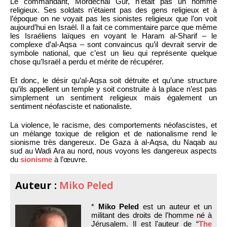
Le commandant, Mordechai Gur, n’était pas un homme
religieux. Ses soldats n’étaient pas des gens religieux et à
l’époque on ne voyait pas les sionistes religieux que l’on voit
aujourd’hui en Israël. Il a fait ce commentaire parce que même
les Israéliens laïques en voyant le Haram al-Sharif – le
complexe d’al-Aqsa – sont convaincus qu’il devrait servir de
symbole national, que c’est un lieu qui représente quelque
chose qu’Israël a perdu et mérite de récupérer.
Et donc, le désir qu’al-Aqsa soit détruite et qu’une structure
qu’ils appellent un temple y soit construite à la place n’est pas
simplement un sentiment religieux mais également un
sentiment néofasciste et nationaliste.
La violence, le racisme, des comportements néofascistes, et
un mélange toxique de religion et de nationalisme rend le
sionisme très dangereux. De Gaza à al-Aqsa, du Naqab au
sud au Wadi Ara au nord, nous voyons les dangereux aspects
du
sionisme
à l’œuvre.
Auteur :
Miko Peled
*
Miko Peled
est un auteur et un
militant des droits de l'homme né à
Jérusalem. Il est l'auteur de “
The