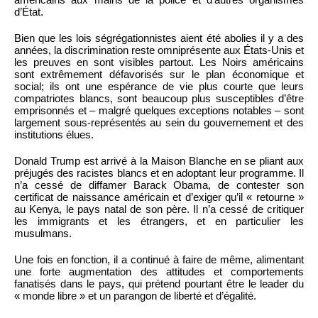
d’État.
Bien que les lois ségrégationnistes aient été abolies il y a des
années, la discrimination reste omniprésente aux États-Unis et
les preuves en sont visibles partout. Les Noirs américains
sont extrêmement défavorisés sur le plan économique et
social; ils ont une espérance de vie plus courte que leurs
compatriotes blancs, sont beaucoup plus susceptibles d’être
emprisonnés et – malgré quelques exceptions notables – sont
largement sous-représentés au sein du gouvernement et des
institutions élues.
Donald Trump est arrivé à la Maison Blanche en se pliant aux
préjugés des racistes blancs et en adoptant leur programme. Il
n’a cessé de diffamer Barack Obama, de contester son
certificat de naissance américain et d’exiger qu’il « retourne »
au Kenya, le pays natal de son père. Il n’a cessé de critiquer
les immigrants et les étrangers, et en particulier les
musulmans.
Une fois en fonction, il a continué à faire de même, alimentant
une forte augmentation des attitudes et comportements
fanatisés dans le pays, qui prétend pourtant être le leader du
« monde libre » et un parangon de liberté et d’égalité.