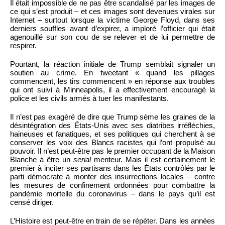
Il était impossible de ne pas être scandalisé par les images de
ce qui s’est produit – et ces images sont devenues virales sur
Internet – surtout lorsque la victime George Floyd, dans ses
derniers souffles avant d’expirer, a imploré l’officier qui était
agenouillé sur son cou de se relever et de lui permettre de
respirer.
Pourtant, la réaction initiale de Trump semblait signaler un
soutien au crime. En tweetant « quand les pillages
commencent, les tirs commencent » en réponse aux troubles
qui ont suivi à Minneapolis, il a effectivement encouragé la
police et les civils armés à tuer les manifestants.
Il n’est pas exagéré de dire que Trump sème les graines de la
désintégration des États-Unis avec ses diatribes irréfléchies,
haineuses et fanatiques, et ses politiques qui cherchent à se
conserver les voix des Blancs racistes qui l’ont propulsé au
pouvoir. Il n’est peut-être pas le premier occupant de la Maison
Blanche à être un
serial
menteur. Mais il est certainement le
premier à inciter ses partisans dans les États contrôlés par le
parti démocrate à monter des insurrections locales – contre
les mesures de confinement ordonnées pour combattre la
pandémie mortelle du coronavirus – dans le pays qu’il est
censé diriger.
L’Histoire est peut-être en train de se répéter. Dans les années