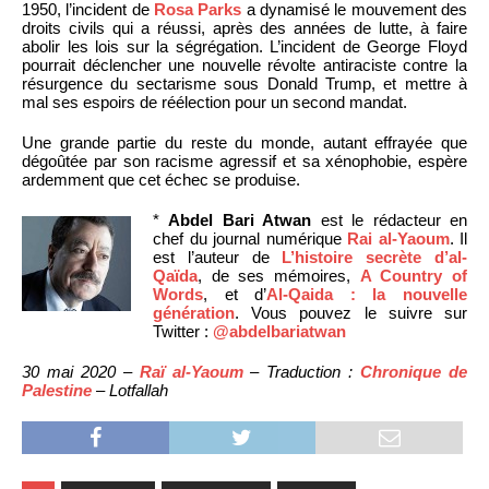
1950, l’incident de
Rosa Parks
a dynamisé le mouvement des
droits civils qui a réussi, après des années de lutte, à faire
abolir les lois sur la ségrégation. L’incident de George Floyd
pourrait déclencher une nouvelle révolte antiraciste contre la
résurgence du sectarisme sous Donald Trump, et mettre à
mal ses espoirs de réélection pour un second mandat.
Une grande partie du reste du monde, autant effrayée que
dégoûtée par son racisme agressif et sa xénophobie, espère
ardemment que cet échec se produise.
*
Abdel Bari Atwan
est le rédacteur en
chef du journal numérique
Rai al-Yaoum
. Il
est l’auteur de
L’histoire secrète d’al-
Qaïda
, de ses mémoires,
A Country of
Words
, et d’
Al-Qaida : la nouvelle
génération
. Vous pouvez le suivre sur
Twitter :
@abdelbariatwan
30 mai 2020 –
Raï al-Yaoum
– Traduction :
Chronique de
Palestine
– Lotfallah