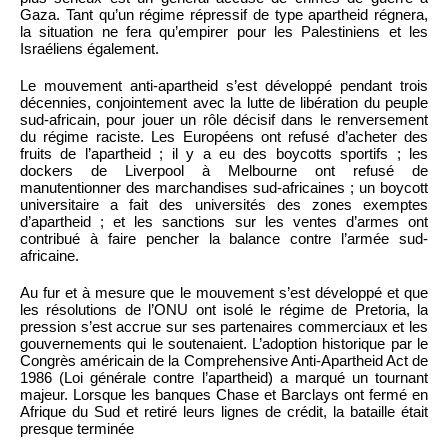
Gaza. Tant qu’un régime répressif de type apartheid régnera,
la situation ne fera qu’empirer pour les Palestiniens et les
Israéliens également.
Le mouvement anti-apartheid s’est développé pendant trois
décennies, conjointement avec la lutte de libération du peuple
sud-africain, pour jouer un rôle décisif dans le renversement
du régime raciste. Les Européens ont refusé d’acheter des
fruits de l’apartheid ; il y a eu des boycotts sportifs ; les
dockers de Liverpool à Melbourne ont refusé de
manutentionner des marchandises sud-africaines ; un boycott
universitaire a fait des universités des zones exemptes
d’apartheid ; et les sanctions sur les ventes d’armes ont
contribué à faire pencher la balance contre l’armée sud-
africaine.
Au fur et à mesure que le mouvement s’est développé et que
les résolutions de l’ONU ont isolé le régime de Pretoria, la
pression s’est accrue sur ses partenaires commerciaux et les
gouvernements qui le soutenaient. L’adoption historique par le
Congrès américain de la Comprehensive Anti-Apartheid Act de
1986 (Loi générale contre l’apartheid) a marqué un tournant
majeur. Lorsque les banques Chase et Barclays ont fermé en
Afrique du Sud et retiré leurs lignes de crédit, la bataille était
presque terminée