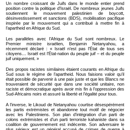
Un nombre croissant de Juifs dans le monde entier prend
position contre la politique d’Israël. De nombreux jeunes Juifs
soutiennent le mouvement palestinien de boycott,
désinvestissement et sanctions (BDS), mobilisation pacifique
inspirée par le mouvement qui a contribué à mettre fin à
l’apartheid en Afrique du Sud.
Les parallèles avec l’Afrique du Sud sont nombreux. Le
Premier ministre israélien, Benjamin Netanyahou, a
récemment déclaré : « Israël n’est pas l’État de tous ses
citoyens… Israël est l’État-nation du peuple juif – et du peuple
juif uniquement. »
Des propos racistes similaires étaient courants en Afrique du
Sud sous le régime de l’apartheid. Nous faisions valoir qu’il
était possible de parvenir à une paix juste et que les Blancs ne
trouveraient de sécurité que dans une société unitaire, non
raciste et démocratique après avoir mis fin à l’oppression des
Sud-Africains noirs et assuré la liberté et l’égalité pour tous.
A l’inverse, le Likoud de Netanyahou courtise désespérément
les partis extrémistes et abandonne tout motif de négocier
avec les Palestiniens. Son plan d’intégration d’un parti de
colons extrémistes et d’un parti terroriste kahaniste dans sa
coalition de gouvernement est indécente. Son adversaire le
plus sérieux est un général accusé de crimes de guerre à