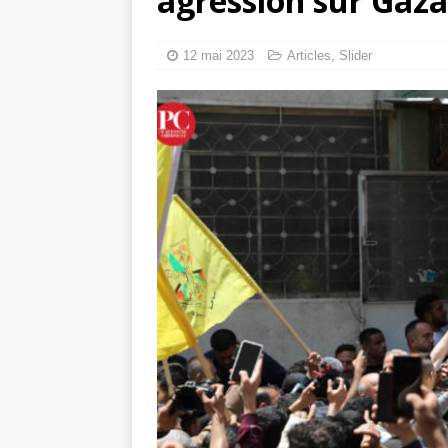
agression sur Gaza
toxiques
[ 3 aoû
Capituler ou mo
12 mai 2023
Articles
,
Slider
6 août 2026 ]