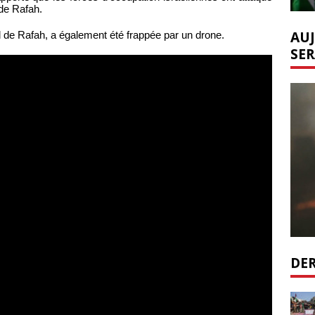
 de Rafah.
AUJ
d de Rafah, a également été frappée par un drone.
SER
DER