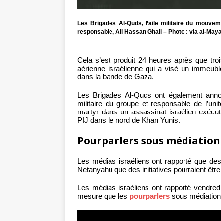
Les Brigades Al-Quds, l’aile militaire du mouvem
responsable, Ali Hassan Ghali – Photo : via al-May
Cela s’est produit 24 heures après que tro
aérienne israélienne qui a visé un immeubl
dans la bande de Gaza.
Les Brigades Al-Quds ont également anno
militaire du groupe et responsable de l’uni
martyr dans un assassinat israélien exécut
PIJ dans le nord de Khan Yunis.
Pourparlers sous médiation
Les médias israéliens ont rapporté que des
Netanyahu que des initiatives pourraient être p
Les médias israéliens ont rapporté vendredi 
mesure que les
pourparlers
sous médiation 