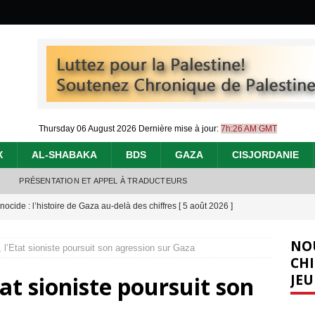
Thursday 06 August 2026
Dernière mise à jour:
7h:26 AM GMT
X
AL-SHABAKA
BDS
GAZA
CISJORDANIE
PRÉSENTATION ET APPEL À TRADUCTEURS
nocide : l’histoire de Gaza au-delà des chiffres
[ 5 août 2026 ]
effacent les preuves du génocide à Gaza
[ 4 août 2026 ]
NO
, l’Etat sioniste poursuit son agression sur Gaza
 annonce un « accord de paix » à Gaza, les Israéliens multiplie les
CHI
JEU
tat sioniste poursuit son
2026 ]
e servent de la Cisjordanie comme d’une poubelle pour leurs déchets