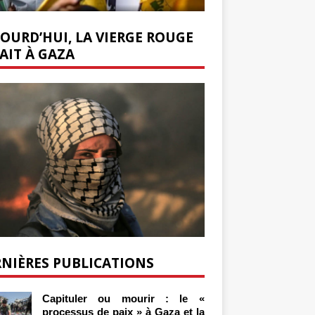
OURD’HUI, LA VIERGE ROUGE
AIT À GAZA
NIÈRES PUBLICATIONS
Capituler ou mourir : le «
processus de paix » à Gaza et la