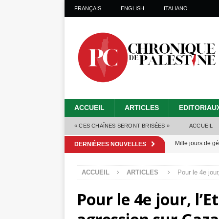
FRANÇAIS
ENGLISH
ITALIANO
ACCUEIL
ARTICLES
EDITORIAU
« CES CHAÎNES SERONT BRISÉES »
ACCUEIL
Mille jours de gé
DERNIÈRES NOUVELLES
Les Israéliens 
ACCUEIL
ARTICLES
Pour le 4e jour
Alors que Trump
Pour le 4e jour, l’E
tueries
[ 4 août 
Les Israéliens s