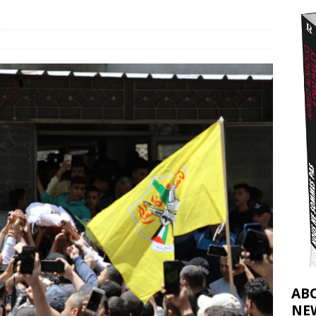
t 2026 ]
urir : le « processus de paix » à Gaza et la propagande occidentale
[
AB
NE