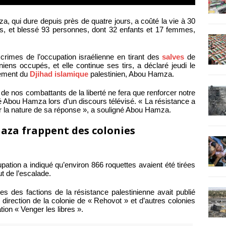
, qui dure depuis près de quatre jours, a coûté la vie à 30
s, et blessé 93 personnes, dont 32 enfants et 17 femmes,
crimes de l’occupation israélienne en tirant des
salves
de
iniens occupés, et elle continue ses tirs, a déclaré jeudi le
vement du
Djihad islamique
palestinien, Abou Hamza.
de nos combattants de la liberté ne fera que renforcer notre
né Abou Hamza lors d’un discours télévisé. « La résistance a
ar la nature de sa réponse », a souligné Abou Hamza.
Gaza frappent des colonies
pation a indiqué qu’environ 866 roquettes avaient été tirées
ut de l’escalade.
es des factions de la résistance palestinienne avait publié
direction de la colonie de « Rehovot » et d’autres colonies
ion « Venger les libres ».