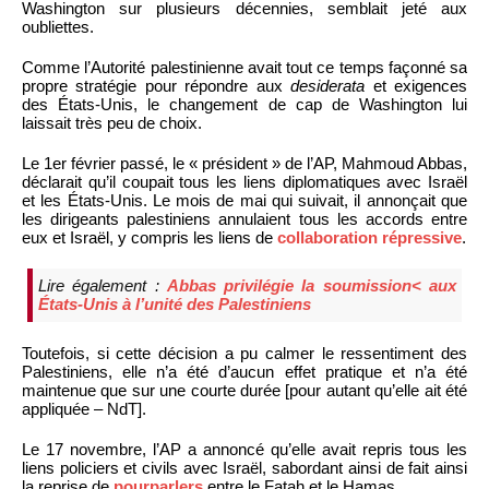
Washington sur plusieurs décennies, semblait jeté aux
oubliettes.
Comme l’Autorité palestinienne avait tout ce temps façonné sa
propre stratégie pour répondre aux
desiderata
et exigences
des États-Unis, le changement de cap de Washington lui
laissait très peu de choix.
Le 1er février passé, le « président » de l’AP, Mahmoud Abbas,
déclarait qu’il coupait tous les liens diplomatiques avec Israël
et les États-Unis. Le mois de mai qui suivait, il annonçait que
les dirigeants palestiniens annulaient tous les accords entre
eux et Israël, y compris les liens de
collaboration répressive
.
Lire également :
Abbas privilégie la soumission< aux
États-Unis à l’unité des Palestiniens
Toutefois, si cette décision a pu calmer le ressentiment des
Palestiniens, elle n’a été d’aucun effet pratique et n’a été
maintenue que sur une courte durée [pour autant qu’elle ait été
appliquée – NdT].
Le 17 novembre, l’AP a annoncé qu’elle avait repris tous les
liens policiers et civils avec Israël, sabordant ainsi de fait ainsi
la reprise de
pourparlers
entre le Fatah et le Hamas.