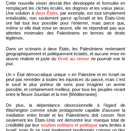
Cette nouvelle vision devrait être développée et formulée en
remplaçant les clichés éculés, les dogmes et les vœux pieux.
Une solution à
deux États
, par exemple, est tout simplement
irréalisable, non seulement parce qu’Israël et les États-Unis
ont fait tout leur possible pour l’enterrer, mais parce que,
même si elle était mise en œuvre, elle ne répondrait pas aux
attentes minimales des Palestiniens en termes de droits
légitimes.
Dans un scénario à deux États, les Palestiniens resteraient
géographiquement et politiquement éclatés, et aucune mise en
œuvre réaliste et juste du
Droit au retour
ne pourrait voir le
jour.
Un « État démocratique unique » en Palestine et en Israël ne
peut pas remédier à toutes les injustices du passé, mais c’est
le seuil le plus porteur de sens pour imaginer un avenir
possible, et certainement meilleur, pour tous les peuples vivant
entre le fleuve Jourdain et la mer [Méditerranée].
De plus, la dépendance obsessionnelle à l’égard de
Washington comme seule protagoniste capable d’assurer la
médiation entre Israël et les Palestiniens doit cesser. Non
seulement les États-Unis ont démontré leur manque total de
crédibilité par leur
soutien militaire et politique
sans limites à
Israël, mais ils se sont également positionnés comme un des