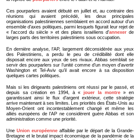
Ces pourparlers avaient débuté en juillet et, au contraire des
réunions qui avaient précédé, les deux principales
organisations palestiniennes semblaient en accord autour d’un
ensemble d’axes politiques, parmi lesquels figurait leur rejet de
« l’accord du siècle » et des plans israéliens d’
annexer
de
larges parts des territoires palestiniens sous occupation.
En dernière analyse, l’AP, largement déconsidérée aux yeux
des Palestiniens, a perdu le peu de crédibilité dont elle
disposait encore aux yeux de ses rivaux. Abbas semblait se
servir des pourparlers sur l’unité comme d’un moyen d’avertir
Washington et Tel-Aviv qu’il avait encore à sa disposition
quelques cartes politiques.
Mais si les dirigeants palestiniens ont réussi par le passé, et
depuis sa création en 1994, à «
jouer la montre
» en
garantissant ainsi le flux d’argent extérieur, cette stratégie
arrive maintenant à ses limites. Les priorités des États-Unis au
Moyen-Orient ont incontestablement changé et même les
alliés européens de l’AP ne considèrent guère Abbas et son
administration comme une priorité.
Une
Union européenne
affaiblie par le départ de la Grande-
Bretagne et le brutal impact économique de la pandémie de la