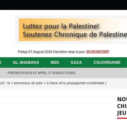
Friday 07 August 2026
Dernière mise à jour:
6h:45 AM GMT
X
AL-SHABAKA
BDS
GAZA
CISJORDANIE
PRÉSENTATION ET APPEL À TRADUCTEURS
urir : le « processus de paix » à Gaza et la propagande occidentale
[
NO
nocide : l’histoire de Gaza au-delà des chiffres
[ 5 août 2026 ]
CHI
JEU
effacent les preuves du génocide à Gaza
[ 4 août 2026 ]
 annonce un « accord de paix » à Gaza, les Israéliens multiplie les