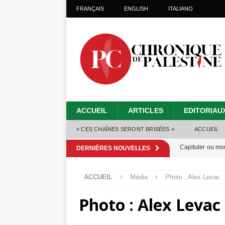
FRANÇAIS
ENGLISH
ITALIANO
ACCUEIL
ARTICLES
EDITORIAU
« CES CHAÎNES SERONT BRISÉES »
ACCUEIL
Capituler ou mo
DERNIÈRES NOUVELLES
6 août 2026 ]
ACCUEIL
Média
Photo : Alex Levac
Mille jours de gé
Photo : Alex Levac
Les Israéliens 
Alors que Trump