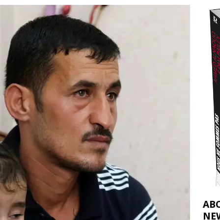
2026 ]
éliens bombardent des entrepôts de médicaments, aggravant ainsi la
déjà dramatique
[ 7 août 2026 ]
AB
NE