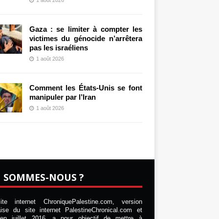
Gaza : se limiter à compter les
victimes du génocide n’arrêtera
pas les israéliens
1 août 2026
Comment les États-Unis se font
manipuler par l’Iran
1 août 2026
I SOMMES-NOUS ?
te internet ChroniquePalestine.com, version
aise du site internet PalestineChronical.com et
en juillet 2016, a pour objectif de mettre à