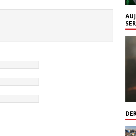
AUJ
SER
DER