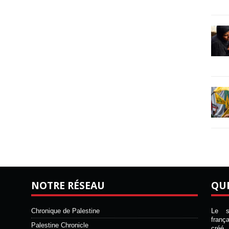
NOTRE RÉSEAU
QU
Chronique de Palestine
Le si
franç
Palestine Chronicle
créé 