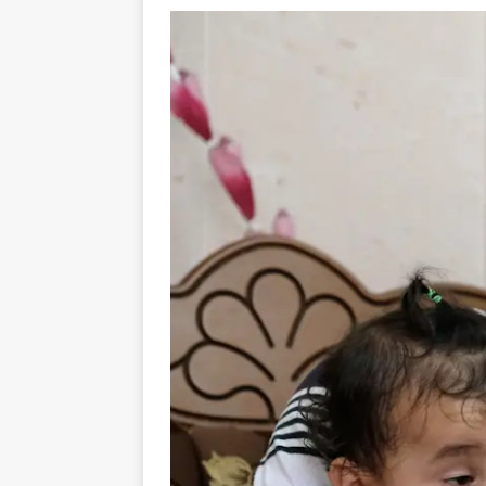
tueries
[ 4 août 
Gaza : les Isra
crise sanitaire 