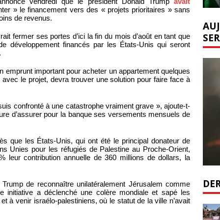
’annonce vendredi que le président Donald Trump
avait
ter » le financement vers des « projets prioritaires » sans
moins de revenus.
AUJ
SER
t fermer ses portes d’ici la fin du mois d’août en tant que
e développement financés par les États-Unis qui seront
.
n emprunt important pour acheter un appartement quelques
avec le projet, devra trouver une solution pour faire face à
suis confronté à une catastrophe vraiment grave », ajoute-t-
mesure d’assurer pour la banque ses versements mensuels de
ès que les États-Unis, qui ont été le principal donateur de
ons Unies pour les réfugiés de Palestine au Proche-Orient,
leur contribution annuelle de 360 millions de dollars, la
DER
Trump de reconnaître unilatéralement Jérusalem comme
te initiative a déclenché une colère mondiale et sapé les
à venir israélo-palestiniens, où le statut de la ville n’avait