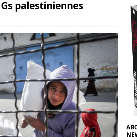
Gs palestiniennes
t 2026 ]
urir : le « processus de paix » à Gaza et la propagande occidentale
[
AB
NE