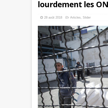
lourdement les ON
toxiques
[ 3 aoû
Capituler ou mo
28 août 2018
Articles
,
Slider
6 août 2026 ]