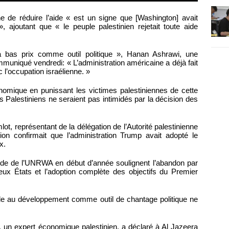
e de réduire l’aide « est un signe que [Washington] avait
, ajoutant que « le peuple palestinien rejetait toute aide
à bas prix comme outil politique », Hanan Ashrawi, une
muniqué vendredi: « L’administration américaine a déjà fait
 l’occupation israélienne. »
nomique en punissant les victimes palestiniennes de cette
es Palestiniens ne seraient pas intimidés par la décision des
t, représentant de la délégation de l’Autorité palestinienne
on confirmait que l’administration Trump avait adopté le
x.
aide de l’UNRWA en début d’année soulignent l’abandon par
deux États et l’adoption complète des objectifs du Premier
l’aide au développement comme outil de chantage politique ne
 un expert économique palestinien, a déclaré à Al Jazeera