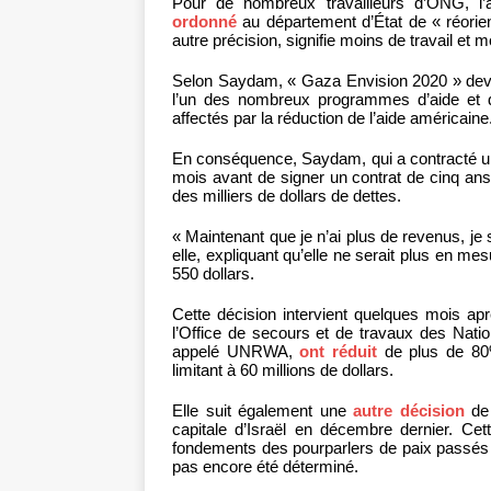
Pour de nombreux travailleurs d’ONG, l
ordonné
au département d’État de « réorien
autre précision, signifie moins de travail et 
Selon Saydam, « Gaza Envision 2020 » devrai
l’un des nombreux programmes d’aide et d
affectés par la réduction de l’aide américaine
En conséquence, Saydam, qui a contracté u
mois avant de signer un contrat de cinq ans 
des milliers de dollars de dettes.
« Maintenant que je n’ai plus de revenus, je 
elle, expliquant qu’elle ne serait plus en 
550 dollars.
Cette décision intervient quelques mois apr
l’Office de secours et de travaux des Nati
appelé UNRWA,
ont réduit
de plus de 80% 
limitant à 60 millions de dollars.
Elle suit également une
autre décision
de 
capitale d’Israël en décembre dernier. Cet
fondements des pourparlers de paix passés et 
pas encore été déterminé.