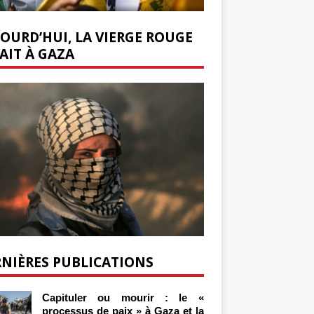
OURD’HUI, LA VIERGE ROUGE
AIT À GAZA
NIÈRES PUBLICATIONS
Capituler ou mourir : le «
processus de paix » à Gaza et la