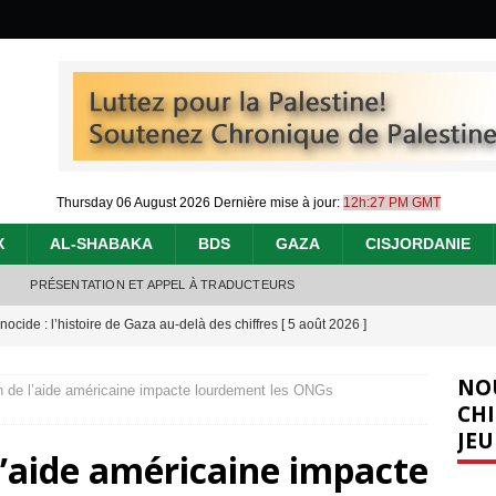
Thursday 06 August 2026
Dernière mise à jour:
12h:27 PM GMT
X
AL-SHABAKA
BDS
GAZA
CISJORDANIE
PRÉSENTATION ET APPEL À TRADUCTEURS
nocide : l’histoire de Gaza au-delà des chiffres
[ 5 août 2026 ]
effacent les preuves du génocide à Gaza
[ 4 août 2026 ]
NO
n de l’aide américaine impacte lourdement les ONGs
 annonce un « accord de paix » à Gaza, les Israéliens multiplie les
CHI
JEU
2026 ]
l’aide américaine impacte
e servent de la Cisjordanie comme d’une poubelle pour leurs déchets