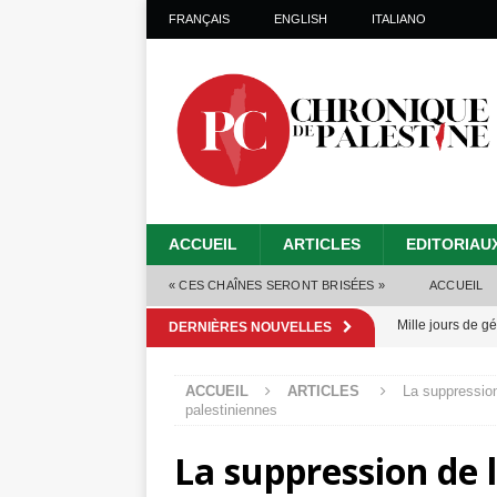
FRANÇAIS
ENGLISH
ITALIANO
ACCUEIL
ARTICLES
EDITORIAU
« CES CHAÎNES SERONT BRISÉES »
ACCUEIL
Mille jours de gé
DERNIÈRES NOUVELLES
Les Israéliens 
ACCUEIL
ARTICLES
La suppressio
Alors que Trump
palestiniennes
tueries
[ 4 août 
La suppression de 
Les Israéliens s