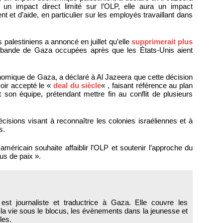
un impact direct limité sur l’OLP, elle aura un impact
 et d’aide, en particulier sur les employés travaillant dans
palestiniens a annoncé en juillet qu’elle
supprimerait plus
 bande de Gaza occupées après que les États-Unis aient
mique de Gaza, a déclaré à Al Jazeera que cette décision
voir accepté le «
deal du siècle
« , faisant référence au plan
on équipe, prétendant mettre fin au conflit de plusieurs
écisions visant à reconnaître les colonies israéliennes et à
s.
éricain souhaite affaiblir l’OLP et soutenir l’approche du
s de paix ».
est journaliste et traductrice à Gaza. Elle couvre les
 la vie sous le blocus, les évènements dans la jeunesse et
les.