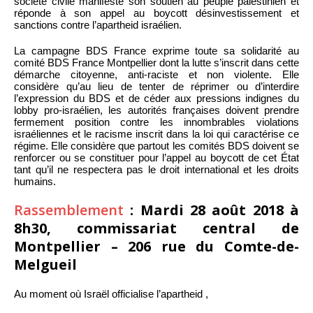
société civile manifeste son soutien au peuple palestinien et
réponde à son appel au boycott désinvestissement et
sanctions contre l’apartheid israélien.
La campagne BDS France exprime toute sa solidarité au
comité BDS France Montpellier dont la lutte s’inscrit dans cette
démarche citoyenne, anti-raciste et non violente. Elle
considère qu’au lieu de tenter de réprimer ou d’interdire
l’expression du BDS et de céder aux pressions indignes du
lobby pro-israélien, les autorités françaises doivent prendre
fermement position contre les innombrables violations
israéliennes et le racisme inscrit dans la loi qui caractérise ce
régime. Elle considère que partout les comités BDS doivent se
renforcer ou se constituer pour l’appel au boycott de cet État
tant qu’il ne respectera pas le droit international et les droits
humains.
Rassemblement
: Mardi 28 août 2018 à
8h30, commissariat central de
Montpellier – 206 rue du Comte-de-
Melgueil
Au moment où Israël officialise l’apartheid ,