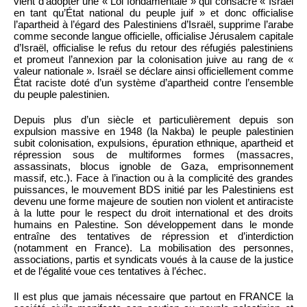
vient d’adopter une « Loi fondamentale » qui consacre « Israël
en tant qu’État national du peuple juif » et donc officialise
l’apartheid à l’égard des Palestiniens d’Israël, supprime l’arabe
comme seconde langue officielle, officialise Jérusalem capitale
d’Israël, officialise le refus du retour des réfugiés palestiniens
et promeut l’annexion par la colonisation juive au rang de «
valeur nationale ». Israël se déclare ainsi officiellement comme
État raciste doté d’un système d’apartheid contre l’ensemble
du peuple palestinien.
Depuis plus d’un siècle et particulièrement depuis son
expulsion massive en 1948 (la Nakba) le peuple palestinien
subit colonisation, expulsions, épuration ethnique, apartheid et
répression sous de multiformes formes (massacres,
assassinats, blocus ignoble de Gaza, emprisonnement
massif, etc.). Face à l’inaction ou à la complicité des grandes
puissances, le mouvement BDS initié par les Palestiniens est
devenu une forme majeure de soutien non violent et antiraciste
à la lutte pour le respect du droit international et des droits
humains en Palestine. Son développement dans le monde
entraîne des tentatives de répression et d’interdiction
(notamment en France). La mobilisation des personnes,
associations, partis et syndicats voués à la cause de la justice
et de l’égalité voue ces tentatives à l’échec.
Il est plus que jamais nécessaire que partout en FRANCE la