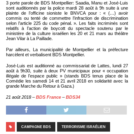
3 porte parole de BDS Montpellier: Saadia, Manu et José-Luis
sont auditionnés par la police mardi 28 août à 9h suite à une
plainte de l’officine sioniste le BNVCA pour : « (…) avoir
commis ou tenté de commettre l’infraction de discrimination
selon l’article 225 du code pénal. ». Les faits incriminés sont
relatifs à l’action de boycott du spectacle soutenu par le
ministère de la culture israélien les 20 et 21 mars au théâtre
Jean Vilar à La Paillade.
Par ailleurs, La municipalité de Montpellier et la préfecture
harcèlent et verbalisent BDS Montpellier.
José-Luis est auditionné au commissariat de Lattes, lundi 27
août à 9h30, suite à deux PV municipaux pour « occupation
illégale de l’espace public » (stands BDS tenus place de la
Comédie les samedi 14 et 21 avril 2018 en solidarité avec la
grande Marche du Retour à Gaza.)
21 août 2018 –
BDS France
–
BDS34
CAMPAGNE BDS
TERRORISME ISRAÉLIEN