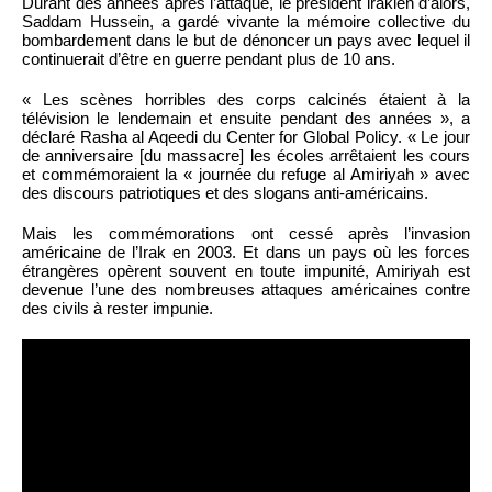
Durant des années après l’attaque, le président irakien d’alors,
Saddam Hussein, a gardé vivante la mémoire collective du
bombardement dans le but de dénoncer un pays avec lequel il
continuerait d’être en guerre pendant plus de 10 ans.
« Les scènes horribles des corps calcinés étaient à la
télévision le lendemain et ensuite pendant des années », a
déclaré Rasha al Aqeedi du Center for Global Policy. « Le jour
de anniversaire [du massacre] les écoles arrêtaient les cours
et commémoraient la « journée du refuge al Amiriyah » avec
des discours patriotiques et des slogans anti-américains.
Mais les commémorations ont cessé après l’invasion
américaine de l’Irak en 2003. Et dans un pays où les forces
étrangères opèrent souvent en toute impunité, Amiriyah est
devenue l’une des nombreuses attaques américaines contre
des civils à rester impunie.