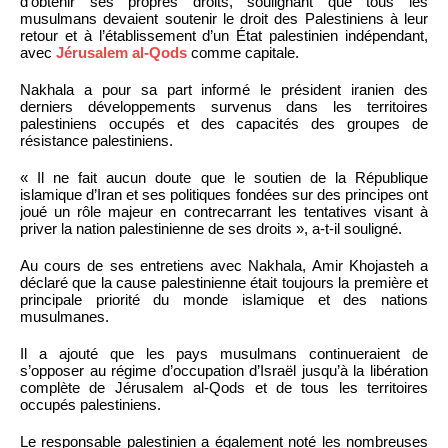
d’obtenir ses propres droits, soulignant que tous les
musulmans devaient soutenir le droit des Palestiniens à leur
retour et à l’établissement d’un État palestinien indépendant,
avec
Jérusalem al-Qods
comme capitale.
Nakhala a pour sa part informé le président iranien des
derniers développements survenus dans les territoires
palestiniens occupés et des capacités des groupes de
résistance palestiniens.
« Il ne fait aucun doute que le soutien de la République
islamique d’Iran et ses politiques fondées sur des principes ont
joué un rôle majeur en contrecarrant les tentatives visant à
priver la nation palestinienne de ses droits », a-t-il souligné.
Au cours de ses entretiens avec Nakhala, Amir Khojasteh a
déclaré que la cause palestinienne était toujours la première et
principale priorité du monde islamique et des nations
musulmanes.
Il a ajouté que les pays musulmans continueraient de
s’opposer au régime d’occupation d’Israël jusqu’à la libération
complète de Jérusalem al-Qods et de tous les territoires
occupés palestiniens.
Le responsable palestinien a également noté les nombreuses