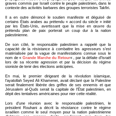
graves commis par Israël contre le peuple palestinien, dans le
contexte des activités barbares des groupes terroristes Takfiri.
Il a en outre dénoncé le soutien manifeste et déguisé de
certains États arabes au prétendu « accord du siècle » initié
par les États-Unis, avertissant que la mise en œuvre du
prétendu plan de paix porterait un coup dur à la nation
palestinienne.
De son côté, le responsable palestinien a rappelé que la
capacité de la résistance à combattre les agresseurs s’est
matérialisée par la vague de manifestations connue sous le
nom de «
Grande Marche du Retour
« , par la défaite d’Israël
lors de sa récente agression et par la décision du régime
sioniste de tenir des élections anticipées.
En mai, le premier dirigeant de la révolution islamique,
l’ayatollah Seyed Ali Khamenei, avait déclaré que la Palestine
serait finalement libérée des griffes de ses ennemis et que
Jérusalem al-Quds serait la capitale de l’État palestinien, en
dépit des tentatives américaines pour nier cette réalité.
Lors d’une réunion avec le responsable palestinien, le
président Rouhani a décrit la résistance contre le régime
israélien comme le seul moyen pour la nation palestinienne