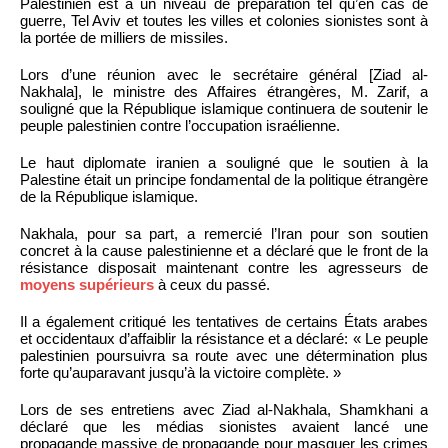
Palestinien est à un niveau de préparation tel qu’en cas de
guerre, Tel Aviv et toutes les villes et colonies sionistes sont à
la portée de milliers de missiles.
Lors d’une réunion avec le secrétaire général [Ziad al-
Nakhala], le ministre des Affaires étrangères, M. Zarif, a
souligné que la République islamique continuera de soutenir le
peuple palestinien contre l’occupation israélienne.
Le haut diplomate iranien a souligné que le soutien à la
Palestine était un principe fondamental de la politique étrangère
de la République islamique.
Nakhala, pour sa part, a remercié l’Iran pour son soutien
concret à la cause palestinienne et a déclaré que le front de la
résistance disposait maintenant contre les agresseurs de
moyens supérieurs
à ceux du passé.
Il a également critiqué les tentatives de certains États arabes
et occidentaux d’affaiblir la résistance et a déclaré: « Le peuple
palestinien poursuivra sa route avec une détermination plus
forte qu’auparavant jusqu’à la victoire complète. »
Lors de ses entretiens avec Ziad al-Nakhala, Shamkhani a
déclaré que les médias sionistes avaient lancé une
propagande massive de propagande pour masquer les crimes