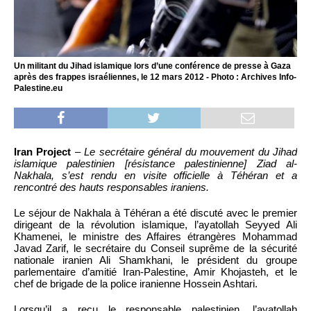
Un militant du Jihad islamique lors d’une conférence de presse à Gaza
après des frappes israéliennes, le 12 mars 2012 - Photo : Archives Info-
Palestine.eu
Iran Project
–
Le secrétaire général du mouvement du Jihad
islamique palestinien [résistance palestinienne] Ziad al-
Nakhala, s’est rendu en visite officielle à Téhéran et a
rencontré des hauts responsables iraniens.
Le séjour de Nakhala à Téhéran a été discuté avec le premier
dirigeant de la révolution islamique, l’ayatollah Seyyed Ali
Khamenei, le ministre des Affaires étrangères Mohammad
Javad Zarif, le secrétaire du Conseil suprême de la sécurité
nationale iranien Ali Shamkhani, le président du groupe
parlementaire d’amitié Iran-Palestine, Amir Khojasteh, et le
chef de brigade de la police iranienne Hossein Ashtari.
Lorsqu’il a reçu le responsable palestinien, l’ayatollah