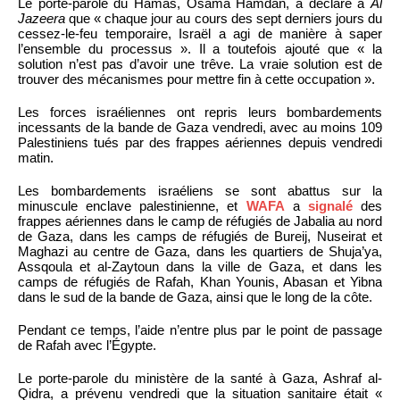
Le porte-parole du Hamas, Osama Hamdan, a déclaré à
Al
Jazeera
que « chaque jour au cours des sept derniers jours du
cessez-le-feu temporaire, Israël a agi de manière à saper
l’ensemble du processus ». Il a toutefois ajouté que « la
solution n’est pas d’avoir une trêve. La vraie solution est de
trouver des mécanismes pour mettre fin à cette occupation ».
Les forces israéliennes ont repris leurs bombardements
incessants de la bande de Gaza vendredi, avec au moins 109
Palestiniens tués par des frappes aériennes depuis vendredi
matin.
Les bombardements israéliens se sont abattus sur la
minuscule enclave palestinienne, et
WAFA
a
signalé
des
frappes aériennes dans le camp de réfugiés de Jabalia au nord
de Gaza, dans les camps de réfugiés de Bureij, Nuseirat et
Maghazi au centre de Gaza, dans les quartiers de Shuja’ya,
Assqoula et al-Zaytoun dans la ville de Gaza, et dans les
camps de réfugiés de Rafah, Khan Younis, Abasan et Yibna
dans le sud de la bande de Gaza, ainsi que le long de la côte.
Pendant ce temps, l’aide n’entre plus par le point de passage
de Rafah avec l’Égypte.
Le porte-parole du ministère de la santé à Gaza, Ashraf al-
Qidra, a prévenu vendredi que la situation sanitaire était «