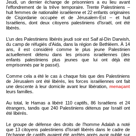
Jeudi, un dernier échange de prisonniers a eu lieu avant
l’effondrement de la trêve temporaire. Trente Palestiniens –
huit femmes de nationalité israélienne et 22 enfants originaires
de Cisjordanie occupée et de Jérusalem-Est – et huit
Israéliens, dont deux citoyens palestiniens d’Israël, ont été
libérés.
L’un des Palestiniens libérés jeudi soir est Saif al-Din Darwish,
du camp de réfugiés d’Aida, dans la région de Bethléem. À 14
ans, il est considéré comme le plus jeune Palestinien
actuellement détenu dans les prisons israéliennes (des
enfants palestiniens plus jeunes que lui ont déjà été
emprisonnés par le passé).
Comme cela a été le cas à chaque fois que des Palestiniens
de Jérusalem ont été libérés, les forces israéliennes ont fait
une descente à leur domicile avant leur libération,
menaçant
leurs familles.
Au total, le Hamas a libéré 110 captifs, 86 Israéliens et 24
étrangers, tandis que 240 Palestiniens détenus par Israël ont
été libérés.
Le groupe de défense des droits de l’homme Adalah a noté
que 13 citoyens palestiniens d’Israël libérés dans le cadre de
l’échange de captifs avaient été arrêtés après avoir publié sur