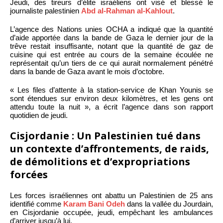
Jeudi, des tireurs d’élite israéliens ont visé et blessé le
journaliste palestinien
Abd al-Rahman al-Kahlout
.
L’agence des Nations unies OCHA a indiqué que la quantité
d’aide apportée dans la bande de Gaza le dernier jour de la
trêve restait insuffisante, notant que la quantité de gaz de
cuisine qui est entrée au cours de la semaine écoulée ne
représentait qu’un tiers de ce qui aurait normalement pénétré
dans la bande de Gaza avant le mois d’octobre.
« Les files d’attente à la station-service de Khan Younis se
sont étendues sur environ deux kilomètres, et les gens ont
attendu toute la nuit », a écrit l’agence dans son rapport
quotidien de jeudi.
Cisjordanie : Un Palestinien tué dans
un contexte d’affrontements, de raids,
de démolitions et d’expropriations
forcées
Les forces israéliennes ont abattu un Palestinien de 25 ans
identifié comme
Karam Bani Odeh
dans la vallée du Jourdain,
en Cisjordanie occupée, jeudi, empêchant les ambulances
d’arriver jusqu’à lui.