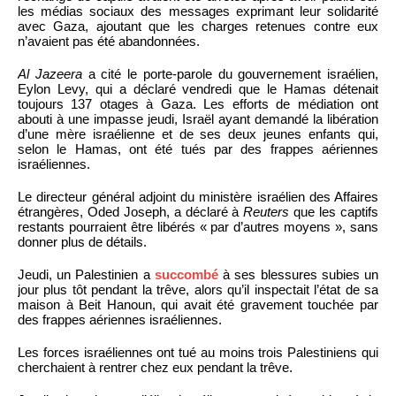
les médias sociaux des messages exprimant leur solidarité
avec Gaza, ajoutant que les charges retenues contre eux
n’avaient pas été abandonnées.
Al Jazeera
a cité le porte-parole du gouvernement israélien,
Eylon Levy, qui a déclaré vendredi que le Hamas détenait
toujours 137 otages à Gaza. Les efforts de médiation ont
abouti à une impasse jeudi, Israël ayant demandé la libération
d’une mère israélienne et de ses deux jeunes enfants qui,
selon le Hamas, ont été tués par des frappes aériennes
israéliennes.
Le directeur général adjoint du ministère israélien des Affaires
étrangères, Oded Joseph, a déclaré à
Reuters
que les captifs
restants pourraient être libérés « par d’autres moyens », sans
donner plus de détails.
Jeudi, un Palestinien a
succombé
à ses blessures subies un
jour plus tôt pendant la trêve, alors qu’il inspectait l’état de sa
maison à Beit Hanoun, qui avait été gravement touchée par
des frappes aériennes israéliennes.
Les forces israéliennes ont tué au moins trois Palestiniens qui
cherchaient à rentrer chez eux pendant la trêve.