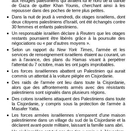
aux réfugiés palestiniens qui avaient fui le nord de la bande
de Gaza de quitter Khan Younis, cherchant ainsi à les
repousser dans des poches de terre plus petites.
Dans la nuit de jeudi à vendredi, dix otages israéliens, dont
deux citoyens palestiniens d’Israël, ont été échangés contre
30 femmes et enfants palestiniens.
Un responsable israélien déclare à
Reuters
que les otages
restants pourraient être libérés grâce à la poursuite des
négociations ou « par d’autres moyens ».
Selon un rapport du
New York Times
, l’armée et les
services de renseignement israéliens étaient au courant, un
an à l’avance, des plans du Hamas visant à perpétrer
l’attentat du 7 octobre, mais les ont jugés improbables.
Les forces israéliennes abattent un Palestinien qui aurait
commis un attentat à la voiture piégée en Cisjordanie.
Des raids de l’armée ont lieu dans toute la Cisjordanie,
alors que des affrontements armés avec des résistants
palestiniens sont signalés dans plusieurs régions.
Des colons israéliens attaquent des Palestiniens dans toute
la Cisjordanie, y compris sous la protection de l’armée à
Masafer Yatta.
Les forces armées israéliennes s’emparent d’une maison
palestinienne dans un village du sud de la Cisjordanie et la
déclarent avant-poste militaire, laissant la famille sans abri.