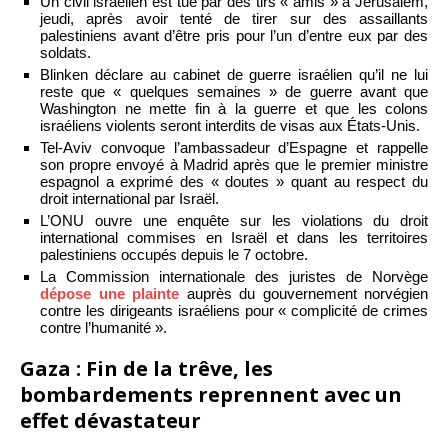
Un civil israélien est tué par des tirs « amis » à Jérusalem,
jeudi, après avoir tenté de tirer sur des assaillants
palestiniens avant d’être pris pour l’un d’entre eux par des
soldats.
Blinken déclare au cabinet de guerre israélien qu’il ne lui
reste que « quelques semaines » de guerre avant que
Washington ne mette fin à la guerre et que les colons
israéliens violents seront interdits de visas aux États-Unis.
Tel-Aviv convoque l’ambassadeur d’Espagne et rappelle
son propre envoyé à Madrid après que le premier ministre
espagnol a exprimé des « doutes » quant au respect du
droit international par Israël.
L’ONU ouvre une enquête sur les violations du droit
international commises en Israël et dans les territoires
palestiniens occupés depuis le 7 octobre.
La Commission internationale des juristes de Norvège
dépose une plainte
auprès du gouvernement norvégien
contre les dirigeants israéliens pour « complicité de crimes
contre l’humanité ».
Gaza : Fin de la trêve, les
bombardements reprennent avec un
effet dévastateur