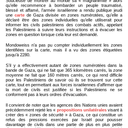
Soucieuse de montrer au monde sa « magnanimité » alors
qu’elle recommence à bombarder un peuple traumatisé,
blessé et affamé, l’armée israélienne a rendu publique jeudi
une
carte
de Gaza divisée en zones numérotées, qu’elle a
déclaré être des zones individuelles qu’elle utiliserait pour
informer les civils palestiniens des combats actifs, appelant
les Palestiniens à suivre leurs instructions et à évacuer les
zones en question lorsque cela leur est demandé.
Mondoweiss n’a pas pu compter individuellement les zones
identifiées sur la carte, mais il a vu des zones étiquetées
jusqu’à 2280.
S’il y a effectivement autant de zones numérotées dans la
bande de Gaza, qui ne fait que 365 kilomètres carrés, la zone
moyenne ne fait que 160 mètres carrés, ce qui rend difficile
pour les Palestiniens de savoir où ils se trouvent sur cette
carte, tout en permettant aux forces israéliennes d’affirmer que
la mort de civils est justifiée si les Palestiniens ne se
conforment pas à leurs ordres d’évacuation.
Il convient de noter que les agences des Nations unies avaient
précédemment rejeté les «
propositions unilatérales
visant à
créer des « zones de sécurité » à Gaza, ce qui constitue un
refus des pressions exercées par Israël pour pousser
davantage de civils dans une partie de plus en plus petite