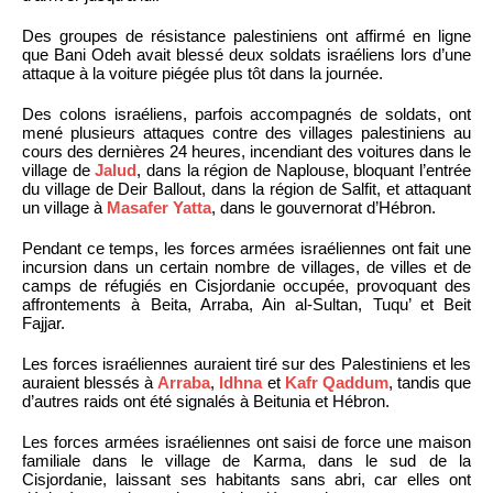
Des groupes de résistance palestiniens ont affirmé en ligne
que Bani Odeh avait blessé deux soldats israéliens lors d’une
attaque à la voiture piégée plus tôt dans la journée.
Des colons israéliens, parfois accompagnés de soldats, ont
mené plusieurs attaques contre des villages palestiniens au
cours des dernières 24 heures, incendiant des voitures dans le
village de
Jalud
, dans la région de Naplouse, bloquant l’entrée
du village de Deir Ballout, dans la région de Salfit, et attaquant
un village à
Masafer Yatta
, dans le gouvernorat d’Hébron.
Pendant ce temps, les forces armées israéliennes ont fait une
incursion dans un certain nombre de villages, de villes et de
camps de réfugiés en Cisjordanie occupée, provoquant des
affrontements à Beita, Arraba, Ain al-Sultan, Tuqu’ et Beit
Fajjar.
Les forces israéliennes auraient tiré sur des Palestiniens et les
auraient blessés à
Arraba
,
Idhna
et
Kafr Qaddum
, tandis que
d’autres raids ont été signalés à Beitunia et Hébron.
Les forces armées israéliennes ont saisi de force une maison
familiale dans le village de Karma, dans le sud de la
Cisjordanie, laissant ses habitants sans abri, car elles ont