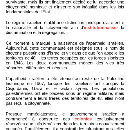
survivante, mais ils ont finalement décidé de lui accorder une
citoyenneté nominale et d’inscrire son inégalité dans les lois
fondamentales de l’État.
Le régime israélien établit une distinction juridique claire entre
la nationalité et la citoyenneté afin d’
institutionnaliser
la
discrimination et la ségrégation.
Ce moment a marqué la naissance de l’apartheid israélien.
Aujourd’hui, cette communauté est désignée sous le nom de
citoyens palestiniens d’Israël et vit dans ce que l’on appelle les
territoires de 48 – les terres occupées par les forces sionistes
en 1948. Les deux communautés mènent des vies très
séparées, différentes et inégales.
L’apartheid israélien a été étendu au reste de la Palestine
historique en 1967, lorsque les Israéliens ont conquis la
Cisjordanie, Gaza et le Golan syrien. Les populations
palestiniennes ont été placées sous un régime militaire, mais
contrairement à leurs frères des territoires de 48, elles n’ont
pas reçu la citoyenneté.
Presque immédiatement, le gouvernement israélien a
commencé à construire des
colonies
exclusivement
réservées aux juifs israéliens dans les territoires nouvellement
occupés. Parallèlement, il a construit des infrastructures telles