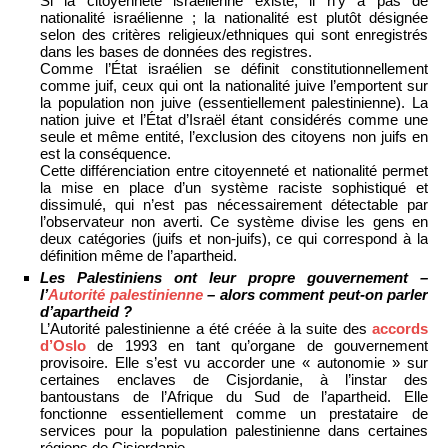
Si la citoyenneté israélienne existe, il n’y a pas de
nationalité israélienne ; la nationalité est plutôt désignée
selon des critères religieux/ethniques qui sont enregistrés
dans les bases de données des registres.
Comme l’État israélien se définit constitutionnellement
comme juif, ceux qui ont la nationalité juive l’emportent sur
la population non juive (essentiellement palestinienne). La
nation juive et l’État d’Israël étant considérés comme une
seule et même entité, l’exclusion des citoyens non juifs en
est la conséquence.
Cette différenciation entre citoyenneté et nationalité permet
la mise en place d’un système raciste sophistiqué et
dissimulé, qui n’est pas nécessairement détectable par
l’observateur non averti. Ce système divise les gens en
deux catégories (juifs et non-juifs), ce qui correspond à la
définition même de l’apartheid.
Les Palestiniens ont leur propre gouvernement –
l’
Autorité palestinienne
– alors comment peut-on parler
d’apartheid ?
L’Autorité palestinienne a été créée à la suite des
accords
d’Oslo
de 1993 en tant qu’organe de gouvernement
provisoire. Elle s’est vu accorder une « autonomie » sur
certaines enclaves de Cisjordanie, à l’instar des
bantoustans de l’Afrique du Sud de l’apartheid. Elle
fonctionne essentiellement comme un prestataire de
services pour la population palestinienne dans certaines
régions de Cisjordanie.