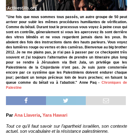
"Une fois que nous sommes tous passés, un autre groupe de 50 peut
arriver pour subir les mêmes procédures humiliantes de vérification.
Comme du bétail. Durant tout le processus vous voyez à peine ceux qui
sont en contrôle, géneralement si vous les apercevez ils sont derrière
des vitres blindés et ne vous regardent jamais dans les yeux. Ils
aboient des fois des instructions dans des hauts parleurs. Vous voyez
des lumières rouge ou vertes et des caméras. Bienvenue au big brother
2012. Je ne me plains pas, je n'ai pas à passer par ce checkpoint très
souvent et j'ai toujours l'alternative de prendre un itineraire plus long
pour se rendre à Jérusalem via Beit Jala, un privilège que les
Palestiniens de la Cisjordanie n'ont pas. Je suis juste consternée
encore par ce système que les Palestiniens doivent endurer chaque
jour; perdant un temps précieux loin de leurs proches; en faisant la
queue comme du bétail va à l'abattoir." Anne Paq -
Chroniques de
Palestine
Par
Ana Llaveria
,
Yara Hawari
Tout ce qu’il faut savoir sur l’apartheid israélien, son contexte
actuel, son vocabulaire et la résistance palestinienne.