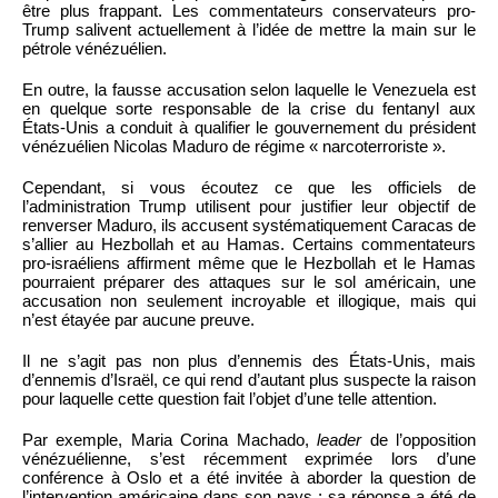
être plus frappant. Les commentateurs conservateurs pro-
Trump salivent actuellement à l’idée de mettre la main sur le
pétrole vénézuélien.
En outre, la fausse accusation selon laquelle le Venezuela est
en quelque sorte responsable de la crise du fentanyl aux
États-Unis a conduit à qualifier le gouvernement du président
vénézuélien Nicolas Maduro de régime « narcoterroriste ».
Cependant, si vous écoutez ce que les officiels de
l’administration Trump utilisent pour justifier leur objectif de
renverser Maduro, ils accusent systématiquement Caracas de
s’allier au Hezbollah et au Hamas. Certains commentateurs
pro-israéliens affirment même que le Hezbollah et le Hamas
pourraient préparer des attaques sur le sol américain, une
accusation non seulement incroyable et illogique, mais qui
n’est étayée par aucune preuve.
Il ne s’agit pas non plus d’ennemis des États-Unis, mais
d’ennemis d’Israël, ce qui rend d’autant plus suspecte la raison
pour laquelle cette question fait l’objet d’une telle attention.
Par exemple, Maria Corina Machado,
leader
de l’opposition
vénézuélienne, s’est récemment exprimée lors d’une
conférence à Oslo et a été invitée à aborder la question de
l’intervention américaine dans son pays ; sa réponse a été de