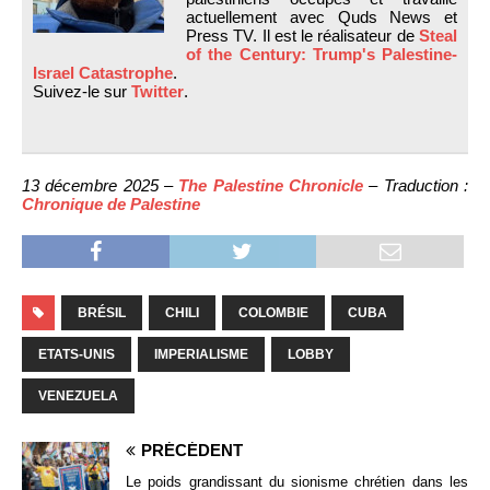
actuellement avec Quds News et
Press TV. Il est le réalisateur de
Steal
of the Century: Trump's Palestine-
Israel Catastrophe
.
Suivez-le sur
Twitter
.
13 décembre 2025 –
The Palestine Chronicle
– Traduction :
Chronique de Palestine
BRÉSIL
CHILI
COLOMBIE
CUBA
ETATS-UNIS
IMPERIALISME
LOBBY
VENEZUELA
PRÉCÉDENT
Le poids grandissant du sionisme chrétien dans les