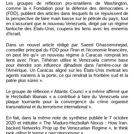
Les groupes de réflexion pro-israéliens de Washington,
comme la « Fondation pour la défense des démocraties »
(FDD), publient des articles dans lesquels ils se réjouissent de
la perspective de faire main basse sur le pétrole du pays, tout
en s’assurant que le nouveau Venezuela, dirigé par un régime
fantoche des États-Unis, coupera les liens avec les ennemis
d’Israël.
Dans un nouvel article rédigé par Saeed Ghasseminejad,
conseiller principal du FDD pour l’Iran et l’économie financière,
on peut lire qu’« un nouveau régime à Caracas romprait les
liens avec l’Iran. Téhéran utilise le Venezuela comme base
pour étendre son influence djihadiste dans l’arrière-cour de
l’Amérique. Un Caracas aligné sur les États-Unis mettrait les
agents iraniens à la porte, ce qui rendrait la frontière sud et la
patrie plus sûres ».
Le groupe de réflexion « Atlantic Counci » a même affirmé que
le Hezbollah libanais « a contribué à faire du Venezuela une
plaque tournante pour la convergence du crime organisé
transnational et du terrorisme international ».
En fait, dans la même note de synthèse publiée le 7 octobre
2020 et intitulée « The Maduro-Hezbollah Nexus : How Iran-
backed Networks Prop up the Venezuelan Regime », le think
tank utilise le terme « narcoterrorisme ».