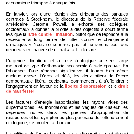
économique triomphe à chaque fois.
En janvier, lors d’une réunion des dirigeants des banques
centrales à Stockholm, le directeur de la Réserve fédérale
américaine, Jerome Powell, a exhorté ses collègues
occidentaux à donner la priorité à des objectifs à court terme
tels que la
lutte contre l’inflation
, plutôt que de répondre à la
nécessité à long terme de lutter contre le changement
climatique. « Nous ne sommes pas, et ne serons pas, des
décideurs en matière de climat », a-t-il déclaré.
L’urgence climatique et la crise écologique au sens large
mettront ce type d’orthodoxie néolibérale à rude épreuve. En
l’absence d’une réponse significative, il faudra bien céder
quelque chose. D’ores et déjà, les deux piliers de l’ordre
démocratique libéral occidental commencent à s’effondrer :
l’engagement en faveur de la
liberté d’expression
et le
droit
de manifester
.
Les factures d’énergie inabordables, les rayons vides des
supermarchés, les inondations et les vagues de chaleur, les
dépenses inutiles dans les guerres d’appropriation de
ressources et les symptômes plus généraux de l’effondrement
écologique, se profilent à l’horizon.
La politique de l’autruche ne fera pas disparaître la bataille qui