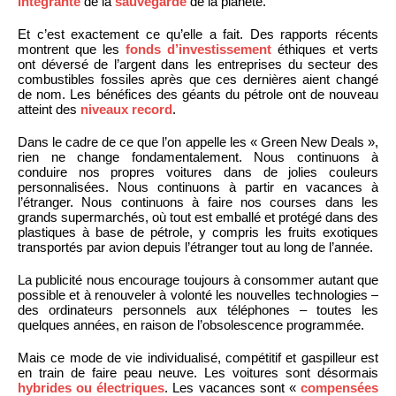
intégrante
de la
sauvegarde
de la planète.
Et c’est exactement ce qu’elle a fait. Des rapports récents
montrent que les
fonds d’investissement
éthiques et verts
ont déversé de l’argent dans les entreprises du secteur des
combustibles fossiles après que ces dernières aient changé
de nom. Les bénéfices des géants du pétrole ont de nouveau
atteint des
niveaux record
.
Dans le cadre de ce que l’on appelle les « Green New Deals »,
rien ne change fondamentalement. Nous continuons à
conduire nos propres voitures dans de jolies couleurs
personnalisées. Nous continuons à partir en vacances à
l’étranger. Nous continuons à faire nos courses dans les
grands supermarchés, où tout est emballé et protégé dans des
plastiques à base de pétrole, y compris les fruits exotiques
transportés par avion depuis l’étranger tout au long de l’année.
La publicité nous encourage toujours à consommer autant que
possible et à renouveler à volonté les nouvelles technologies –
des ordinateurs personnels aux téléphones – toutes les
quelques années, en raison de l’obsolescence programmée.
Mais ce mode de vie individualisé, compétitif et gaspilleur est
en train de faire peau neuve. Les voitures sont désormais
hybrides ou électriques
. Les vacances sont «
compensées