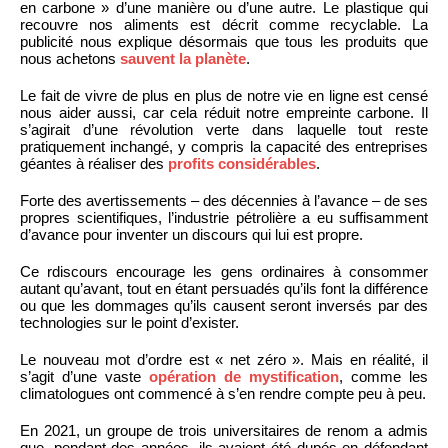
en carbone » d’une manière ou d’une autre. Le plastique qui
recouvre nos aliments est décrit comme recyclable. La
publicité nous explique désormais que tous les produits que
nous achetons
sauvent la planète
.
Le fait de vivre de plus en plus de notre vie en ligne est censé
nous aider aussi, car cela réduit notre empreinte carbone. Il
s’agirait d’une révolution verte dans laquelle tout reste
pratiquement inchangé, y compris la capacité des entreprises
géantes à réaliser des
profits considérables
.
Forte des avertissements – des décennies à l’avance – de ses
propres scientifiques, l’industrie pétrolière a eu suffisamment
d’avance pour inventer un discours qui lui est propre.
Ce rdiscours encourage les gens ordinaires à consommer
autant qu’avant, tout en étant persuadés qu’ils font la différence
ou que les dommages qu’ils causent seront inversés par des
technologies sur le point d’exister.
Le nouveau mot d’ordre est « net zéro ». Mais en réalité, il
s’agit d’une vaste
opération de mystification
, comme les
climatologues ont commencé à s’en rendre compte peu à peu.
En 2021, un groupe de trois universitaires de renom a admis
que, pendant des années, ils avaient été dupés en défendant