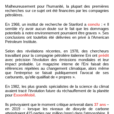
Malheureusement pour l’humanité, la plupart des premières
recherches sur ce sujet ont été financées par les compagnies
pétrolières.
En 1968, un institut de recherche de Stanford a
conclu
: « Il
semble n’y avoir aucun doute sur le fait que les dommages
potentiels à notre environnement pourraient être graves ». Ses
conclusions ont toutefois été délivrées en privé à l’American
Petroleum Institute.
Selon des révélations récentes, en 1978, des chercheurs
travaillant pour la compagnie pétrolière italienne Eni ont
prédit
avec précision l’évolution des émissions mondiales et leur
impact probable. Le magazine interne de l’Eni faisait des
références répétées au changement climatique, alors même
que l’entreprise se faisait publiquement l’avocat de ses
carburants, qu’elle qualifiait de « propres ».
En 1982, les plus grands spécialistes de la science du climat
avaient tracé l’évolution future du réchauffement de la planète
pour
ExxonMobil
.
Ils prévoyaient que le moment critique arriverait dans
37 ans
–
en 2019 – lorsque les niveaux de dioxyde de carbone
atteindraient 415 parties par million (ppm) dans l’atmosphère. Il