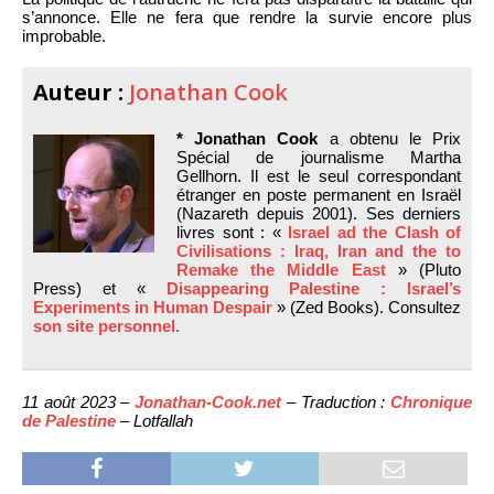
s’annonce. Elle ne fera que rendre la survie encore plus
improbable.
Auteur :
Jonathan Cook
* Jonathan Cook
a obtenu le Prix
Spécial de journalisme Martha
Gellhorn. Il est le seul correspondant
étranger en poste permanent en Israël
(Nazareth depuis 2001). Ses derniers
livres sont : «
Israel ad the Clash of
Civilisations : Iraq, Iran and the to
Remake the Middle East
» (Pluto
Press) et «
Disappearing Palestine : Israel’s
Experiments in Human Despair
» (Zed Books). Consultez
son site personnel.
11 août 2023 –
Jonathan-Cook.net
– Traduction :
Chronique
de Palestine
– Lotfallah