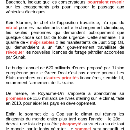
Badenoch, indique que les conservateurs
pourraient revenir
sur les engagements pris pour imposer le passage aux
véhicules électriques.
Keir Starmer, le chef de l’opposition travailliste, n’a que du
vitriol
pour les manifestants contre le changement climatique,
les seules personnes qui demandent publiquement que
quelque chose soit fait de toute urgence. Cette semaine, il a
qualifié de «
méprisables
» les manifestants de Just Stop Oil,
qui demandaient à un futur gouvernement travailliste de
révoquer
les nouvelles licences de forage pétrolier accordées
par Sunak.
Le budget annuel de 620 milliards d’euros proposé par l’Union
européenne pour le Green Deal n’est pas encore pourvu. Les
États membres ont d’
autres priorités
financières, semble-t-il,
notamment l’armement de l’Ukraine.
De même, le Royaume-Uni s’apprête à abandonner sa
promesse
de 11,6 milliards de livres sterling sur le climat, faite
en 2019, pour aider les pays en développement.
Enfin, le sommet de la Cop sur le climat qui réunira les
dirigeants du monde entier plus tard dans l’année – le 28e –
devrait une fois de plus être
phagocyté
au vu et au su de tout
le monde, par le lobby pétrolier. Le
sommet
sera accueilli, et